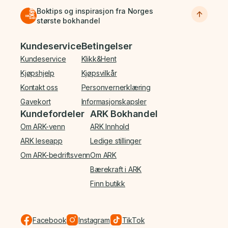
Boktips og inspirasjon fra Norges
største bokhandel
Bunnmeny
Kundeservice
Betingelser
Kundeservice
Klikk&Hent
Kjøpshjelp
Kjøpsvilkår
Kontakt oss
Personvernerklæring
Gavekort
Informasjonskapsler
Kundefordeler
ARK Bokhandel
Om ARK-venn
ARK Innhold
ARK leseapp
Ledige stillinger
Om ARK-bedriftsvenn
Om ARK
Bærekraft i ARK
Finn butikk
Facebook
Instagram
TikTok