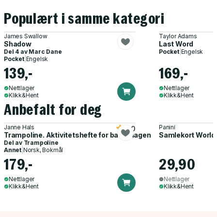
Populært i samme kategori
James Swallow
Taylor Adams
Shadow
Last Word
Del 4 av
Marc Dane
Pocket
|
Engelsk
Pocket
|
Engelsk
139,-
169,-
Nettlager
Nettlager
Klikk&Hent
Klikk&Hent
Anbefalt for deg
Janne Hals
Panini
5.0
Trampoline. Aktivitetshefte for barnehagen
Samlekort World
Del av
Trampoline
Annet
|
Norsk, Bokmål
179,-
29,90
Nettlager
Nettlager
Klikk&Hent
Klikk&Hent