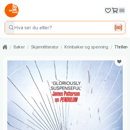
/
Bøker
/
Skjønnlitteratur
/
Krimbøker og spenning
/
Thrillere