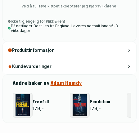
Ved å fullføre kjøpet aksepterer jeg
kjøpsvilkårene
.
Ikke tilgjengelig for Klikk&Hent
På nettlager. Bestilles fra England. Leveres normalt innen 5-8
virkedager
Produktinformasjon
Kundevurderinger
Andre bøker av
Adam Hamdy
Freefall
Pendulum
179,-
179,-