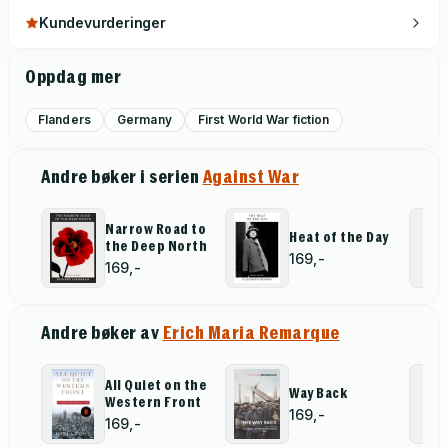
Kundevurderinger
Oppdag mer
Flanders
Germany
First World War fiction
Andre bøker i serien
Against War
Narrow Road to
Heat of the Day
the Deep North
169,-
169,-
Andre bøker av
Erich Maria Remarque
All Quiet on the
Way Back
Western Front
169,-
169,-