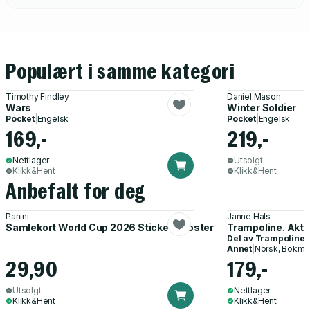
Populært i samme kategori
Timothy Findley
Daniel Mason
Wars
Winter Soldier
Pocket
|
Engelsk
Pocket
|
Engelsk
169,-
219,-
Nettlager
Utsolgt
Klikk&Hent
Klikk&Hent
Anbefalt for deg
Panini
Janne Hals
Samlekort World Cup 2026 Sticker Booster
Trampoline. Akti
Del av
Trampoline
Annet
|
Norsk, Bokmå
29,90
179,-
Utsolgt
Nettlager
Klikk&Hent
Klikk&Hent