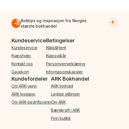
Boktips og inspirasjon fra Norges
største bokhandel
Bunnmeny
Kundeservice
Betingelser
Kundeservice
Klikk&Hent
Kjøpshjelp
Kjøpsvilkår
Kontakt oss
Personvernerklæring
Gavekort
Informasjonskapsler
Kundefordeler
ARK Bokhandel
Om ARK-venn
ARK Innhold
ARK leseapp
Ledige stillinger
Om ARK-bedriftsvenn
Om ARK
Bærekraft i ARK
Finn butikk