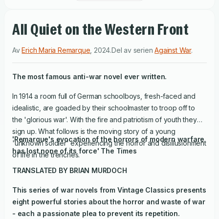
All Quiet on the Western Front
Av
Erich Maria Remarque
,
2024
.
Del av serien
Against War
.
The most famous anti-war novel ever written.
In 1914 a room full of German schoolboys, fresh-faced and
idealistic, are goaded by their schoolmaster to troop off to
the 'glorious war'. With the fire and patriotism of youth they
sign up. What follows is the moving story of a young
'Remarque's evocation of the horrors of modern warfare
'unknown soldier' experiencing the horror and disillusionment
has lost none of its force'
The Times
of life in the trenches.
TRANSLATED BY BRIAN MURDOCH
This series of war novels from Vintage Classics presents
eight powerful stories about the horror and waste of war
- each a passionate plea to prevent its repetition.