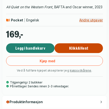
All Quiet on the Western Front
, BAFTA and Oscar winner, 2023
Pocket
Engelsk
Andre utgaver
169,-
Legg i handlekurv
Klikk&Hent
Kjøp med
Ved å fullføre kjøpet aksepterer jeg
kjøpsvilkårene
.
Tilgjengelig i 2 butikker
På nettlager. Sendes innen 2-3 virkedager.
Produktinformasjon