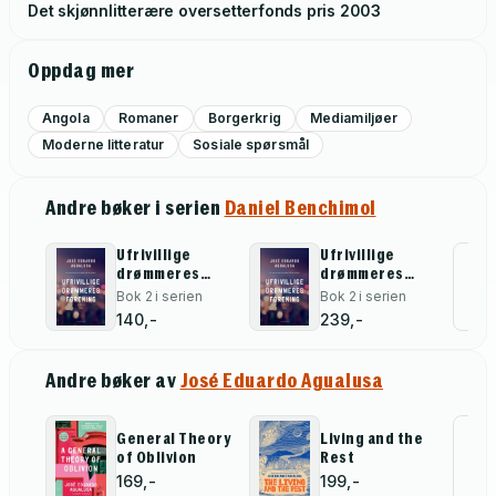
Det skjønnlitterære oversetterfonds pris
2003
Oppdag mer
Angola
Romaner
Borgerkrig
Mediamiljøer
Moderne litteratur
Sosiale spørsmål
Andre bøker i serien
Daniel Benchimol
Ufrivillige
Ufrivillige
drømmeres
drømmeres
All
forening
forening
Bok 2 i serien
Bok 2 i serien
140,-
239,-
Andre bøker av
José Eduardo Agualusa
General Theory
Living and the
Al
of Oblivion
Rest
for
169,-
199,-