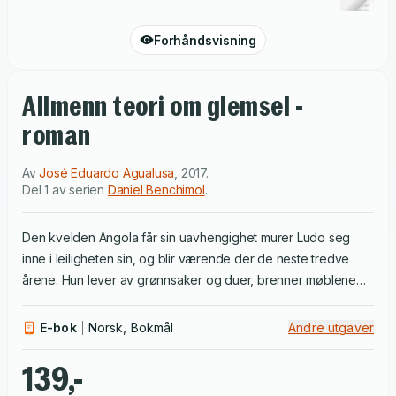
Forhåndsvisning
Allmenn teori om glemsel -
roman
Av
José Eduardo Agualusa
,
2017
.
Del 1 av serien
Daniel Benchimol
.
Den kvelden Angola får sin uavhengighet murer Ludo seg
inne i leiligheten sin, og blir værende der de neste tredve
årene. Hun lever av grønnsaker og duer, brenner møblene
og bøkene sine for å holde seg i live, og tilbringer tiden med
å skrive historien sin på veggene i hjemmet. Sakte siver
E-bok
Norsk, Bokmål
Andre utgaver
verden utenfor inn i Ludos liv gjennom brokker fra radioen,
stemmer fra naboene, glimt av en mann som flykter fra sine
139,-
forfølgere og en beskjed festet til benet på en fugl - inntil hun