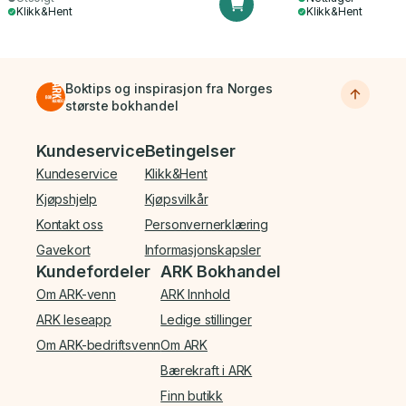
Klikk&Hent
Klikk&Hent
Boktips og inspirasjon fra Norges
største bokhandel
Bunnmeny
Kundeservice
Betingelser
Kundeservice
Klikk&Hent
Kjøpshjelp
Kjøpsvilkår
Kontakt oss
Personvernerklæring
Gavekort
Informasjonskapsler
Kundefordeler
ARK Bokhandel
Om ARK-venn
ARK Innhold
ARK leseapp
Ledige stillinger
Om ARK-bedriftsvenn
Om ARK
Bærekraft i ARK
Finn butikk