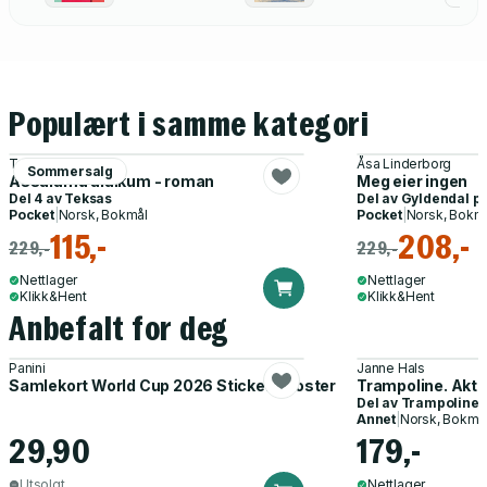
Populært i samme kategori
Tore Renberg
Åsa Linderborg
Sommersalg
Assalamu alaikum - roman
Meg eier ingen
Del 4 av
Teksas
Del av
Gyldendal p
Pocket
|
Norsk, Bokmål
Pocket
|
Norsk, Bokm
115,-
208,-
229,-
229,-
Nettlager
Nettlager
Klikk&Hent
Klikk&Hent
Anbefalt for deg
Panini
Janne Hals
Samlekort World Cup 2026 Sticker Booster
Trampoline. Akti
Del av
Trampoline
Annet
|
Norsk, Bokmå
29,90
179,-
Utsolgt
Nettlager