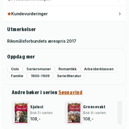
Kundevurderinger
Utmerkelser
Riksmålsforbundets ærespris
2017
Oppdag mer
Oslo
Serieromaner
Romantikk
Arbeiderklassen
Familie
1900-1909
Serielitteratur
Andre bøker i serien
Sønnavind
Sjalusi
Grensevakt
Bok 5 i serien
Bok 6 i serien
108,-
108,-