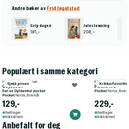
Andre bøker av
Frid Ingulstad
Grip dagen
Julestemning
181,-
208,-
Populært i samme kategori
Homer, John Flaxman
Miranda July
Sjekk prisen
Kritikerfavoritte
Odysseen
På alle fire
Del av
Gyldendal pocket
Pocket
|
Norsk, Bokm
Pocket
|
Norsk, Bokmål
129,-
229,-
Nettlager
Nettlager
Klikk&Hent
Klikk&Hent
Anbefalt for deg