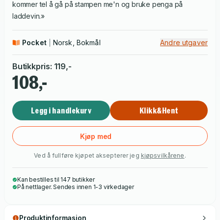
kommer tel å gå på stampen me'n og bruke penga på
laddevin.»
Pocket
Norsk, Bokmål
Andre utgaver
Butikkpris
:
119
,-
108,-
Legg i handlekurv
Klikk&Hent
Kjøp med
Ved å fullføre kjøpet aksepterer jeg
kjøpsvilkårene
.
Kan bestilles til 147 butikker
På nettlager. Sendes innen 1-3 virkedager
Produktinformasjon