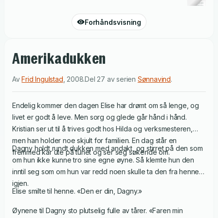
Forhåndsvisning
Amerikadukken
Av
Frid Ingulstad
,
2008
.
Del 27 av serien
Sønnavind
.
Endelig kommer den dagen Elise har drømt om så lenge, og
livet er godt å leve. Men sorg og glede går hånd i hånd.
Kristian ser ut til å trives godt hos Hilda og verksmesteren,
men han holder noe skjult for familien. En dag står en
Dagny holdt rundt dukken med andakt, og stirret på den som
fremmed kar ute på tunet og ser seg søkende om.
om hun ikke kunne tro sine egne øyne. Så klemte hun den
inntil seg som om hun var redd noen skulle ta den fra henne
igjen.
Elise smilte til henne. «Den er din, Dagny.»
Øynene til Dagny sto plutselig fulle av tårer. «Faren min