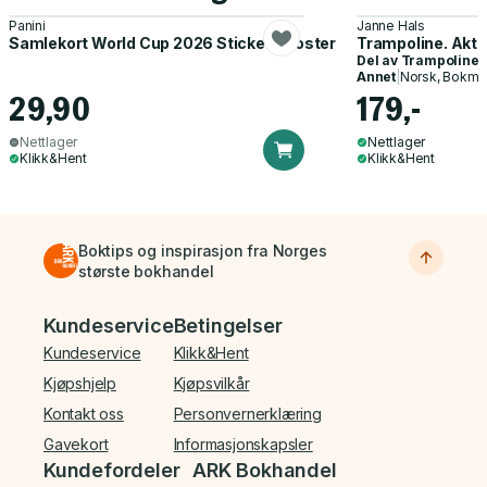
Panini
Janne Hals
Samlekort World Cup 2026 Sticker Booster
Trampoline. Akti
Del av
Trampoline
Annet
|
Norsk, Bokmå
29,90
179,-
Nettlager
Nettlager
Klikk&Hent
Klikk&Hent
Boktips og inspirasjon fra Norges
største bokhandel
Bunnmeny
Kundeservice
Betingelser
Kundeservice
Klikk&Hent
Kjøpshjelp
Kjøpsvilkår
Kontakt oss
Personvernerklæring
Gavekort
Informasjonskapsler
Kundefordeler
ARK Bokhandel