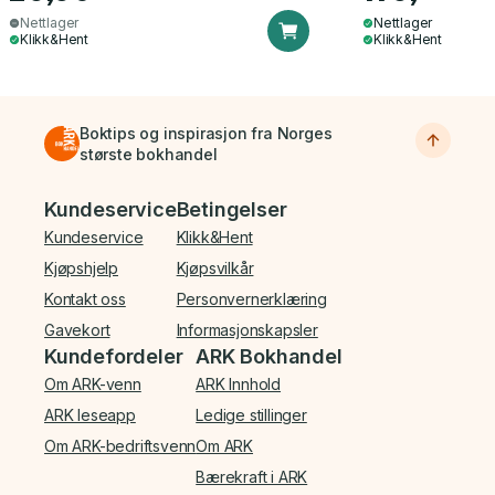
Nettlager
Nettlager
Klikk&Hent
Klikk&Hent
Boktips og inspirasjon fra Norges
største bokhandel
Bunnmeny
Kundeservice
Betingelser
Kundeservice
Klikk&Hent
Kjøpshjelp
Kjøpsvilkår
Kontakt oss
Personvernerklæring
Gavekort
Informasjonskapsler
Kundefordeler
ARK Bokhandel
Om ARK-venn
ARK Innhold
ARK leseapp
Ledige stillinger
Om ARK-bedriftsvenn
Om ARK
Bærekraft i ARK