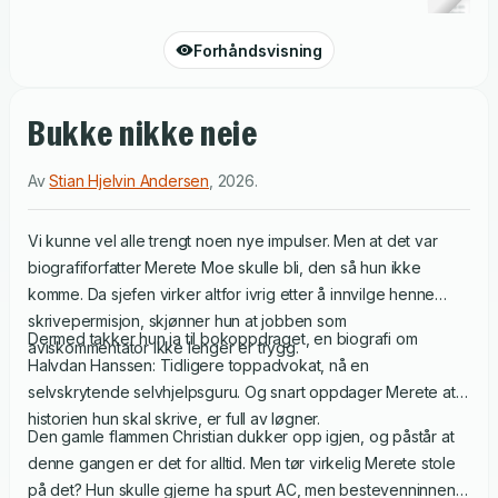
Forhåndsvisning
Bukke nikke neie
Av
Stian Hjelvin Andersen
,
2026
.
Vi kunne vel alle trengt noen nye impulser. Men at det var
biografiforfatter Merete Moe skulle bli, den så hun ikke
komme. Da sjefen virker altfor ivrig etter å innvilge henne
skrivepermisjon, skjønner hun at jobben som
Dermed takker hun ja til bokoppdraget, en biografi om
aviskommentator ikke lenger er trygg.
Halvdan Hanssen: Tidligere toppadvokat, nå en
selvskrytende selvhjelpsguru. Og snart oppdager Merete at
historien hun skal skrive, er full av løgner.
Den gamle flammen Christian dukker opp igjen, og påstår at
denne gangen er det for alltid. Men tør virkelig Merete stole
på det? Hun skulle gjerne ha spurt AC, men bestevenninnen