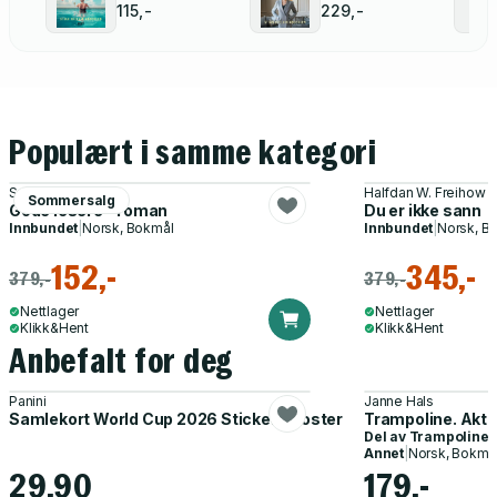
115,-
229,-
Populært i samme kategori
Synne Øverland
Halfdan W. Freihow
Sommersalg
Gode lesere - roman
Du er ikke sann
Innbundet
|
Norsk, Bokmål
Innbundet
|
Norsk, B
152,-
345,-
379,-
379,-
Nettlager
Nettlager
Klikk&Hent
Klikk&Hent
Anbefalt for deg
Panini
Janne Hals
Samlekort World Cup 2026 Sticker Booster
Trampoline. Akti
Del av
Trampoline
Annet
|
Norsk, Bokmå
29,90
179,-