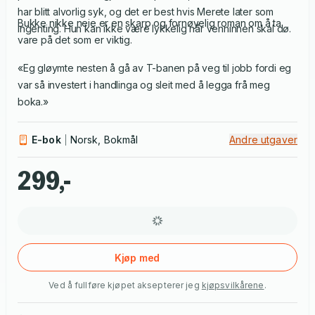
har blitt alvorlig syk, og det er best hvis Merete later som
Bukke nikke neie er en skarp og fornøyelig roman om å ta
ingenting. Hun kan ikke være lykkelig når venninnen skal dø.
vare på det som er viktig.
«Eg gløymte nesten å gå av T-banen på veg til jobb fordi eg
var så investert i handlinga og sleit med å legga frå meg
boka.»
E-bok
Norsk, Bokmål
Andre utgaver
299,-
Kjøp med
Ved å fullføre kjøpet aksepterer jeg
kjøpsvilkårene
.