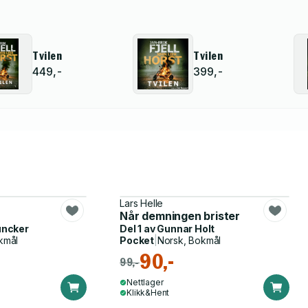
Tvilen
Tvilen
449,-
399,-
Lars Helle
Når demningen brister
uncker
Del 1 av
Gunnar Holt
kmål
Pocket
|
Norsk, Bokmål
90,-
99,-
Nettlager
Klikk&Hent