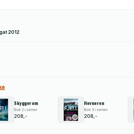
egat
2012
ke
Skyggerom
Hevneren
Bok 2 i serien
Bok 3 i serien
208,-
208,-