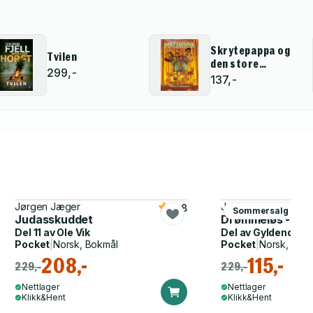
Skrytepappa og
Tvilen
den store
299,-
skogbrannen
137,-
Jørgen Jæger
Jørgen Brekke
4.8
Sommersalg
Judasskuddet
Drømmeløs - kri
Del 11 av
Ole Vik
Del av
Gyldendal p
Pocket
|
Norsk, Bokmål
Pocket
|
Norsk, Bok
208,-
115,-
229,-
229,-
Nettlager
Nettlager
Klikk&Hent
Klikk&Hent