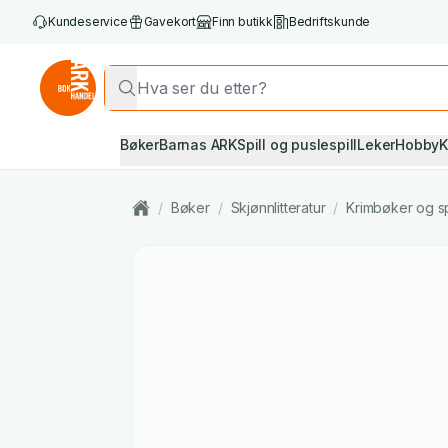
Kundeservice
Gavekort
Finn butikk
Bedriftskunde
Bøker
Barnas ARK
Spill og puslespill
Leker
Hobby
K
/
Bøker
/
Skjønnlitteratur
/
Krimbøker og s