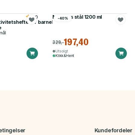
Matboks stål 1200 ml
5.0
-40%
tivitetshefte for barnehagen
e
mål
197,40
329,-
Utsolgt
Klikk&Hent
etingelser
Kundefordeler