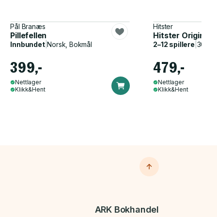
Pål Branæs
Hitster
Pillefellen
Hitster Original
Innbundet
|
Norsk, Bokmål
2–12 spillere
|
30–60
399,-
479,-
Nettlager
Nettlager
Klikk&Hent
Klikk&Hent
ARK Bokhandel