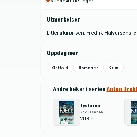
Kundevurderinger
Utmerkelser
Litteraturprisen. Fredrik Halvorsens l
Oppdag mer
Østfold
Romaner
Krim
Andre bøker i serien
Anton Brek
Tysteren
Bok 1 i serien
208,-