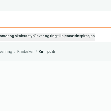
Studiestart! Alle* pensumbøker -20%
Se utvalget her
ontor og skoleutstyr
Gaver og ting til hjemmet
Inspirasjon
penning
/
Krimbøker
/
Krim: politi