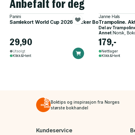
Anbefalt for deg
Panini
Janne Hals
Samlekort World Cup 2026 Sticker Booster
Trampoline. Ak
Del av
Trampolin
Annet
|
Norsk, Bok
29,90
179,-
Utsolgt
Nettlager
Klikk&Hent
Klikk&Hent
Boktips og inspirasjon fra Norges
største bokhandel
Bunnmeny
Kundeservice
B