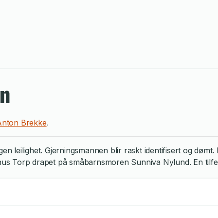
en
Anton Brekke
.
gen leilighet. Gjerningsmannen blir raskt identifisert og dø
gnus Torp drapet på småbarnsmoren Sunniva Nylund. En tilfeld