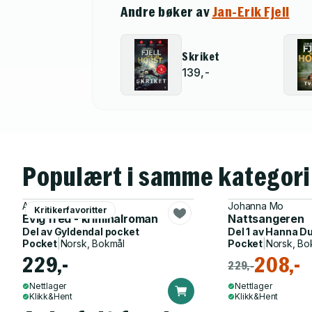
Andre bøker av
Jan-Erik Fjell
Skriket
139,-
Populært i samme kategori
Agnes Lovise Matre
Johanna Mo
Kritikerfavoritter
Evig fred - kriminalroman
Nattsangeren
Del av
Gyldendal pocket
Del 1 av
Hanna D
Pocket
|
Norsk, Bokmål
Pocket
|
Norsk, Bo
229,-
208,-
229,-
Nettlager
Nettlager
Klikk&Hent
Klikk&Hent