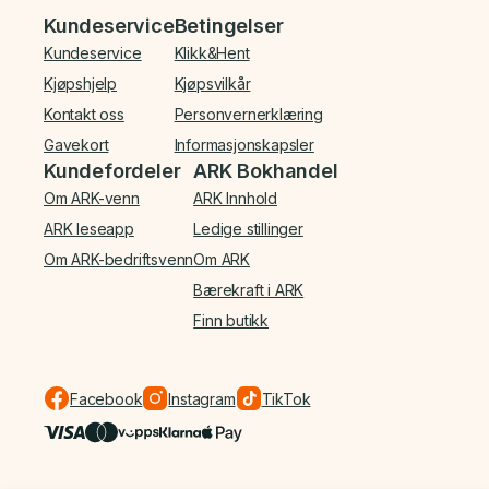
Bunnmeny
Kundeservice
Betingelser
Kundeservice
Klikk&Hent
Kjøpshjelp
Kjøpsvilkår
Kontakt oss
Personvernerklæring
Gavekort
Informasjonskapsler
Kundefordeler
ARK Bokhandel
Om ARK-venn
ARK Innhold
ARK leseapp
Ledige stillinger
Om ARK-bedriftsvenn
Om ARK
Bærekraft i ARK
Finn butikk
Facebook
Instagram
TikTok