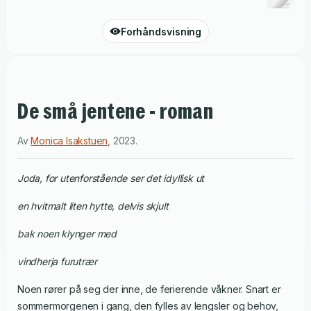
Forhåndsvisning
De små jentene - roman
Av
Monica Isakstuen
,
2023
.
Joda, for utenforstående ser det idyllisk ut
en hvitmalt liten hytte, delvis skjult
bak noen klynger med
vindherja furutrær
Noen rører på seg der inne, de ferierende våkner. Snart er
sommermorgenen i gang, den fylles av lengsler og behov,