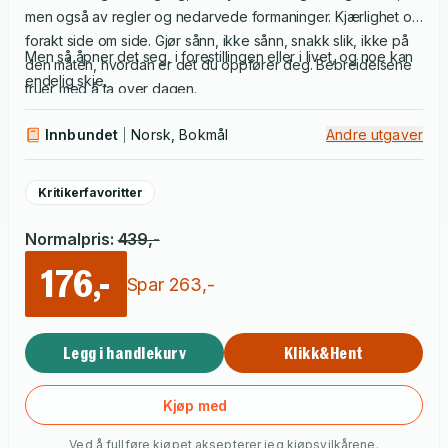
men også av regler og nedarvede formaninger. Kjærlighet og
forakt side om side. Gjør sånn, ikke sånn, snakk slik, ikke på
Men så åpner det seg, i forestillingen eller i livet, og noe kan
den måten, hvordan er det du oppfører deg. Bebreidelsene
endelig skje.
truer med å ta over dagen.
Innbundet
Norsk, Bokmål
Andre utgaver
Kritikerfavoritter
Normalpris
:
439
,-
176,-
Spar
263
,-
Legg i handlekurv
Klikk&Hent
Kjøp med
Ved å fullføre kjøpet aksepterer jeg
kjøpsvilkårene
.