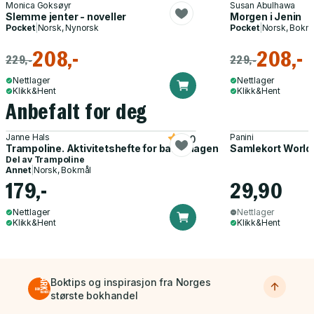
Monica Goksøyr
Susan Abulhawa
Slemme jenter - noveller
Morgen i Jenin
Pocket
|
Norsk, Nynorsk
Pocket
|
Norsk, Bokm
208,-
208,-
229,-
229,-
Nettlager
Nettlager
Klikk&Hent
Klikk&Hent
Anbefalt for deg
Janne Hals
Panini
5.0
Trampoline. Aktivitetshefte for barnehagen
Samlekort World
Del av
Trampoline
Annet
|
Norsk, Bokmål
179,-
29,90
Nettlager
Nettlager
Klikk&Hent
Klikk&Hent
Boktips og inspirasjon fra Norges
største bokhandel