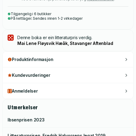
Tilgjengelig i 6 butikker
På nettlager. Sendes innen 1-2 virkedager
Denne boka er ein litteraturpris verdig.
Mai Lene Fløysvik Hæåk, Stavanger Aftenblad
Produktinformasjon
Kundevurderinger
Anmeldelser
Utmerkelser
Ibsenprisen
2023
Litteraturprisen. Fredrik Halvorsens legat
2019