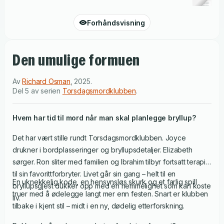
Forhåndsvisning
Den umulige formuen
Av
Richard Osman
,
2025
.
Del 5 av serien
Torsdagsmordklubben
.
Hvem har tid til mord når man skal planlegge bryllup?
Det har vært stille rundt Torsdagsmordklubben. Joyce
drukner i bordplasseringer og bryllupsdetaljer. Elizabeth
sørger. Ron sliter med familien og Ibrahim tilbyr fortsatt terapi
til sin favorittforbryter. Livet går sin gang – helt til en
En uknekkelig kode, en hensynsløs skurk og et farlig spill
bryllupsgjest dukker opp med en hemmelighet som kan koste
truer med å ødelegge langt mer enn festen. Snart er klubben
liv.
tilbake i kjent stil – midt i en ny, dødelig etterforskning.