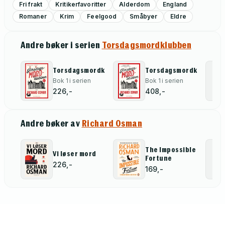
Fri frakt
Kritikerfavoritter
Alderdom
England
Romaner
Krim
Feelgood
Småbyer
Eldre
Andre bøker i serien
Torsdagsmordklubben
Torsdagsmordklubben
Torsdagsmordklubben
Bok 1 i serien
Bok 1 i serien
226,-
408,-
Andre bøker av
Richard Osman
The Impossible
Vi løser mord
Fortune
226,-
169,-