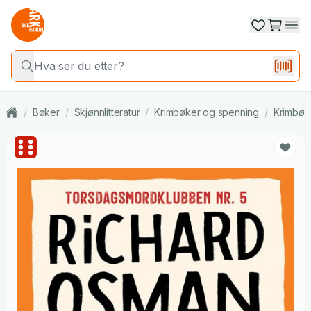
/
Bøker
/
Skjønnlitteratur
/
Krimbøker og spenning
/
Krimbøk