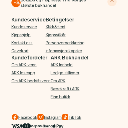
største bokhandel
Bunnmeny
Kundeservice
Betingelser
Kundeservice
Klikk&Hent
Kjøpshjelp
Kjøpsvilkår
Kontakt oss
Personvernerklæring
Gavekort
Informasjonskapsler
Kundefordeler
ARK Bokhandel
Om ARK-venn
ARK Innhold
ARK leseapp
Ledige stillinger
Om ARK-bedriftsvenn
Om ARK
Bærekraft i ARK
Finn butikk
Facebook
Instagram
TikTok