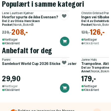
Populært i samme kategori
Lene Lauritsen Kjølner
Christin Grilstad Prøi
Hvorfor spurte de ikke Evensen?
Ingen vei tilbake
Del 2 av
Olivia Henriksen
Del 4 av
Detektivd
Pocket
|
Norsk, Bokmål
Pocket
|
Norsk, Bokm
208,-
126,-
229,-
139,-
Nettlager
Nettlager
Klikk&Hent
Klikk&Hent
Anbefalt for deg
Panini
Janne Hals
Samlekort World Cup 2026 Sticker Booster
Trampoline. Akti
Del av
Trampoline
Annet
|
Norsk, Bokmå
29,90
179,-
Nettlager
Nettlager
Klikk&Hent
Klikk&Hent
Boktips og inspirasjon fra Norges