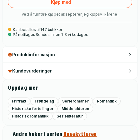
Kjøp med
Ved å fullføre kjøpet aksepterer jeg
kjøpsvilkårene
.
Kan bestilles til 147 butikker
På nettlager. Sendes innen 1-3 virkedager.
Produktinformasjon
Kundevurderinger
Oppdag mer
Fri frakt
Trøndelag
Serieromaner
Romantikk
Historiske fortellinger
Middelalderen
Historisk romantikk
Serielitteratur
Andre bøker i serien
Bueskytteren