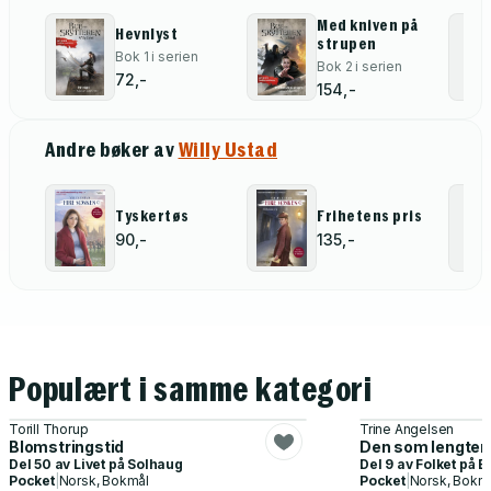
Med kniven på
Hevnlyst
strupen
Bok 1 i serien
Bok 2 i serien
72,-
154,-
Andre bøker av
Willy Ustad
Tyskertøs
Frihetens pris
90,-
135,-
Populært i samme kategori
Torill Thorup
Trine Angelsen
Blomstringstid
Den som lengter
Del 50 av
Livet på Solhaug
Del 9 av
Folket på 
Pocket
|
Norsk, Bokmål
Pocket
|
Norsk, Bokm