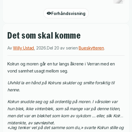
Forhåndsvisning
Det som skal komme
Av
Willy Ustad
,
2026
.
Del 20 av serien
Bueskytteren
.
Kolrun og moren går en tur langs åkrene i Verran med en
vond sannhet usagt mellom seg.
Ulvhild la en hånd på Kolruns skulder og smilte forsiktig til
henne.
Kolrun snudde seg og så ordentlig på moren. I vårsolen var
hun blek, ikke vinterblek, som så mange var på denne tiden,
men det var en blekhet som kom av sykdom … eller, slik Kolrun
mistenkte, av søvnløshet.
«Jeg tenker vel på det samme som du,» svarte Kolrun stille og