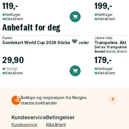
119,-
199,-
Nettlager
Nettlager
Klikk&Hent
Klikk&Hent
Anbefalt for deg
Panini
Janne Hals
Samlekort World Cup 2026 Sticker Booster
Trampoline. Akti
Del av
Trampoline
Annet
|
Norsk, Bokmå
29,90
179,-
Utsolgt
Nettlager
Klikk&Hent
Klikk&Hent
Boktips og inspirasjon fra Norges
største bokhandel
Bunnmeny
Kundeservice
Betingelser
Kundeservice
Klikk&Hent