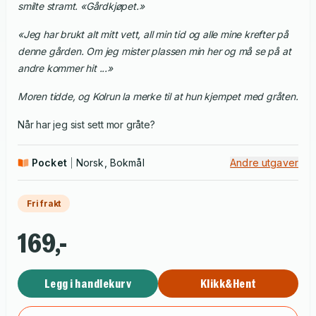
smilte stramt. «Gårdkjøpet.»
«Jeg har brukt alt mitt vett, all min tid og alle mine krefter på
denne gården. Om jeg mister plassen min her og må se på at
andre kommer hit ...»
Moren tidde, og Kolrun la merke til at hun kjempet med gråten.
Når har jeg sist sett mor gråte?
Pocket
Norsk, Bokmål
Andre utgaver
Fri frakt
169,-
Legg i handlekurv
Klikk&Hent