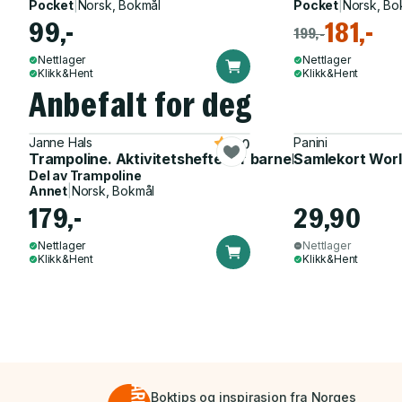
Pocket
|
Norsk, Bokmål
Pocket
|
Norsk, Bo
99,-
181,-
199,-
Nettlager
Nettlager
Klikk&Hent
Klikk&Hent
Anbefalt for deg
Janne Hals
Panini
5.0
Trampoline. Aktivitetshefte for barnehagen
Samlekort Worl
Del av
Trampoline
Annet
|
Norsk, Bokmål
179,-
29,90
Nettlager
Nettlager
Klikk&Hent
Klikk&Hent
Boktips og inspirasjon fra Norges