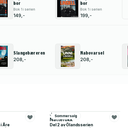
bor
bor
Bok 1 i serien
Bok 1 i serien
149,-
199,-
Slangebæreren
Nabovarsel
208,-
208,-
Johan Theorin
Sommersalg
Nattefokk
i Åre
Del 2 av
Ölandsserien