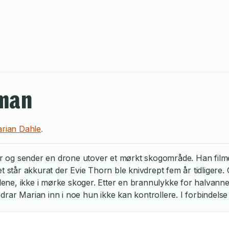
oman
rian Dahle
.
ir og sender en drone utover et mørkt skogområde. Han filmer.
et står akkurat der Evie Thorn ble knivdrept fem år tidligere
 alene, ikke i mørke skoger. Etter en brannulykke for halvan
et drar Marian inn i noe hun ikke kan kontrollere. I forbinde