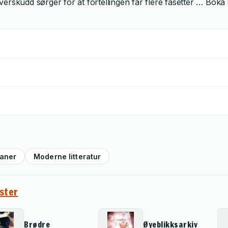
 overskudd sørger for at fortellingen får flere fasetter … Bok
aner
Moderne litteratur
ster
Brødre
Øyeblikksarkiv