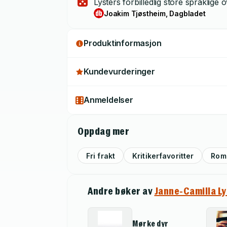
Lysters forbilledlig store språklige
Joakim Tjøstheim, Dagbladet
Produktinformasjon
Kundevurderinger
Anmeldelser
Oppdag mer
Fri frakt
Kritikerfavoritter
Rom
Andre bøker av
Janne-Camilla Ly
Mørke dyr