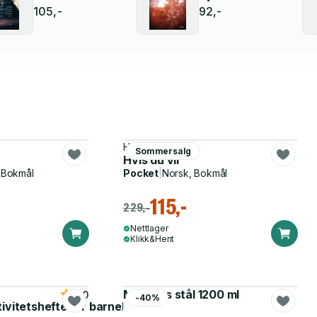
105,-
92,-
Helle Helle
Sommersalg
n
Hvis du vil
 Bokmål
Pocket
|
Norsk, Bokmål
115,-
229,-
Nettlager
Klikk&Hent
Matboks stål 1200 ml
5.0
-40%
tivitetshefte for barnehagen