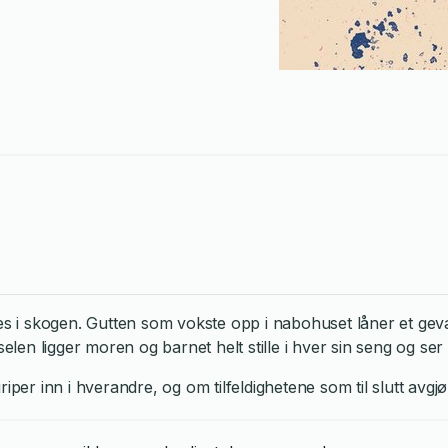
nes i skogen. Gutten som vokste opp i nabohuset låner et gevæ
dselen ligger moren og barnet helt stille i hver sin seng og 
er inn i hverandre, og om tilfeldighetene som til slutt avgjør 