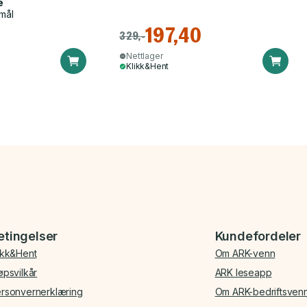
e
mål
197,40
329,-
Nettlager
Klikk&Hent
etingelser
Kundefordeler
ikk&Hent
Om ARK-venn
øpsvilkår
ARK leseapp
rsonvernerklæring
Om ARK-bedriftsven