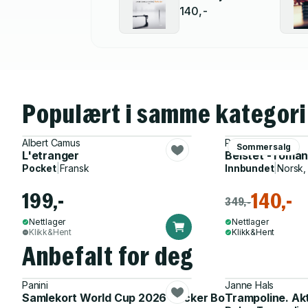
140,-
Populært i samme kategori
Albert Camus
Per Schreiner
Sommersalg
L'etranger
Beistet - roma
Pocket
|
Fransk
Innbundet
|
Norsk,
199,-
140,-
349,-
Nettlager
Nettlager
Klikk&Hent
Klikk&Hent
Anbefalt for deg
Panini
Janne Hals
Samlekort World Cup 2026 Sticker Booster
Trampoline. Ak