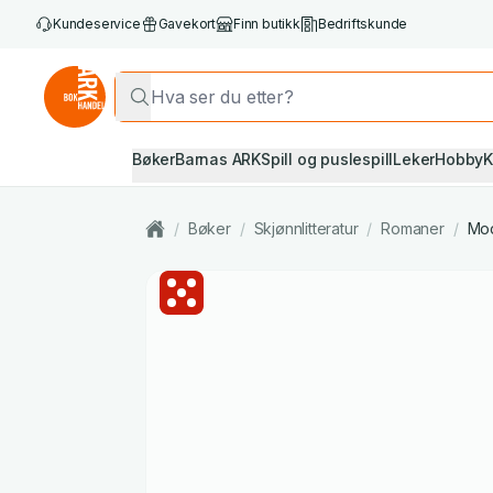
Kundeservice
Gavekort
Finn butikk
Bedriftskunde
Bøker
Barnas ARK
Spill og puslespill
Leker
Hobby
K
/
Bøker
/
Skjønnlitteratur
/
Romaner
/
Mod