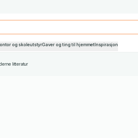
Studiestart! Alle* pensumbøker -20%
Se utvalget her
ontor og skoleutstyr
Gaver og ting til hjemmet
Inspirasjon
erne litteratur