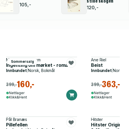
stille skogen
105,-
120,-
Merethe Lindstrøm
Ane Riel
Sommersalg
Ingenting om mørket - roman
Beist
Innbundet
|
Norsk, Bokmål
Innbundet
|
Norsk, 
160,-
363,-
399,-
399,-
Nettlager
Nettlager
Klikk&Hent
Klikk&Hent
Pål Branæs
Hitster
Pillefellen
Hitster Original