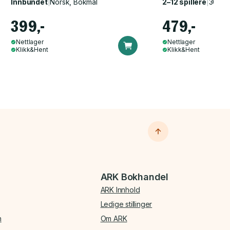
Innbundet
|
Norsk, Bokmål
2–12 spillere
|
30–60
399,-
479,-
Nettlager
Nettlager
Klikk&Hent
Klikk&Hent
ARK Bokhandel
ARK Innhold
Ledige stillinger
n
Om ARK