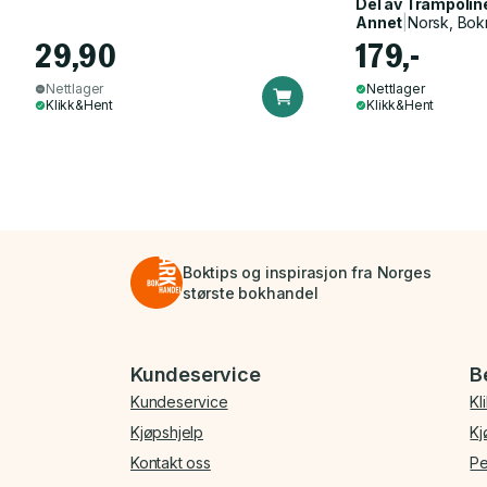
Del av
Trampolin
Annet
|
Norsk, Bok
29,90
179,-
Nettlager
Nettlager
Klikk&Hent
Klikk&Hent
Boktips og inspirasjon fra Norges
største bokhandel
Bunnmeny
Kundeservice
B
Kundeservice
Kl
Kjøpshjelp
Kj
Kontakt oss
Pe