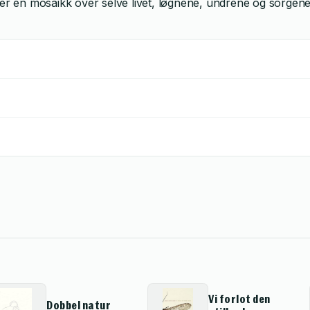
a er en mosaikk over selve livet, løgnene, undrene og sorgene 
Vi forlot den
Dobbel natur