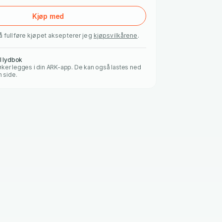
Kjøp med
å fullføre kjøpet aksepterer jeg
kjøpsvilkårene
.
al lydbok
ker legges i din ARK-app. De kan også lastes ned
n side.