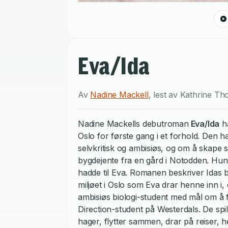
Eva/Ida
Av
Nadine Mackell
,
lest av
Kathrine Th
Nadine Mackells debutroman
Eva/Ida
ha
Oslo for første gang i et forhold. Den
selvkritisk og ambisiøs, og om å skape s
bygdejente fra en gård i Notodden. Hun 
hadde til Eva. Romanen beskriver Idas bl
miljøet i Oslo som Eva drar henne inn i
ambisiøs biologi-student med mål om å f
Direction-student på Westerdals. De spil
hager, flytter sammen, drar på reiser,