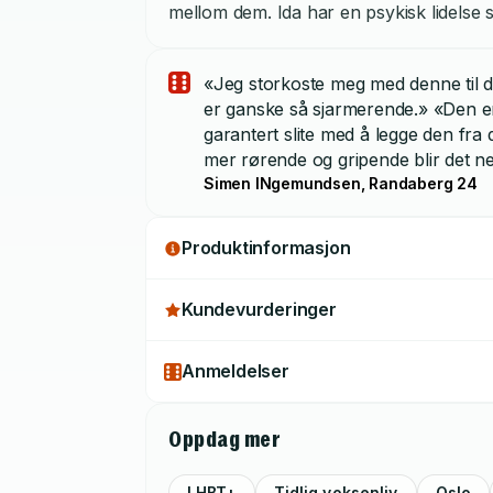
mellom dem. Ida har en psykisk lidelse 
kommer i veien for ambisjonene og liv
selv, på Eva og på forholdet deres. Rom
«Jeg storkoste meg med denne til de
minne-fragmenter fra forholdet, og livet
er ganske så sjarmerende.» «Den er
være utenfor seg selv, å ikke føle at m
garantert slite med å legge den fra
roman om å lengte tilbake til en beruse
mer rørende og gripende blir det n
Simen INgemundsen, Randaberg 24
Produktinformasjon
Kundevurderinger
Anmeldelser
Oppdag mer
LHBT+
Tidlig voksenliv
Oslo