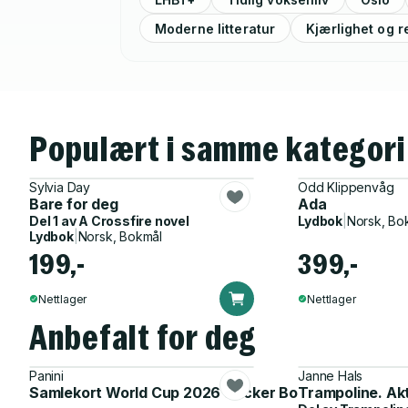
Moderne litteratur
Kjærlighet og r
Populært i samme kategori
Sylvia Day
Odd Klippenvåg
Bare for deg
Ada
Del 1 av
A Crossfire novel
Lydbok
|
Norsk, Bo
Lydbok
|
Norsk, Bokmål
199,-
399,-
Nettlager
Nettlager
Anbefalt for deg
Panini
Janne Hals
Samlekort World Cup 2026 Sticker Booster
Trampoline. Ak