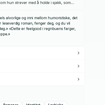
som hun strever med å holde i sjakk, som
et hennes, og som preger hennes syn på seg
anen er skrevet i en kaleidoskopisk stil med
ls alvorlige og inni mellom humoristiske, det
 etter forholdet
.
Eva/Ida
beskriver det såre i å
 leseverdig roman, fenger deg, og du vil
an hører til noe sted, men
Eva/Ida
er også en
 deg.» «Dette er feelgood i regnbuens farger,
nde og naiv livs-epoke som er over.
eppe.»
Romaner
Identitet
Lesbiske