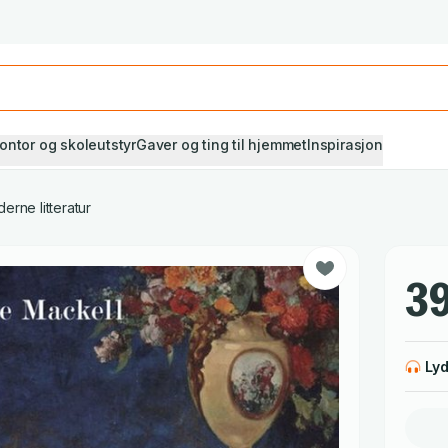
Studiestart! Alle* pensumbøker -20%
Se utvalget her
ontor og skoleutstyr
Gaver og ting til hjemmet
Inspirasjon
erne litteratur
39
Ly