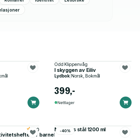
elasjoner
Odd Klippenvåg
I skyggen av Eiliv
kmål
Lydbok
|
Norsk, Bokmål
399,-
Nettlager
Matboks stål 1200 ml
5.0
-40%
tivitetshefte for barnehagen