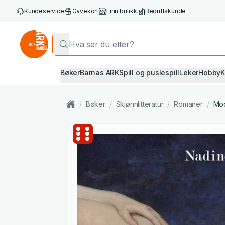
Kundeservice
Gavekort
Finn butikk
Bedriftskunde
Bøker
Barnas ARK
Spill og puslespill
Leker
Hobby
K
/
Bøker
/
Skjønnlitteratur
/
Romaner
/
Mod