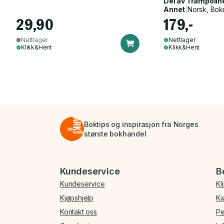
Del av
Trampolin
Annet
|
Norsk, Bok
29,90
179,-
Nettlager
Nettlager
Klikk&Hent
Klikk&Hent
Boktips og inspirasjon fra Norges
største bokhandel
Bunnmeny
Kundeservice
B
Kundeservice
Kl
Kjøpshjelp
Kj
Kontakt oss
Pe