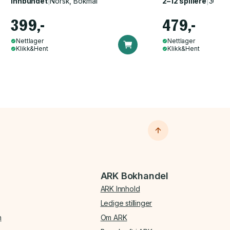
Innbundet
|
Norsk, Bokmål
2–12 spillere
|
30–60
399,-
479,-
Nettlager
Nettlager
Klikk&Hent
Klikk&Hent
ARK Bokhandel
ARK Innhold
Ledige stillinger
n
Om ARK