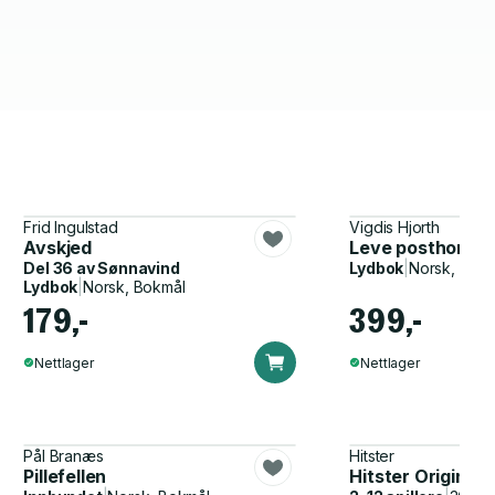
Frid Ingulstad
Vigdis Hjorth
Avskjed
Leve posthornet
Del 36 av
Sønnavind
Lydbok
|
Norsk, Bok
Lydbok
|
Norsk, Bokmål
179,-
399,-
Nettlager
Nettlager
Pål Branæs
Hitster
Pillefellen
Hitster Original