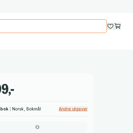
9,-
dbok
Norsk, Bokmål
Andre utgaver