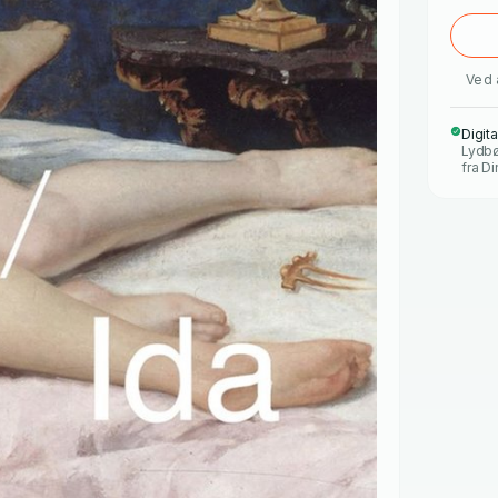
Ved 
Digit
Lydbø
fra Di