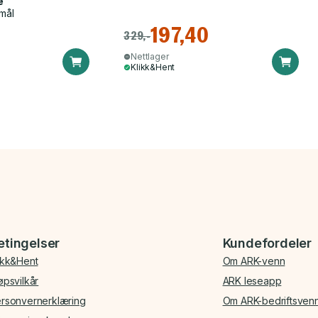
e
mål
197,40
329,-
Nettlager
Klikk&Hent
etingelser
Kundefordeler
ikk&Hent
Om ARK-venn
øpsvilkår
ARK leseapp
rsonvernerklæring
Om ARK-bedriftsven