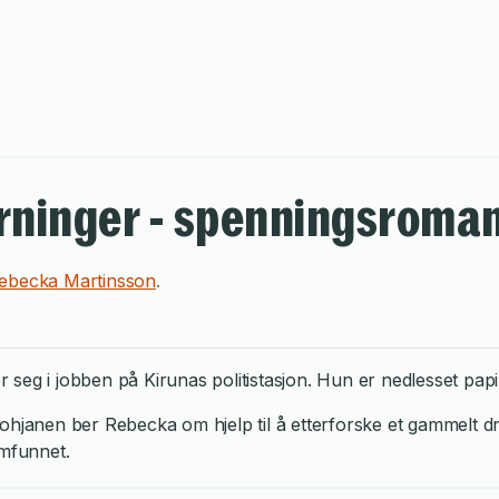
rninger - spenningsroma
ebecka Martinsson
.
eg i jobben på Kirunas politistasjon. Hun er nedlesset papira
ohjanen ber Rebecka om hjelp til å etterforske et gammelt d
amfunnet.