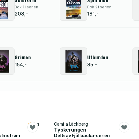
Solstorm
Spilt blod
Bok 1 i serien
Bok 2 i serien
208,-
181,-
Grimen
Utburden
154,-
85,-
Camilla Läckberg
4.1
Tyskerungen
Malmstrøm
Del 5 av
Fjällbacka-serien