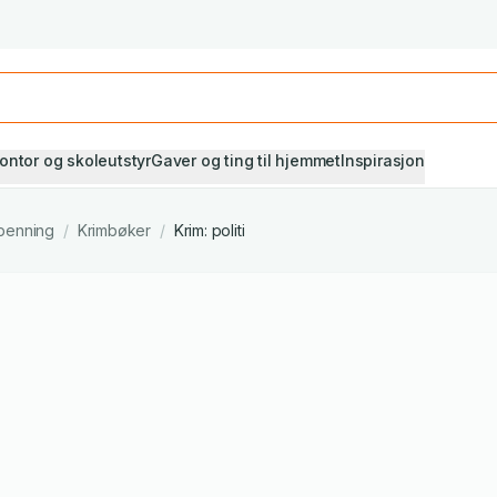
Studiestart! Alle* pensumbøker -20%
Se utvalget her
ontor og skoleutstyr
Gaver og ting til hjemmet
Inspirasjon
penning
/
Krimbøker
/
Krim: politi