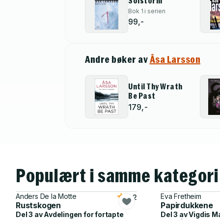
Solstorm
Bok 1 i serien
99,-
Andre bøker av
Åsa Larsson
Until Thy Wrath
Be Past
179,-
Populært i samme kategori
Anders De la Motte
Eva Fretheim
4.2
Rustskogen
Papirdukkene
Del 3 av
Avdelingen for fortapte
Del 3 av
Vigdis 