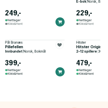
E-bok
|
Norsk, Bokmå
249,-
229,-
Nettlager
Nettlager
Klikk&Hent
Klikk&Hent
Pål Branæs
Hitster
Pillefellen
Hitster Original
Innbundet
|
Norsk, Bokmål
2–12 spillere
|
30–60
399,-
479,-
Nettlager
Nettlager
Klikk&Hent
Klikk&Hent