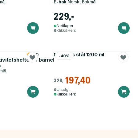
mål
E-bok
|
Norsk, Bokmål
229,-
Nettlager
Klikk&Hent
Matboks stål 1200 ml
5.0
-40%
tivitetshefte for barnehagen
e
mål
197,40
329,-
Utsolgt
Klikk&Hent