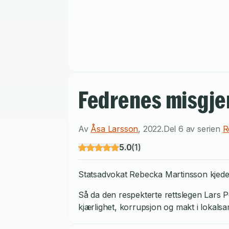
Fedrenes misgje
Av
Åsa Larsson
,
2022
.
Del 6 av serien
R
5.0
(
1
)
Statsadvokat Rebecka Martinsson kjeder s
Så da den respekterte rettslegen Lars P
kjærlighet, korrupsjon og makt i lokals