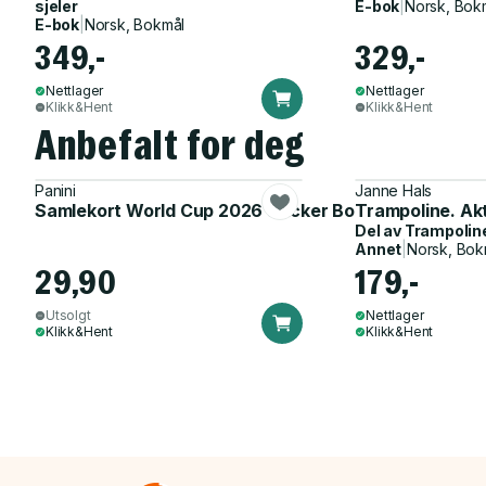
sjeler
E-bok
|
Norsk, Bok
E-bok
|
Norsk, Bokmål
349,-
329,-
Nettlager
Nettlager
Klikk&Hent
Klikk&Hent
Anbefalt for deg
Panini
Janne Hals
Samlekort World Cup 2026 Sticker Booster
Trampoline. Ak
Del av
Trampolin
Annet
|
Norsk, Bok
29,90
179,-
Utsolgt
Nettlager
Klikk&Hent
Klikk&Hent