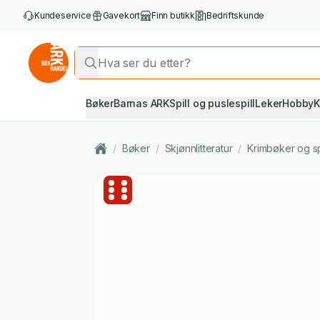
Kundeservice
Gavekort
Finn butikk
Bedriftskunde
Bøker
Barnas ARK
Spill og puslespill
Leker
Hobby
K
/
Bøker
/
Skjønnlitteratur
/
Krimbøker og s