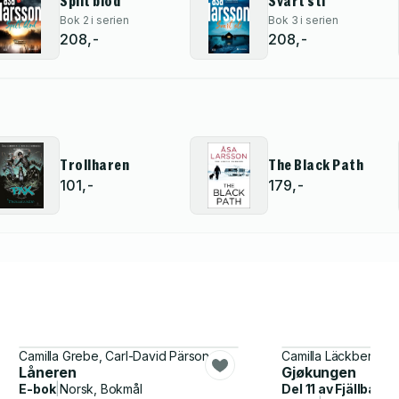
Spilt blod
Svart sti
Bok 2 i serien
Bok 3 i serien
208,-
208,-
Trollharen
The Black Path
101,-
179,-
Camilla Grebe, Carl-David Pärson
Camilla Läckberg
Låneren
Gjøkungen
E-bok
|
Norsk, Bokmål
Del 11 av
Fjällback