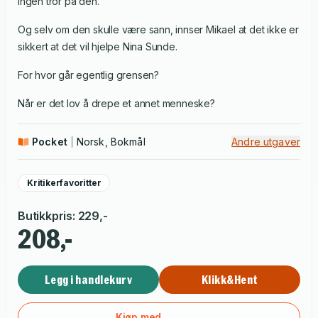
ingen tror på den.
Og selv om den skulle være sann, innser Mikael at det ikke er
sikkert at det vil hjelpe Nina Sunde.
For hvor går egentlig grensen?
Når er det lov å drepe et annet menneske?
Pocket
Norsk, Bokmål
Andre utgaver
Kritikerfavoritter
Butikkpris
:
229
,-
208,-
Legg i handlekurv
Klikk&Hent
Kjøp med