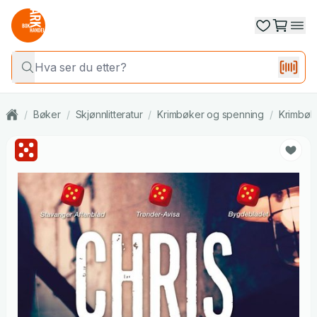
/
Bøker
/
Skjønnlitteratur
/
Krimbøker og spenning
/
Krimbøk