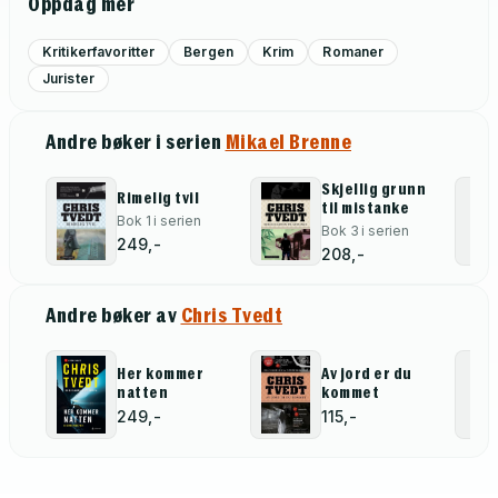
Oppdag mer
Kritikerfavoritter
Bergen
Krim
Romaner
Jurister
Andre bøker i serien
Mikael Brenne
Skjellig grunn
Rimelig tvil
til mistanke
Bok 1 i serien
Bok 3 i serien
249,-
208,-
Andre bøker av
Chris Tvedt
Her kommer
Av jord er du
natten
kommet
249,-
115,-