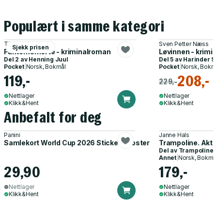
Populært i samme kategori
Thomas Enger
Sven Petter Næss
Sjekk prisen
Fantomsmerte - kriminalroman
Løvinnen - krimi
Del 2 av
Henning Juul
Del 5 av
Harinder S
Pocket
|
Norsk, Bokmål
Pocket
|
Norsk, Bokm
119,-
208,-
229,-
Nettlager
Nettlager
Klikk&Hent
Klikk&Hent
Anbefalt for deg
Panini
Janne Hals
Samlekort World Cup 2026 Sticker Booster
Trampoline. Akti
Del av
Trampoline
Annet
|
Norsk, Bokmå
29,90
179,-
Nettlager
Nettlager
Klikk&Hent
Klikk&Hent