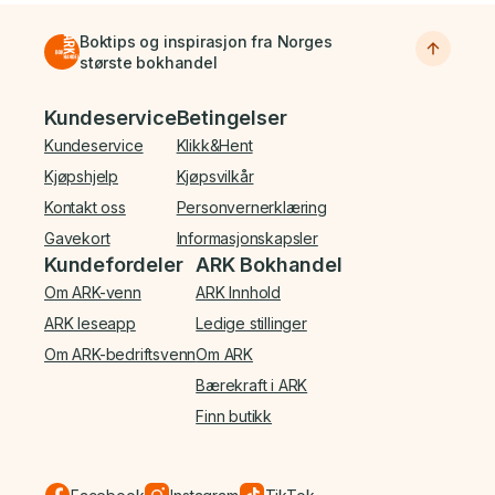
Boktips og inspirasjon fra Norges
største bokhandel
Bunnmeny
Kundeservice
Betingelser
Kundeservice
Klikk&Hent
Kjøpshjelp
Kjøpsvilkår
Kontakt oss
Personvernerklæring
Gavekort
Informasjonskapsler
Kundefordeler
ARK Bokhandel
Om ARK-venn
ARK Innhold
ARK leseapp
Ledige stillinger
Om ARK-bedriftsvenn
Om ARK
Bærekraft i ARK
Finn butikk