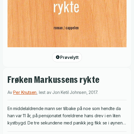
Prøvelytt
Frøken Markussens rykte
Av
Per Knutsen
,
lest av
Jon Ketil Johnsen
,
2017
.
En middelaldrende mann ser tilbake på noe som hendte da
han var 11 år, på pensjonatet foreldrene hans drev i en liten
kystbygd. De tre sekundene med panikk jeg fikk se i øynene
hennes, ga meg beviset på at hun hadde viklet seg inn i noe