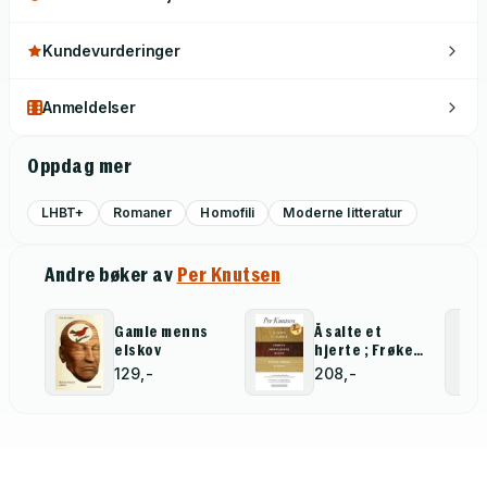
Kundevurderinger
Anmeldelser
Oppdag mer
LHBT+
Romaner
Homofili
Moderne litteratur
Andre bøker av
Per Knutsen
Gamle menns
Å salte et
elskov
hjerte ; Frøken
Markussens
129,-
208,-
rykte ; Gamle
menns elskov