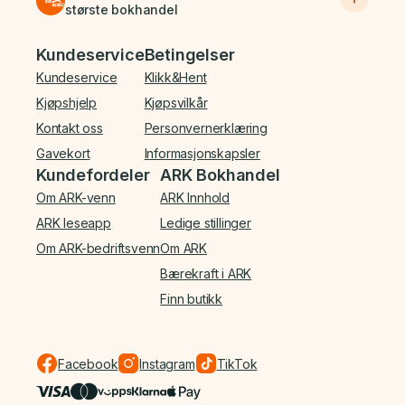
største bokhandel
Bunnmeny
Kundeservice
Betingelser
Kundeservice
Klikk&Hent
Kjøpshjelp
Kjøpsvilkår
Kontakt oss
Personvernerklæring
Gavekort
Informasjonskapsler
Kundefordeler
ARK Bokhandel
Om ARK-venn
ARK Innhold
ARK leseapp
Ledige stillinger
Om ARK-bedriftsvenn
Om ARK
Bærekraft i ARK
Finn butikk
Facebook
Instagram
TikTok