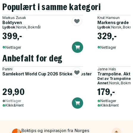
Populært i samme kategori
Markus Zusak
Knut Hamsun
Boktyven
Markens grøde
Lydbok
|
Norsk, Bokmål
Lydbok
|
Norsk, Bokm
399,-
329,-
Nettlager
Nettlager
Anbefalt for deg
Panini
Janne Hals
Samlekort World Cup 2026 Sticker Booster
Trampoline. Akti
Del av
Trampoline
Annet
|
Norsk, Bokmå
29,90
179,-
Nettlager
Nettlager
Klikk&Hent
Klikk&Hent
Boktips og inspirasjon fra Norges