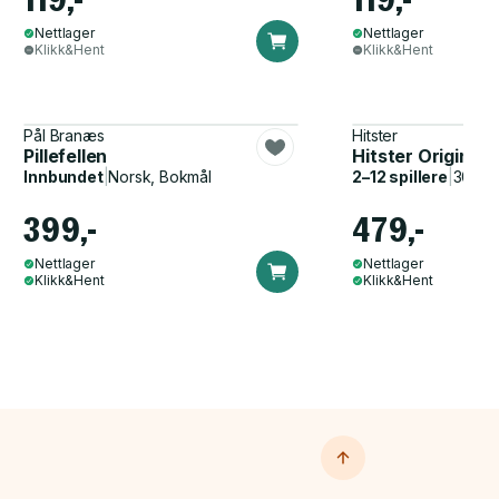
Nettlager
Nettlager
Klikk&Hent
Klikk&Hent
Pål Branæs
Hitster
Pillefellen
Hitster Original
Innbundet
|
Norsk, Bokmål
2–12 spillere
|
30–60
399,-
479,-
Nettlager
Nettlager
Klikk&Hent
Klikk&Hent