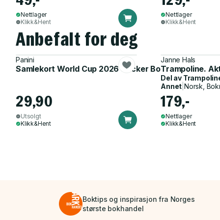
Nettlager
Nettlager
Klikk&Hent
Klikk&Hent
Anbefalt for deg
Panini
Janne Hals
Samlekort World Cup 2026 Sticker Booster
Trampoline. Ak
Del av
Trampolin
Annet
|
Norsk, Bok
29,90
179,-
Utsolgt
Nettlager
Klikk&Hent
Klikk&Hent
Boktips og inspirasjon fra Norges
største bokhandel