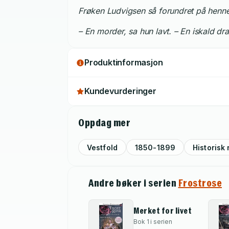
Frøken Ludvigsen så forundret på henne
– En morder, sa hun lavt. – En iskald 
Produktinformasjon
Kundevurderinger
Oppdag mer
Vestfold
1850-1899
Historisk
Andre bøker i serien
Frostrose
Merket for livet
Bok 1 i serien