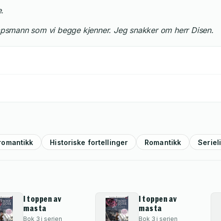
.
drapsmann som vi begge kjenner. Jeg snakker om herr Disen.
 romantikk
Historiske fortellinger
Romantikk
Seriel
I toppen av
I toppen av
masta
masta
Bok 3 i serien
Bok 3 i serien