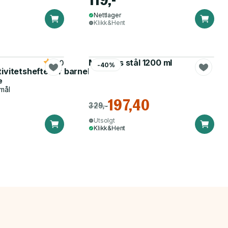
Nettlager
Klikk&Hent
Matboks stål 1200 ml
5.0
-40%
tivitetshefte for barnehagen
e
mål
197,40
329,-
Utsolgt
Klikk&Hent