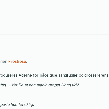
erien
Frostrose
.
roduseres Adeline for både gule sangfugler og grossererens 
tig. – Vet De at han planla drapet i lang tid?
urte hun forsiktig.