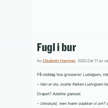
Fugl i bur
Av
Elisabeth Hammer
,
2020
.
Del 11 av s
På middag hos grosserer Ludvigsen, int
– Han er slu, svarte frøken Ludvigsen hef
Drapet?
Adeline grøsset.
– Unnskyld, men hvem snakker vi om? sp