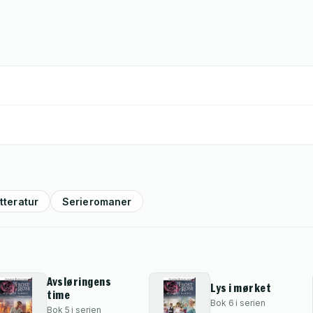
itteratur
Serieromaner
Avsløringens
Lys i mørket
time
Bok 6 i serien
Bok 5 i serien