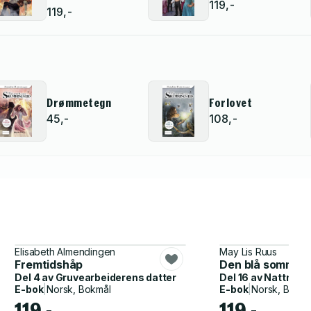
119,-
119,-
Drømmetegn
Forlovet
45,-
108,-
Elisabeth Almendingen
May Lis Ruus
Fremtidshåp
Den blå sommerf
Del 4 av
Gruvearbeiderens datter
Del 16 av
Nattmann
E-bok
|
Norsk, Bokmål
E-bok
|
Norsk, Bokmå
119,-
119,-