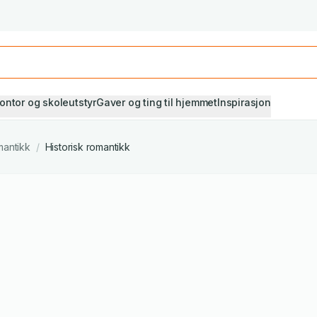
Studiestart! Alle* pensumbøker -20%
Se utvalget her
ontor og skoleutstyr
Gaver og ting til hjemmet
Inspirasjon
antikk
/
Historisk romantikk