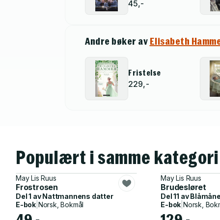
45,-
Andre bøker av
Elisabeth Hamm
Fristelse
229,-
Populært i samme kategori
May Lis Ruus
May Lis Ruus
Frostrosen
Brudesløret
Del 1 av
Nattmannens datter
Del 11 av
Blåmån
E-bok
|
Norsk, Bokmål
E-bok
|
Norsk, Bok
49,-
129,-