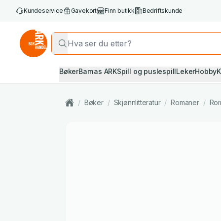
Kundeservice
Gavekort
Finn butikk
Bedriftskunde
Bøker
Barnas ARK
Spill og puslespill
Leker
Hobby
K
/
Bøker
/
Skjønnlitteratur
/
Romaner
/
Rom