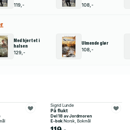
119,-
108,-
er
Med hjertet i
Ulmende glør
halsen
108,-
129,-
Sigrid Lunde
På flukt
e
Del 18 av
Jordmoren
mål
E-bok
|
Norsk, Bokmål
119,-