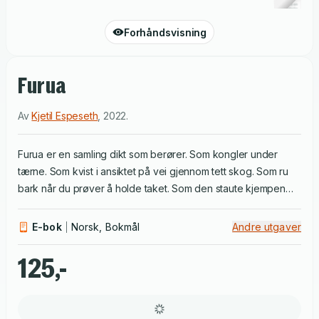
Forhåndsvisning
Furua
Av
Kjetil Espeseth
,
2022
.
Furua er en samling dikt som berører. Som kongler under
tærne. Som kvist i ansiktet på vei gjennom tett skog. Som ru
bark når du prøver å holde taket. Som den staute kjempen
som vil deg vel og ser alt, eller bare det ene punktet som er
som det var. Og som plutselig ikke er det.
E-bok
Norsk, Bokmål
Andre utgaver
125,-