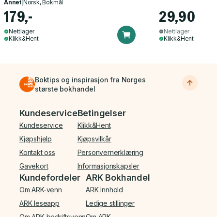
Annet
|
Norsk, Bokmål
179,-
29,90
Nettlager
Nettlager
Klikk&Hent
Klikk&Hent
Boktips og inspirasjon fra Norges
største bokhandel
Bunnmeny
Kundeservice
Betingelser
Kundeservice
Klikk&Hent
Kjøpshjelp
Kjøpsvilkår
Kontakt oss
Personvernerklæring
Gavekort
Informasjonskapsler
Kundefordeler
ARK Bokhandel
Om ARK-venn
ARK Innhold
ARK leseapp
Ledige stillinger
Om ARK-bedriftsvenn
Om ARK