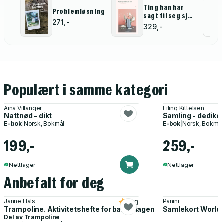
Ting han har
Al
Problemløsning
sagt til seg sjøl
271,-
i årevis
for
329,-
Populært i samme kategori
Aina Villanger
Erling Kittelsen
Nattnød - dikt
Samling - dediker
E-bok
|
Norsk, Bokmål
E-bok
|
Norsk, Bokmå
199,-
259,-
Nettlager
Nettlager
Anbefalt for deg
Janne Hals
Panini
5.0
Trampoline. Aktivitetshefte for barnehagen
Samlekort World
Del av
Trampoline