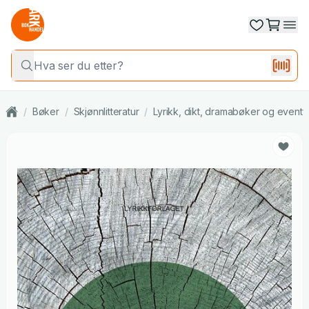
/
Bøker
/
Skjønnlitteratur
/
Lyrikk, dikt, dramabøker og eventy