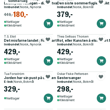
Sommersalg
Lauvhytter i skogen - dikt i utval
Den siste sommerfuglen - dikt
Innbundet
|
Norsk, Nynorsk
Innbundet
|
Norsk, Bokmål
180,-
379,-
449,-
Nettlager
Nettlager
Klikk&Hent
Klikk&Hent
T.S. Eliot
Thea Selliaas Thorsen
Det misfarne landet ; Fire kvartettar
Rot, eller Kunsten å elske vårt 
Innbundet
|
Norsk, Nynorsk
Innbundet
|
Norsk, Bokmål
429,-
429,-
Nettlager
Nettlager
Klikk&Hent
Klikk&Hent
Tua Forsström
Oskar Fiske Pettersen
Jorden har sin pust på utsiden - 8 diktsamlinger 1979-2018
Søstersanger
E-bok
|
Norsk, Bokmål
Innbundet
|
Norsk, Bokmål
329,-
298,-
Nettlager
Nettlager
Klikk&Hent