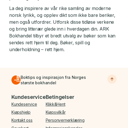
La deg inspirere av vår rike samling av moderne
norsk lyrikk, og opplev dikt som ikke bare beriker,
men også utfordrer. Utforsk disse tidløse verkene
og bring litterær glede inn i hverdagen din. ARK
Bokhandel tilbyr et bredt utvalg av bøker som kan
sendes rett hjem til deg. Bøker, spill og
underholdning – rett hjem.
Boktips og inspirasjon fra Norges
største bokhandel
Bunnmeny
Kundeservice
Betingelser
Kundeservice
Klikk&Hent
Kjøpshjelp
Kjøpsvilkår
Kontakt oss
Personvernerklæring