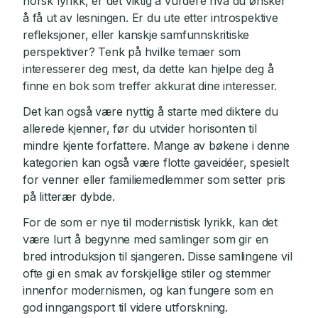
norsk lyrikk, er det viktig å vurdere hva du ønsker
å få ut av lesningen. Er du ute etter introspektive
refleksjoner, eller kanskje samfunnskritiske
perspektiver? Tenk på hvilke temaer som
interesserer deg mest, da dette kan hjelpe deg å
finne en bok som treffer akkurat dine interesser.
Det kan også være nyttig å starte med diktere du
allerede kjenner, før du utvider horisonten til
mindre kjente forfattere. Mange av bøkene i denne
kategorien kan også være flotte gaveidéer, spesielt
for venner eller familiemedlemmer som setter pris
på litterær dybde.
For de som er nye til modernistisk lyrikk, kan det
være lurt å begynne med samlinger som gir en
bred introduksjon til sjangeren. Disse samlingene vil
ofte gi en smak av forskjellige stiler og stemmer
innenfor modernismen, og kan fungere som en
god inngangsport til videre utforskning.