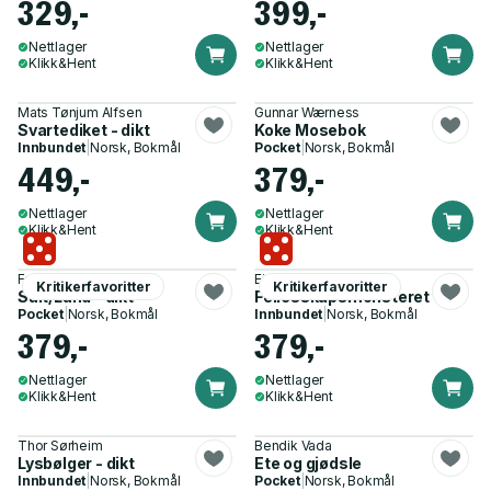
329,-
399,-
Nettlager
Nettlager
Klikk&Hent
Klikk&Hent
Mats Tønjum Alfsen
Gunnar Wærness
Svartediket - dikt
Koke Mosebok
Innbundet
|
Norsk, Bokmål
Pocket
|
Norsk, Bokmål
449,-
379,-
Nettlager
Nettlager
Klikk&Hent
Klikk&Hent
Fredrik Parelius
Eira Søyseth
Kritikerfavoritter
Kritikerfavoritter
Salt/Land - dikt
Fellesskapsmonsteret
Pocket
|
Norsk, Bokmål
Innbundet
|
Norsk, Bokmål
379,-
379,-
Nettlager
Nettlager
Klikk&Hent
Klikk&Hent
Thor Sørheim
Bendik Vada
Lysbølger - dikt
Ete og gjødsle
Innbundet
|
Norsk, Bokmål
Pocket
|
Norsk, Bokmål