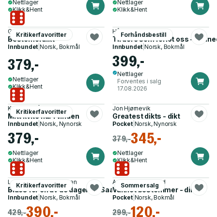
Nettlager
Nettlager
Klikk&Hent
Klikk&Hent
Gro Dahle
Håvard Rem
Kritikerfavoritter
Forhåndsbestill
Bestemordikt
Til dere som forlot oss - minne
Innbundet
|
Norsk, Bokmål
Innbundet
|
Norsk, Bokmål
399,-
379,-
Nettlager
Nettlager
Forventes i salg
Klikk&Hent
17.08.2026
Knut Ødegård
Jon Hjørnevik
Kritikerfavoritter
Mitt kvite hår i vinden
Greatest dikts - dikt
Innbundet
|
Norsk, Nynorsk
Pocket
|
Norsk, Nynorsk
379,-
345,-
379,-
Nettlager
Nettlager
Klikk&Hent
Klikk&Hent
Lars Saabye Christensen
Annabelle Despard
Kritikerfavoritter
Sommersalg
Blues for en av de dagene - Saabyes sanger
Vannet bestemmer - dikt
Innbundet
|
Norsk, Bokmål
Pocket
|
Norsk, Bokmål
390,-
120,-
429,-
299,-