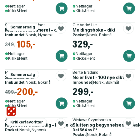
Nettlager
Nettlager
Klikk&Hent
Klikk&Hent
Svanhild Amdal Telnes
Ole André Lie
Sommersalg
Munn mot tømmeret - dikt
Meldingsboka - dikt
Innbundet
|
Norsk, Nynorsk
Pocket
|
Norsk, Bokmål
105,-
329,-
349,-
Nettlager
Nettlager
Klikk&Hent
Klikk&Hent
Hans Børli
Bente Bratlund
Sommersalg
Samlede dikt
No er livet - 100 nye dikt
Innbundet
|
Norsk, Bokmål
Innbundet
|
Norsk, Bokmål
200,-
299,-
499,-
Nettlager
Nettlager
Klikk&Hent
Klikk&Hent
Alf Kjetil Walgermo
Wisława Szymborska
Kritikerfavoritter
Krysset er alltid ledig - Norge kan vinne VM og andre dikt
Slutten og begynnelsen - utval
Pocket
|
Norsk, Nynorsk
Del 564 av
F°
Pocket
|
Norsk, Bokmål