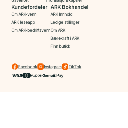
Gavekort
Informasjonskapsler
Kundefordeler
ARK Bokhandel
Om ARK-venn
ARK Innhold
ARK leseapp
Ledige stillinger
Om ARK-bedriftsvenn
Om ARK
Bærekraft i ARK
Finn butikk
Facebook
Instagram
TikTok