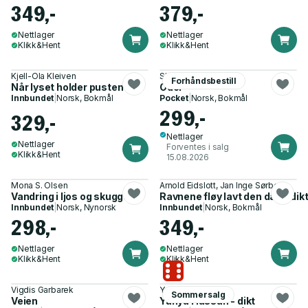
349,-
379,-
Nettlager
Nettlager
Klikk&Hent
Klikk&Hent
Kjell-Ola Kleiven
Sharon Olds
Forhåndsbestill
Når lyset holder pusten
Oder
Innbundet
|
Norsk, Bokmål
Pocket
|
Norsk, Bokmål
299,-
329,-
Nettlager
Nettlager
Forventes i salg
Klikk&Hent
15.08.2026
Mona S. Olsen
Arnold Eidslott, Jan Inge Sørbø
Vandring i ljos og skugge
Ravnene fløy lavt den dag - dik
Innbundet
|
Norsk, Nynorsk
Innbundet
|
Norsk, Bokmål
298,-
349,-
Nettlager
Nettlager
Klikk&Hent
Klikk&Hent
Vigdis Garbarek
Yahya Hassan
Sommersalg
Veien
Yahya Hassan - dikt