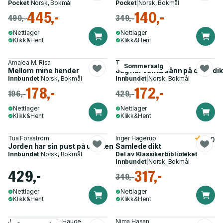
Pocket
|
Norsk, Bokmål
Pocket
|
Norsk, Bokmål
445,-
140,-
490,-
349,-
Nettlager
Nettlager
Klikk&Hent
Klikk&Hent
Amalea M. Risa
Trygve Skaug
Sommersalg
Mellom mine hender
Jeg har venta sånn på deg - dik
Innbundet
|
Norsk, Bokmål
Innbundet
|
Norsk, Bokmål
178,-
172,-
196,-
429,-
Nettlager
Nettlager
Klikk&Hent
Klikk&Hent
Tua Forsström
Inger Hagerup
5.0
Jorden har sin pust på utsiden - 8 diktsamlinger 1979-2018
Samlede dikt
Innbundet
|
Norsk, Bokmål
Del av
Klassikerbiblioteket
Innbundet
|
Norsk, Bokmål
429,-
317,-
349,-
Nettlager
Nettlager
Klikk&Hent
Klikk&Hent
Jon Fosse, Olav H. Hauge
Nima Hasan