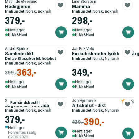
Mathilde Øverland
Line Storstein
Hodegjerde
Mamma
Innbundet
|
Norsk, Bokmål
Innbundet
|
Norsk, Bokmål
379,-
298,-
Nettlager
Nettlager
Klikk&Hent
Klikk&Hent
André Bjerke
Jan Erik Vold
Samlede dikt
Ein kubikkmeter lyrikk - tolv 
Del av
Klassikerbiblioteket
Innbundet
|
Norsk, Nynorsk
Innbundet
|
Norsk, Bokmål
363,-
349,-
399,-
Nettlager
Nettlager
Klikk&Hent
Klikk&Hent
Sara Li Stensrud
Jon Hjørnevik
4.8
Forhåndsbestill
Jeg husker framtida
Alt skal ut - dikt
Innbundet
|
Norsk, Bokmål
Innbundet
|
Norsk, Nynorsk
379,-
390,-
429,-
Nettlager
Nettlager
Forventes i salg
Klikk&Hent
02.09.2026