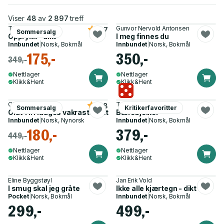
Viser
48
av
2 897
treff
Trygve Skaug
Gunvor Nervold Antonsen
4.7
Sommersalg
Opprykk - dikt
I meg finnes du
Innbundet
|
Norsk, Bokmål
Innbundet
|
Norsk, Bokmål
175,-
350,-
349,-
Nettlager
Nettlager
Klikk&Hent
Klikk&Hent
Olav H. Hauge
Trygve Skaug
4.8
Sommersalg
Kritikerfavoritter
Olav H. Hauges vakraste dikt
Bærebjelker
Innbundet
|
Norsk, Nynorsk
Innbundet
|
Norsk, Bokmål
180,-
379,-
449,-
Nettlager
Nettlager
Klikk&Hent
Klikk&Hent
Eline Byggstøyl
Jan Erik Vold
I smug skal jeg gråte
Ikke alle kjærtegn - dikt
Pocket
|
Norsk, Bokmål
Innbundet
|
Norsk, Bokmål
299,-
499,-