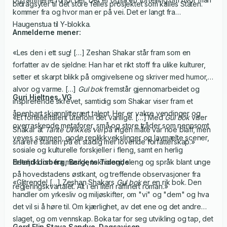
bidragsyter til det store felles prosjektet som kalles Staten.
kommer fra og hvor man er på vei. Det er langt fra
Haugenstua til Y-blokka.
Anmelderne mener:
«Les den i ett sug! […] Zeshan Shakar står fram som en
forfatter av de sjeldne: Han har et rikt stoff fra ulike kulturer,
setter et skarpt blikk på omgivelsene og skriver med humor,
alvor og varme. […]
Gul bok
fremstår gjennomarbeidet og
Guri Hjeltnes,
VG
inspirerende skrevet, samtidig som Shakar viser fram et
åpenbart skjønnlitterært talent. Her er vakre vendinger og
«Et fortellertalent utenom det vanlige. […] Med
Gul bok
viser
overraskende metaforer, små og store tråder som nennsomt
Shakar at
Tante Ulrikkes vei
på ingen måte var noe blaff, men
veves sammen, gode replikkvekslinger og lavmælte scener,
snarere starten på et stadig mer lovende forfatterskap.»
sosiale og kulturelle forskjeller i fleng, samt en herlig
detaljrikdom fra musikk, teknologi, sleng og språk blant unge
Erlend Liisberg,
Bergens Tidende
på hovedstadens østkant, og treffende observasjoner fra
«Glitrende! […] Zeshan Shakars
Gul bok
er en rik bok. Den
regjeringskvartalet. Alt i en liten raffinert roman.»
handler om yrkesliv og miljøskifter, om "vi" og "dem" og hva
det vil si å høre til. Om kjærlighet, av det ene og det andre
slaget, og om vennskap. Boka tar for seg utvikling og tap, det
Gerd Elin Stava Sandve,
Dagsavisen