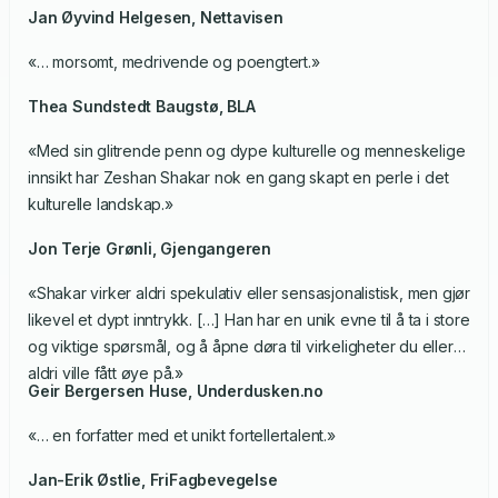
Jan Øyvind Helgesen,
Nettavisen
«… morsomt, medrivende og poengtert.»
Thea Sundstedt Baugstø,
BLA
«Med sin glitrende penn og dype kulturelle og menneskelige
innsikt har Zeshan Shakar nok en gang skapt en perle i det
kulturelle landskap.»
Jon Terje Grønli,
Gjengangeren
«Shakar virker aldri spekulativ eller sensasjonalistisk, men gjør
likevel et dypt inntrykk. […] Han har en unik evne til å ta i store
og viktige spørsmål, og å åpne døra til virkeligheter du ellers
aldri ville fått øye på.»
Geir Bergersen Huse,
Underdusken.no
«… en forfatter med et unikt fortellertalent.»
Jan-Erik Østlie,
FriFagbevegelse