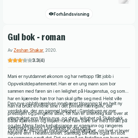
Forhåndsvisning
Gul bok - roman
Av
Zeshan Shakar
,
2020
.
3.3
(
4
)
Mani er nyutdannet økonom og har nettopp fått jobb i
Oppvekstdepartementet. Han er en ung mann som bor
sammen med faren sin i en leilighet på Haugenstua, og som
har en kjæreste han tror han skal gifte seg med. Helst ville
Den nye jobbtilværelsen innebærer tilpasning til en helt ny
han ha brukt evnene sine i det private næringsliv, der
verdiskala, der en gammel leilighet i Gamlebyen er mer
prestisjen og pengene sitter, for han er smertelig klar over at
ettertraktet enn Manis nye, og dyre, leilighet på Skillebekk,
både kjæresten og miljøet rundt ham bare ser med forakt på
og der Manis faste kebabsjappe er «genuin» og rangeres
«offentlig sektor». Lavt lønnet er det også.
Gul bok
er en roman om klasse og tilhørighet, om livet vi lever
høyere enn Theatercaféen. Samtidig blir Mani også en stolt
og rammene rundt det. Det er også en fortelling om hvor man