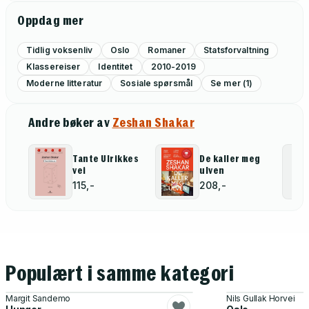
Oppdag mer
Tidlig voksenliv
Oslo
Romaner
Statsforvaltning
Klassereiser
Identitet
2010-2019
Moderne litteratur
Sosiale spørsmål
Se mer (1)
Andre bøker av
Zeshan Shakar
Tante Ulrikkes
De kaller meg
vei
ulven
115,-
208,-
Populært i samme kategori
Margit Sandemo
Nils Gullak Horvei