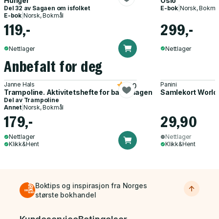
Hunger
Oslo
Del 32 av
Sagaen om isfolket
E-bok
|
Norsk, Bokmå
E-bok
|
Norsk, Bokmål
119,-
299,-
Nettlager
Nettlager
Anbefalt for deg
Janne Hals
Panini
5.0
Trampoline. Aktivitetshefte for barnehagen
Samlekort World
Del av
Trampoline
Annet
|
Norsk, Bokmål
179,-
29,90
Nettlager
Nettlager
Klikk&Hent
Klikk&Hent
Boktips og inspirasjon fra Norges
største bokhandel
Bunnmeny