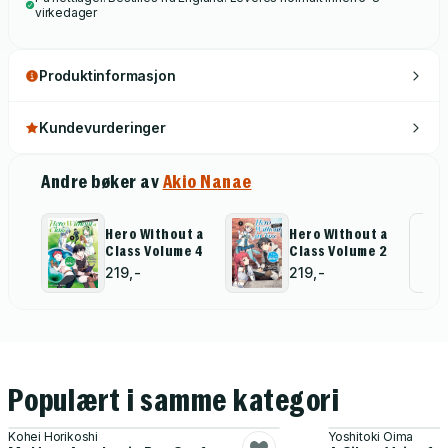
virkedager
Produktinformasjon
Kundevurderinger
Andre bøker av
Akio Nanae
Hero Without a
Hero Without a
Al
Class Volume 4
Class Volume 2
for
219,-
219,-
Populært i samme kategori
Kohei Horikoshi
Yoshitoki Oima