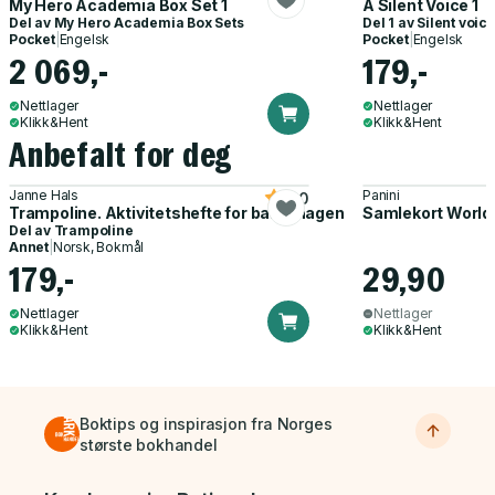
My Hero Academia Box Set 1
A Silent Voice 1
Del av
My Hero Academia Box Sets
Del 1 av
Silent voic
Pocket
|
Engelsk
Pocket
|
Engelsk
2 069,-
179,-
Nettlager
Nettlager
Klikk&Hent
Klikk&Hent
Anbefalt for deg
Janne Hals
Panini
5.0
Trampoline. Aktivitetshefte for barnehagen
Samlekort World
Del av
Trampoline
Annet
|
Norsk, Bokmål
179,-
29,90
Nettlager
Nettlager
Klikk&Hent
Klikk&Hent
Boktips og inspirasjon fra Norges
største bokhandel