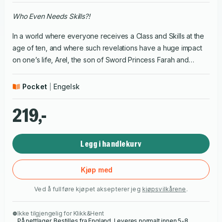
Who Even Needs Skills?!
In a world where everyone receives a Class and Skills at the
age of ten, and where such revelations have a huge impact
on one’s life, Arel, the son of Sword Princess Farah and
Archmage Leon, learns that he has… no class at all! Despite
this cruel hand, Arel is determined to prove that skills matter
Pocket
Engelsk
more than Classes. He embarks on a journey of self-
improvement, mastering swordsmanship and gathering loyal
219,-
friends along the way. Follow Arel as he navigates guild life,
faces powerful opponents, and uncovers the secrets of his
Legg i handlekurv
world. This action-packed isekai manga is perfect for fans of
underdog stories, thrilling adventures, and heartwarming
friendships. Can Arel's determination be enough to defy
Kjøp med
destiny?
Ved å fullføre kjøpet aksepterer jeg
kjøpsvilkårene
.
Ikke tilgjengelig for Klikk&Hent
På nettlager. Bestilles fra England. Leveres normalt innen 5-8