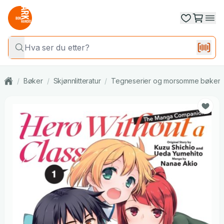
/
Bøker
/
Skjønnlitteratur
/
Tegneserier og morsomme bøker