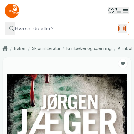
/
Bøker
/
Skjønnlitteratur
/
Krimbøker og spenning
/
Krimbøk