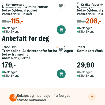
Jørgen Brekke
Camilla Läckberg
Sommersalg
Kritikerfavoritte
Drømmeløs - kriminalroman
Gjøkungen
Del av
Gyldendal pocket
Del av
Gyldendal p
Pocket
|
Norsk, Bokmål
Pocket
|
Norsk, Bokm
115,-
208,-
229,-
229,-
Nettlager
Nettlager
Klikk&Hent
Klikk&Hent
Anbefalt for deg
Janne Hals
Panini
5.0
Trampoline. Aktivitetshefte for barnehagen
Samlekort World
Del av
Trampoline
Annet
|
Norsk, Bokmål
179,-
29,90
Nettlager
Nettlager
Klikk&Hent
Klikk&Hent
Boktips og inspirasjon fra Norges
største bokhandel