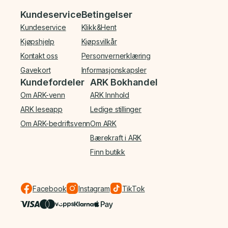
Bunnmeny
Kundeservice
Betingelser
Kundeservice
Klikk&Hent
Kjøpshjelp
Kjøpsvilkår
Kontakt oss
Personvernerklæring
Gavekort
Informasjonskapsler
Kundefordeler
ARK Bokhandel
Om ARK-venn
ARK Innhold
ARK leseapp
Ledige stillinger
Om ARK-bedriftsvenn
Om ARK
Bærekraft i ARK
Finn butikk
Facebook
Instagram
TikTok