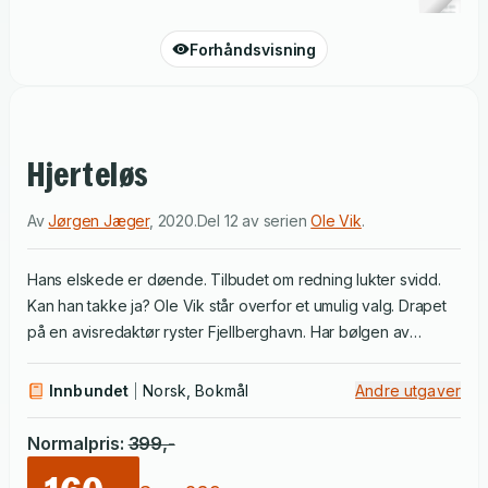
Forhåndsvisning
Hjerteløs
Av
Jørgen Jæger
,
2020
.
Del 12 av serien
Ole Vik
.
Hans elskede er døende. Tilbudet om redning lukter svidd.
Kan han takke ja? Ole Vik står overfor et umulig valg. Drapet
på en avisredaktør ryster Fjellberghavn. Har bølgen av
journalistdrap nådd Norge? Flere drap ryster byen.
Politistasjonssjef Cecilie Hopen får ingen lett oppgave når
Innbundet
Norsk, Bokmål
Andre utgaver
hun skal følge magefølelsen sin, for den er på kollisjonskurs
med den tilsynelatende opplagte løsningen. Midt oppe i det
Normalpris
:
399
,-
hele må Cecilie også håndtere et tilsynelatende uløselig