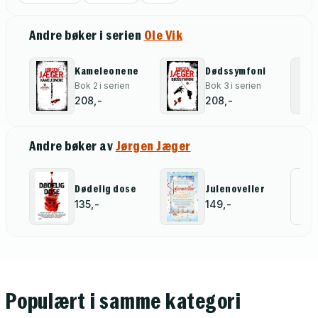
Andre bøker i serien
Ole Vik
Kameleonene
Dødssymfoni
Bok 2 i serien
Bok 3 i serien
208,-
208,-
Andre bøker av
Jørgen Jæger
Al
Dødelig dose
Julenoveller
135,-
149,-
for
Populært i samme kategori