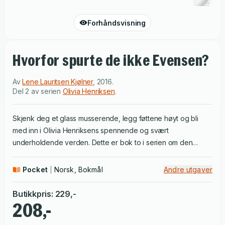
Forhåndsvisning
Hvorfor spurte de ikke Evensen?
Av
Lene Lauritsen Kjølner
,
2016
.
Del 2 av serien
Olivia Henriksen
.
Skjenk deg et glass musserende, legg føttene høyt og bli
med inn i Olivia Henriksens spennende og svært
underholdende verden. Dette er bok to i serien om den
fargerike privatdetektiven.Som privatdetektiv sysler Olivia
Henriksen mest med utro ektefeller og overvåkning. Da den
Pocket
Norsk, Bokmål
Andre utgaver
beryktede SV-politikeren Arne Gustavsen blir funnet død i
vannkanten ved Ankerholmens seilerforening, dras hun
Butikkpris
:
229
,-
imidlertid inn i en sak som omfatter både miljøpolitikk, kyniske
208,-
forretningsmenn og skitne affærer.Lene Lauritsen Kjølner (f.