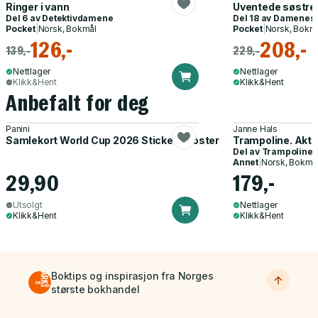
Ringer i vann
Uventede søstre
Del 6 av
Detektivdamene
Del 18 av
Damenes d
Pocket
|
Norsk, Bokmål
Pocket
|
Norsk, Bokm
126,-
208,-
139,-
229,-
Nettlager
Nettlager
Klikk&Hent
Klikk&Hent
Anbefalt for deg
Panini
Janne Hals
Samlekort World Cup 2026 Sticker Booster
Trampoline. Akti
Del av
Trampoline
Annet
|
Norsk, Bokmå
29,90
179,-
Utsolgt
Nettlager
Klikk&Hent
Klikk&Hent
Boktips og inspirasjon fra Norges
største bokhandel