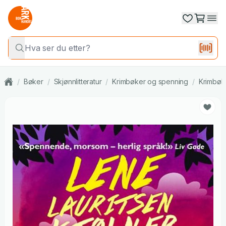
/
Bøker
/
Skjønnlitteratur
/
Krimbøker og spenning
/
Krimbøk