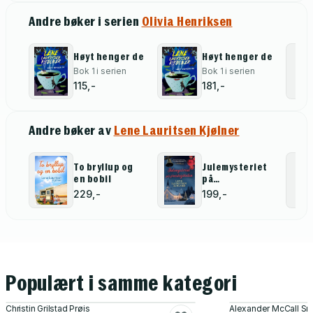
Andre bøker i serien
Olivia Henriksen
Høyt henger de
Høyt henger de
Bok 1 i serien
Bok 1 i serien
115,-
181,-
Andre bøker av
Lene Lauritsen Kjølner
To bryllup og
Julemysteriet
en bobil
på
prestegården
229,-
199,-
Populært i samme kategori
Christin Grilstad Prøis
Alexander McCall Sm