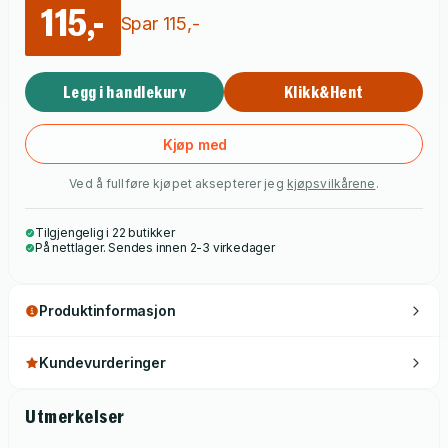
115,-
bopliktkonflikten har tydeligvis nådd nye høyder på den
Spar
115
,-
vanligvis fredfulle øya, og ingen forblir urørt av det som skjer.
Legg i handlekurv
Klikk&Hent
Kjøp med
Ved å fullføre kjøpet aksepterer jeg
kjøpsvilkårene
.
Tilgjengelig i 22 butikker
På nettlager. Sendes innen 2-3 virkedager
Produktinformasjon
Kundevurderinger
Utmerkelser