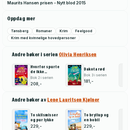
Maurits Hansen prisen - Nytt blod
2015
Oppdag mer
Tønsberg
Romaner
Krim
Feelgood
Krim med kvinnelige hovedpersoner
Andre bøker i serien
Olivia Henriksen
Hvorfor spurte
Dakota rød
de ikke
Bok 3 i serien
Evensen?
Bok 2 i serien
181,-
208,-
Andre bøker av
Lene Lauritsen Kjølner
To skilsmisser
To bryllup og
og pur lykke
en bobil
229,-
229,-