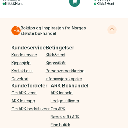
Klikk&Hent
Klikk&Hent
Boktips og inspirasjon fra Norges
største bokhandel
Bunnmeny
Kundeservice
Betingelser
Kundeservice
Klikk&Hent
Kjøpshjelp
Kjøpsvilkår
Kontakt oss
Personvernerklæring
Gavekort
Informasjonskapsler
Kundefordeler
ARK Bokhandel
Om ARK-venn
ARK Innhold
ARK leseapp
Ledige stillinger
Om ARK-bedriftsvenn
Om ARK
Bærekraft i ARK
Finn butikk