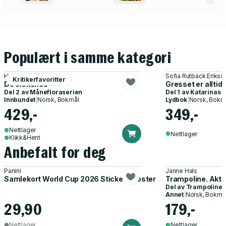
Populært i samme kategori
Hanne Kristin Rohde
Sofia Rutbäck Erikss
Kritikerfavoritter
De elskende
Gresset er alltid
Del 2 av
Månefloraserien
Del 1 av
Katarinas 
Innbundet
|
Norsk, Bokmål
Lydbok
|
Norsk, Bokm
429,-
349,-
Nettlager
Nettlager
Klikk&Hent
Anbefalt for deg
Panini
Janne Hals
Samlekort World Cup 2026 Sticker Booster
Trampoline. Akti
Del av
Trampoline
Annet
|
Norsk, Bokmå
29,90
179,-
Nettlager
Nettlager