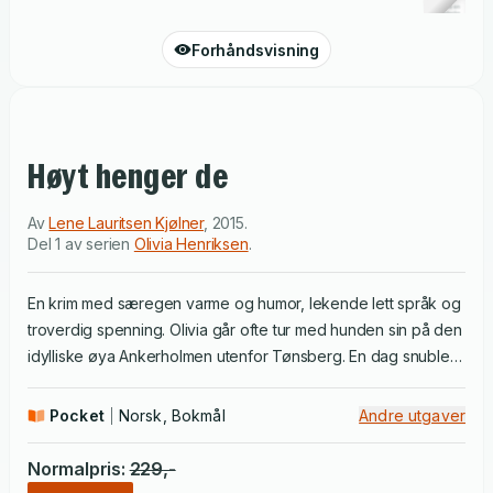
Forhåndsvisning
Høyt henger de
Av
Lene Lauritsen Kjølner
,
2015
.
Del 1 av serien
Olivia Henriksen
.
En krim med særegen varme og humor, lekende lett språk og
troverdig spenning. Olivia går ofte tur med hunden sin på den
idylliske øya Ankerholmen utenfor Tønsberg. En dag snubler
hun over noe som skal riste liv i den fastlåste tilværelsen
hennes - på godt og vondt. For hovedstadsadvokaten
Pocket
Norsk, Bokmål
Andre utgaver
Fridtjof Prebensen dingler livløs fra et rep på verandaen til
Nilsens hytte, og politiet kobles raskt inn i saken. Men Olivia
Normalpris
:
229
,-
klarer ikke la være å etterforske litt på egen hånd. For