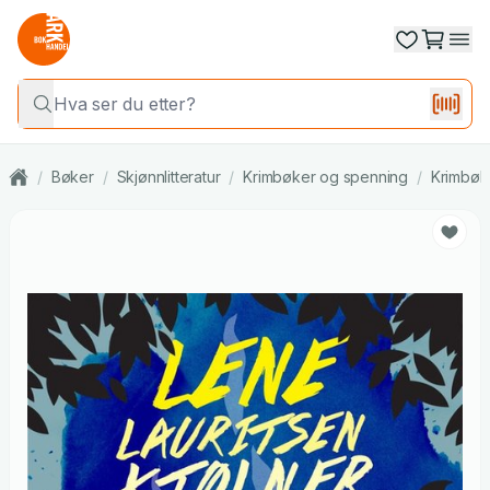
/
Bøker
/
Skjønnlitteratur
/
Krimbøker og spenning
/
Krimbøk