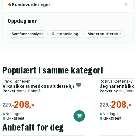
Kundevurderinger
Oppdag mer
Samfunnsanalyse
Kultursosiologi
Moderne litteratur
Populært i samme kategori
Frank Tønnesen
Roskva Koritzinsky
Vi kan ikke ta med oss alt dette hjem
Jeg har ennå ikke
Pocket
|
Norsk, Bokmål
Pocket
|
Norsk, Bokm
208,-
208,-
229,-
229,-
Nettlager
Nettlager
Klikk&Hent
Klikk&Hent
Anbefalt for deg