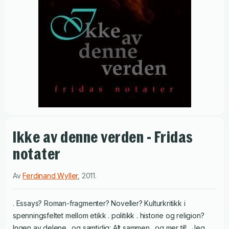
Ikke av denne verden - Fridas
notater
Av
Ferdinand Wyller
,
2011
.
. Essays? Roman-fragmenter? Noveller? Kulturkritikk i
spenningsfeltet mellom etikk . politikk . historie og religion?
Ingen av delene . og samtidig: Alt sammen . og mer til! . Jeg