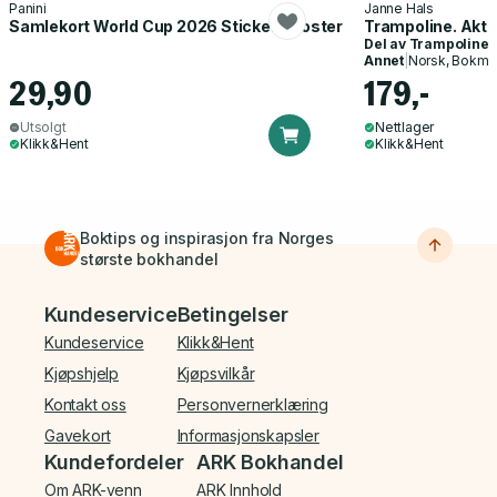
Panini
Janne Hals
Samlekort World Cup 2026 Sticker Booster
Trampoline. Akti
Del av
Trampoline
Annet
|
Norsk, Bokmå
29,90
179,-
Utsolgt
Nettlager
Klikk&Hent
Klikk&Hent
Boktips og inspirasjon fra Norges
største bokhandel
Bunnmeny
Kundeservice
Betingelser
Kundeservice
Klikk&Hent
Kjøpshjelp
Kjøpsvilkår
Kontakt oss
Personvernerklæring
Gavekort
Informasjonskapsler
Kundefordeler
ARK Bokhandel
Om ARK-venn
ARK Innhold