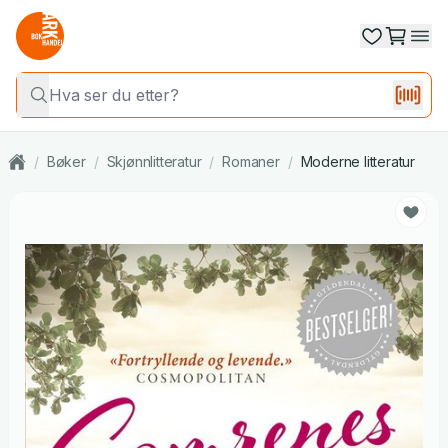
/
Bøker
/
Skjønnlitteratur
/
Romaner
/
Moderne litteratur