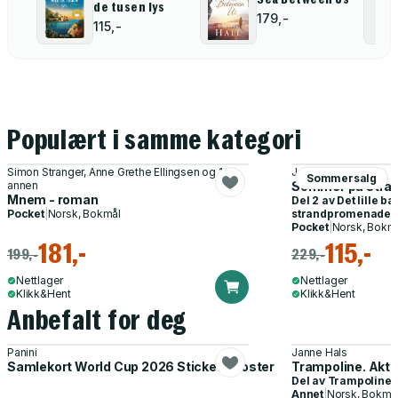
de tusen lys
179,-
115,-
Populært i samme kategori
Simon Stranger, Anne Grethe Ellingsen og 1
Jenny Colgan
Sommersalg
annen
Sommer på stra
Mnem - roman
Del 2 av
Det lille ba
Pocket
|
Norsk, Bokmål
strandpromenaden
Pocket
|
Norsk, Bokm
181,-
115,-
199,-
229,-
Nettlager
Nettlager
Klikk&Hent
Klikk&Hent
Anbefalt for deg
Panini
Janne Hals
Samlekort World Cup 2026 Sticker Booster
Trampoline. Akti
Del av
Trampoline
Annet
|
Norsk, Bokmå