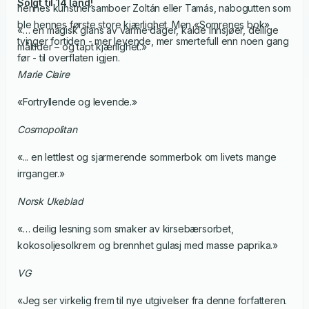
Solgt til 14 land!
hennes kunstnersamboer Zoltán eller Tamás, nabogutten som
ble hennes første store kjærlighet. Men «Somrenes bok»
«… en magisk glans av varme dager, kalde innsjøer, deilige
tvinger fortiden - mer levende, mer smertefull enn noen gang
måltider – og tapt kjærlighet.»
før - til overflaten igjen.
Marie Claire
«Fortryllende og levende.»
Cosmopolitan
«... en lettlest og sjarmerende sommerbok om livets mange
irrganger.»
Norsk Ukeblad
«… deilig lesning som smaker av kirsebærsorbet,
kokosoljesolkrem og brennhet gulasj med masse paprika.»
VG
«Jeg ser virkelig frem til nye utgivelser fra denne forfatteren.