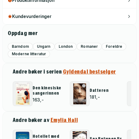
Produktinformasjon
Kundevurderinger
Oppdag mer
Barndom
Ungarn
London
Romaner
Foreldre
Moderne litteratur
Andre bøker i serien
Gyldendal bestselger
Den kinesiske
Datteren
sangerinnen
181,-
163,-
Andre bøker av
Emylia Hall
Hotellet med
Sea Between Us