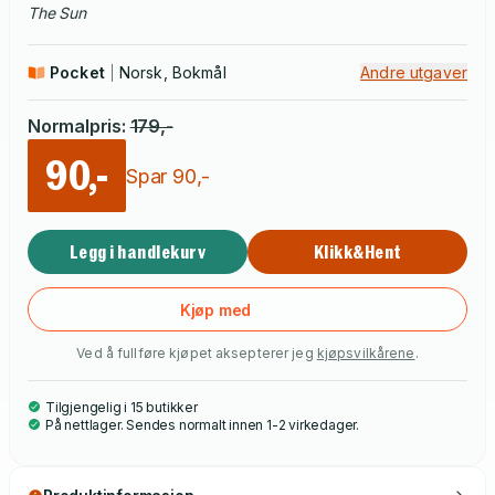
The Sun
Pocket
Norsk, Bokmål
Andre utgaver
Normalpris
:
179
,-
90,-
Spar
90
,-
Legg i handlekurv
Klikk&Hent
Kjøp med
Ved å fullføre kjøpet aksepterer jeg
kjøpsvilkårene
.
Tilgjengelig i 15 butikker
På nettlager. Sendes normalt innen 1-2 virkedager.