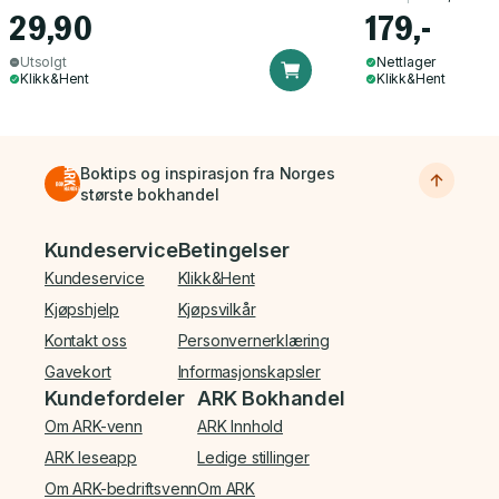
29,90
179,-
Utsolgt
Nettlager
Klikk&Hent
Klikk&Hent
Boktips og inspirasjon fra Norges
største bokhandel
Bunnmeny
Kundeservice
Betingelser
Kundeservice
Klikk&Hent
Kjøpshjelp
Kjøpsvilkår
Kontakt oss
Personvernerklæring
Gavekort
Informasjonskapsler
Kundefordeler
ARK Bokhandel
Om ARK-venn
ARK Innhold
ARK leseapp
Ledige stillinger
Om ARK-bedriftsvenn
Om ARK