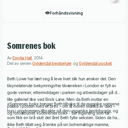
Forhåndsvisning
Somrenes bok
Av
Emylia Hall
,
2014
.
Del av serien
Gyldendal bestselger
og
Gyldendal pocket
.
Beth Lowe har lært seg å leve livet slik hun ønsker det. Den
tilsynelatende bekymringsfrie tilværelsen i London er fylt av
gode venner, ettermiddager i parken og arbeidsdager på det
lille galleriet like ved Brick Lane. Men da Beth mottar en
«Somrenes bok» bringer Beth tilbake til de magiske somrene
pakke i posten med et brev – om at moren Marika er død –
hun i ungdommen tilbrakte på den ungarske landsbygda, og
og fotoalbumet «Somrenes bok» - blir ingenting som før.
som fikk en brå slutt det året Beth fylte seksten. Siden da har
ikke Beth tillatt seg å tenke på sin bohemaktige mamma,