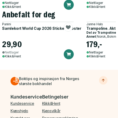
Nettlager
Nettlager
Klikk&Hent
Klikk&Hent
Anbefalt for deg
Panini
Janne Hals
Samlekort World Cup 2026 Sticker Booster
Trampoline. Akti
Del av
Trampoline
Annet
|
Norsk, Bokmå
29,90
179,-
Nettlager
Nettlager
Klikk&Hent
Klikk&Hent
Boktips og inspirasjon fra Norges
største bokhandel
Bunnmeny
Kundeservice
Betingelser
Kundeservice
Klikk&Hent
Kjøpshjelp
Kjøpsvilkår