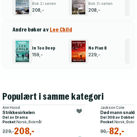
Bok 2 i serien
Bok 3 i serien
208,-
208,-
Andre bøker av
Lee Child
In Too Deep
No Plan B
159,-
229,-
Populært i samme kategori
Ann Hood
Jackson Cole
Strikkesirkelen
Død mann snakker
Del av
Drama
Del 308 av
Dobbel 
Pocket
|
Norsk, Bokmål
Pocket
|
Norsk, Bokm
208,-
82,-
229,-
90,-