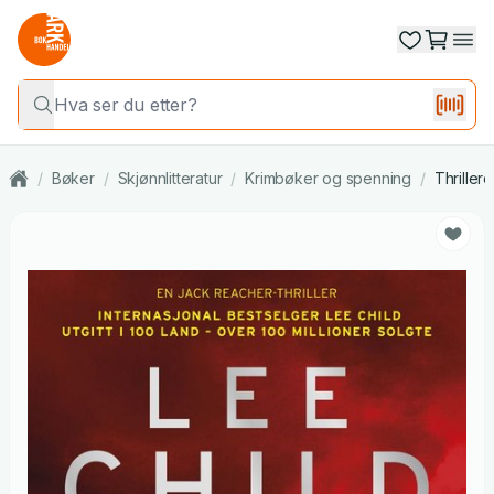
/
Bøker
/
Skjønnlitteratur
/
Krimbøker og spenning
/
Thrillere