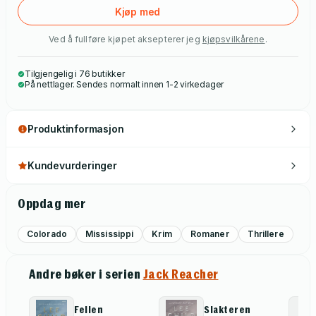
Kjøp med
Ved å fullføre kjøpet aksepterer jeg
kjøpsvilkårene
.
Tilgjengelig i 76 butikker
På nettlager. Sendes normalt innen 1-2 virkedager
Produktinformasjon
Kundevurderinger
Oppdag mer
Colorado
Mississippi
Krim
Romaner
Thrillere
Andre bøker i serien
Jack Reacher
Fellen
Slakteren