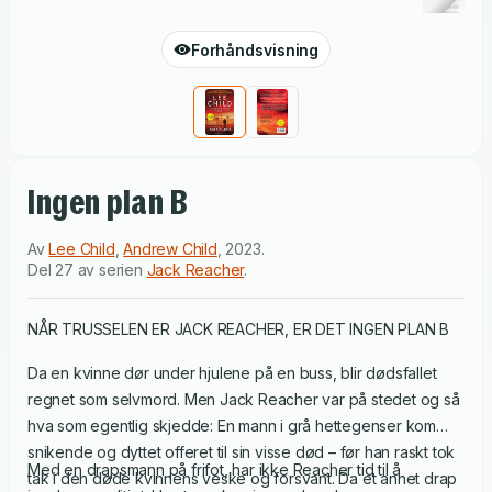
Forhåndsvisning
Ingen plan B
Av
Lee Child
,
Andrew Child
,
2023
.
Del 27 av serien
Jack Reacher
.
NÅR TRUSSELEN ER JACK REACHER, ER DET INGEN PLAN B
Da en kvinne dør under hjulene på en buss, blir dødsfallet
regnet som selvmord. Men Jack Reacher var på stedet og så
hva som egentlig skjedde: En mann i grå hettegenser kom
snikende og dyttet offeret til sin visse død – før han raskt tok
Med en drapsmann på frifot, har ikke Reacher tid til å
tak i den døde kvinnens veske og forsvant. Da et annet drap