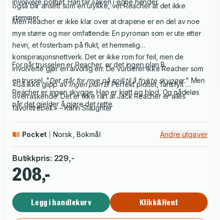
involvere politiet. Han tar saken i egne hender.
også blir ansett som en ulykke, vet Reacher at det ikke
stemmer.
Men Reacher er ikke klar over at drapene er en del av noe
mye større og mer omfattende: En pyroman som er ute etter
hevn, et fosterbarn på flukt, et hemmelig
konspirasjonsnettverk. Det er ikke rom for feil, men de
For når trusselen er Reacher, er det ingen plan B.
involverte gjør en alvorlig en: De vurderer ikke Reacher som
en trussel. "
Det står for mye på spill til å frykte skygger.
" Men
«Gå ikke glipp av
Ingen plan B
! Perfekt plottet, fartsfylt …
Reacher er ingen skygge. Han er kjøtt og blod. Og nådeløs
overraskende. Det er ikke rart at Jack Reacher er alles
når det gjelder å gjøre det rette.
favorittrebell.» – Karin Slaughter
Pocket
Norsk, Bokmål
Andre utgaver
Butikkpris
:
229
,-
208,-
Legg i handlekurv
Klikk&Hent