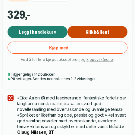
fortellinger vi trenger i livene våre, som enkeltindivider og
som samfunn.
329,-
Legg i handlekurv
Klikk&Hent
Kjøp med
Ved å fullføre kjøpet aksepterer jeg
kjøpsvilkårene
.
Tilgjengelig i 142 butikker
På nettlager. Sendes normalt innen 1-2 virkedager
«Eike Aalen Øi med fascinerande, fantastiske forteljingar
langt unna norsk realisme.» «... ei svært god
novellesamling med overraskande og uvanlege tema»
«Språket er likefram og ope, presist og godt.» «ei svært
god samling noveller med overraskande, uvanlege
tema» «Intensjon og uskyld er med dette varmt tilrådd.»
Olaug Nilssen, BT