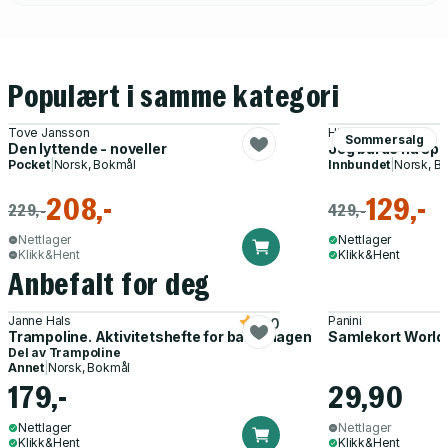
Populært i samme kategori
Tove Jansson
Hilde Lindset
Sommersalg
Den lyttende - noveller
Jeg burde ha sper
Pocket
|
Norsk, Bokmål
Innbundet
|
Norsk, B
208,-
129,-
229,-
429,-
Nettlager
Nettlager
Klikk&Hent
Klikk&Hent
Anbefalt for deg
Janne Hals
Panini
5.0
Trampoline. Aktivitetshefte for barnehagen
Samlekort World
Del av
Trampoline
Annet
|
Norsk, Bokmål
179,-
29,90
Nettlager
Nettlager
Klikk&Hent
Klikk&Hent