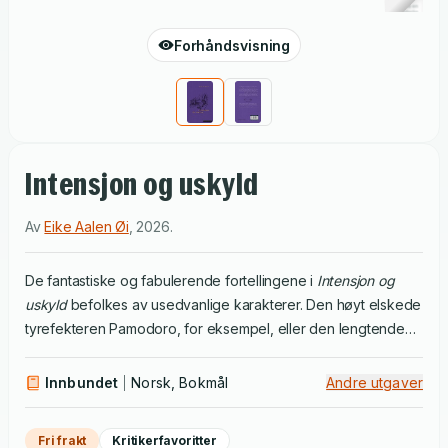
Forhåndsvisning
Intensjon og uskyld
Av
Eike Aalen Øi
,
2026
.
De fantastiske og fabulerende fortellingene i
Intensjon og
uskyld
befolkes av usedvanlige karakterer. Den høyt elskede
tyrefekteren Pamodoro, for eksempel, eller den lengtende
austronauten Ne og tvillingkongene Claus og Yve som
bestemmer seg for å grave verdens dypeste hull. De syv
Innbundet
Norsk, Bokmål
Andre utgaver
fortellingene kretser alle om ensomhet, fellesskap og sorgen
over noe som er gått tapt, og sier slik noe vesentlig om hvilke
Fri frakt
Kritikerfavoritter