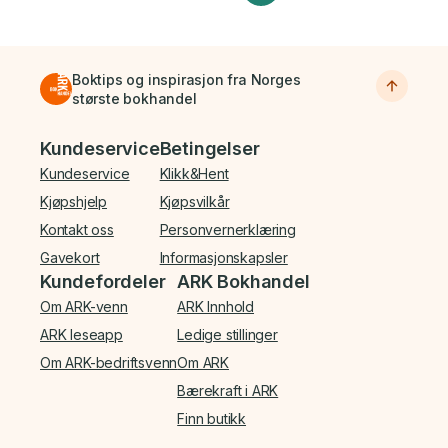
Boktips og inspirasjon fra Norges
største bokhandel
Bunnmeny
Kundeservice
Betingelser
Kundeservice
Klikk&Hent
Kjøpshjelp
Kjøpsvilkår
Kontakt oss
Personvernerklæring
Gavekort
Informasjonskapsler
Kundefordeler
ARK Bokhandel
Om ARK-venn
ARK Innhold
ARK leseapp
Ledige stillinger
Om ARK-bedriftsvenn
Om ARK
Bærekraft i ARK
Finn butikk