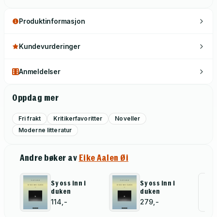
Produktinformasjon
Kundevurderinger
Anmeldelser
Oppdag mer
Fri frakt
Kritikerfavoritter
Noveller
Moderne litteratur
Andre bøker av
Eike Aalen Øi
Sy oss inn i
Sy oss inn i
Al
duken
duken
for
114,-
279,-