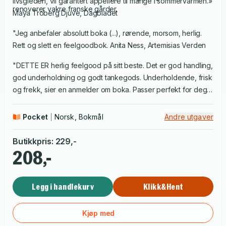
livsgleden, vil garantert appellere til mange i sommervarmen.»
renoverer vakre franske gårder.
Maya Troberg Djuve, Dagbladet
"Jeg anbefaler absolutt boka (...), rørende, morsom, herlig.
Rett og slett en feelgoodbok. Anita Ness, Artemisias Verden
"DETTE ER herlig feelgood på sitt beste. Det er god handling,
god underholdning og godt tankegods. Underholdende, frisk
og frekk, sier en anmelder om boka. Passer perfekt for deg
som trenger en lettere bok, som likevel byr deg opp til en
litterær dans." Ellen Vibeke Solli Nygjelten, Røros bibliotek
Pocket
Norsk, Bokmål
Andre utgaver
Butikkpris
:
229
,-
208,-
Legg i handlekurv
Klikk&Hent
Kjøp med