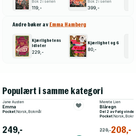
Bok 2 i serien
Bok 2 i serien
119,-
399,-
Andre bøker av
Emma Hamberg
Kjærlighetens
Kjærlighet og 6
idioter
80,-
229,-
Populært i samme kategori
Jane Austen
Merete Lien
Emma
Blåregn
Pocket
|
Norsk, Bokmål
Del 2 av
Følg vinde
Pocket
|
Norsk, Bokm
249,-
208,-
229,-