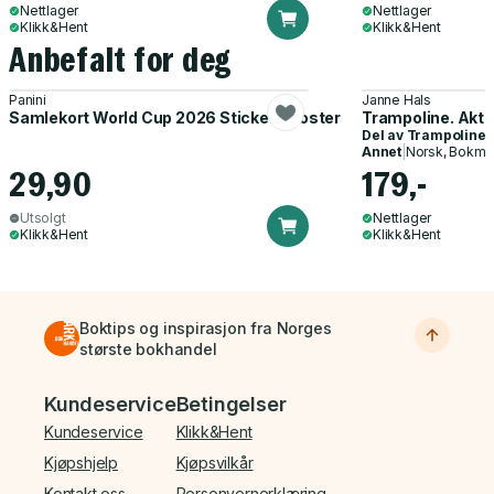
Nettlager
Nettlager
Klikk&Hent
Klikk&Hent
Anbefalt for deg
Panini
Janne Hals
Samlekort World Cup 2026 Sticker Booster
Trampoline. Akti
Del av
Trampoline
Annet
|
Norsk, Bokmå
29,90
179,-
Utsolgt
Nettlager
Klikk&Hent
Klikk&Hent
Boktips og inspirasjon fra Norges
største bokhandel
Bunnmeny
Kundeservice
Betingelser
Kundeservice
Klikk&Hent
Kjøpshjelp
Kjøpsvilkår
Kontakt oss
Personvernerklæring