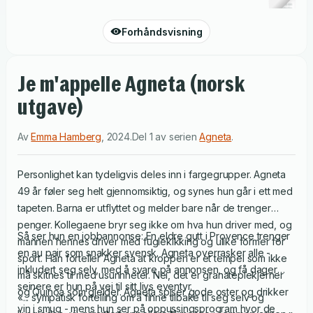
Forhåndsvisning
Je m'appelle Agneta (norsk
utgave)
Av
Emma Hamberg
,
2024
.
Del 1 av serien
Agneta
.
Personlighet kan tydeligvis deles inn i fargegrupper. Agneta
49 år føler seg helt gjennomsiktig, og synes hun går i ett med
tapeten. Barna er utflyttet og melder bare når de trenger
penger. Kollegaene bryr seg ikke om hva hun driver med, og
Så ser hun en jobbannonse: En eldre gutt i Provence trenger
mannen hennes driver med fuglekikking og ulike former for
en au pair som snakker svensk. Agneta overrasker alle -
sport. Han forteller Agneta at kroppen er et tempel som ikke
inkludert seg selv, med å svare på annonsen, og få dager
må skitnes til med usunnheter. Nei, det er granateplekjerner
seinere er hun på vei til sitt livs eventyr.
og Quinoa som gjelder. Agneta spiser gode oster og drikker
«... sympatisk fortelling om å finne tilbake til seg selv og
vin i smug - mens hun ser på oppussingsprogram hvor de