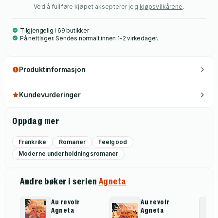
Ved å fullføre kjøpet aksepterer jeg
kjøpsvilkårene
.
Tilgjengelig i 69 butikker
På nettlager. Sendes normalt innen 1-2 virkedager.
Produktinformasjon
Kundevurderinger
Oppdag mer
Frankrike
Romaner
Feelgood
Moderne underholdningsromaner
Andre bøker i serien
Agneta
Au revoir
Au revoir
Agneta
Agneta