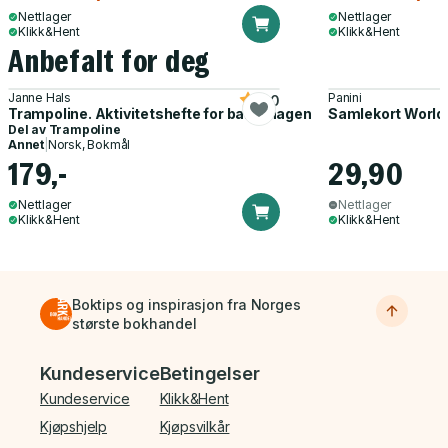
Nettlager
Nettlager
Klikk&Hent
Klikk&Hent
Anbefalt for deg
Janne Hals
Panini
5.0
Trampoline. Aktivitetshefte for barnehagen
Samlekort World
Del av
Trampoline
Annet
|
Norsk, Bokmål
179,-
29,90
Nettlager
Nettlager
Klikk&Hent
Klikk&Hent
Boktips og inspirasjon fra Norges
største bokhandel
Bunnmeny
Kundeservice
Betingelser
Kundeservice
Klikk&Hent
Kjøpshjelp
Kjøpsvilkår