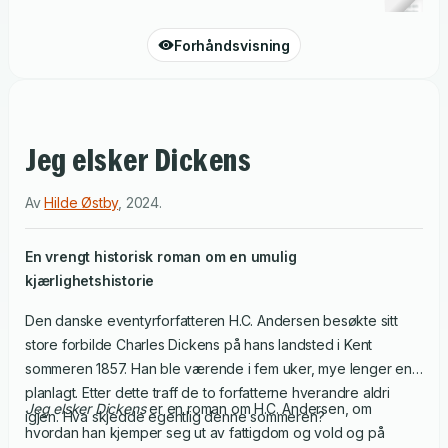
Forhåndsvisning
Jeg elsker Dickens
Av
Hilde Østby
,
2024
.
En vrengt historisk roman om en umulig
kjærlighetshistorie
Den danske eventyrforfatteren H.C. Andersen besøkte sitt
store forbilde Charles Dickens på hans landsted i Kent
sommeren 1857. Han ble værende i fem uker, mye lenger enn
planlagt. Etter dette traff de to forfatterne hverandre aldri
Jeg elsker Dickens
er en roman om H.C. Andersen, om
igjen. Hva skjedde egentlig denne sommeren?
hvordan han kjemper seg ut av fattigdom og vold og på