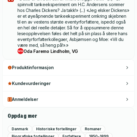
spinnvilt tankeeksperiment om H.C. Andersens sommer
hos Charles Dickens? Ja takk!» (...) «Jeg elsker Dickens»
er et øyeåpnende tankeeksperiment omkring skjebnen
til en av vestens største eventyrforfattere, ispedd også
en hel del reelle detaljer. Så for å oppsummere denne
leseopplevelsen føles det helt på sin plass å sitere hans
eventyrforfatterkollegaer, Asbjørnsen og Moe: «Vil du
være med, så heng på!».»
Oda Faremo Lindholm, VG
Produktinformasjon
Kundevurderinger
Anmeldelser
Oppdag mer
Danmark
Historiske fortellinger
Romaner
Biografiske fortellinger
Forfattere
1850-1899