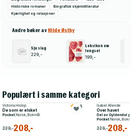
Historiske romaner
Biografisk skjønnlitteratur
Kjærlighet og relasjoner
Andre bøker av
Hilde Østby
Leksikon om
Sju slag
lengsel
229,-
199,-
Populært i samme kategori
Victoria Hislop
Isabel Allende
4.8
De som er elsket
Over havet
Pocket
|
Norsk, Bokmål
Del av
Gyldendal p
Pocket
|
Norsk, Bokm
208,-
208,-
229,-
229,-