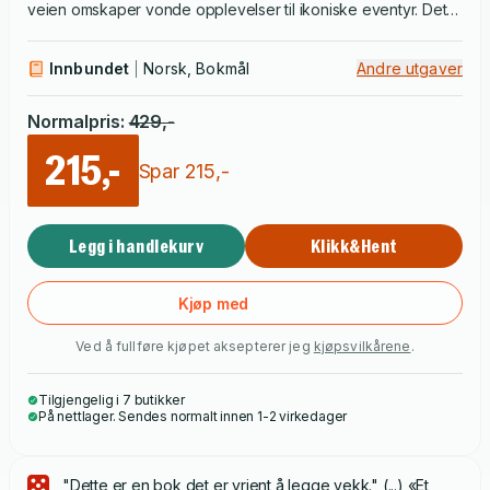
veien omskaper vonde opplevelser til ikoniske eventyr. Det
er en fortelling om berømmelse og ensomhet, og om å være
den evige gjest, ført i pennen av en hemmelighetsfull
Innbundet
Norsk, Bokmål
Andre utgaver
arkivar. Men mest av alt handler romanen om å være
hjelpeløst forelsket og villig til å gjøre alt for å oppnå den
Normalpris
:
429
,-
store og usannsynlige kjærligheten.
215,-
Spar
215
,-
Legg i handlekurv
Klikk&Hent
Kjøp med
Ved å fullføre kjøpet aksepterer jeg
kjøpsvilkårene
.
Tilgjengelig i 7 butikker
På nettlager. Sendes normalt innen 1-2 virkedager
"Dette er en bok det er vrient å legge vekk." (...) «Et