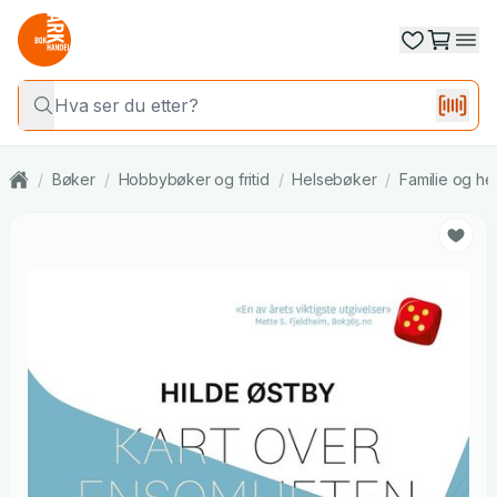
/
Bøker
/
Hobbybøker og fritid
/
Helsebøker
/
Familie og he