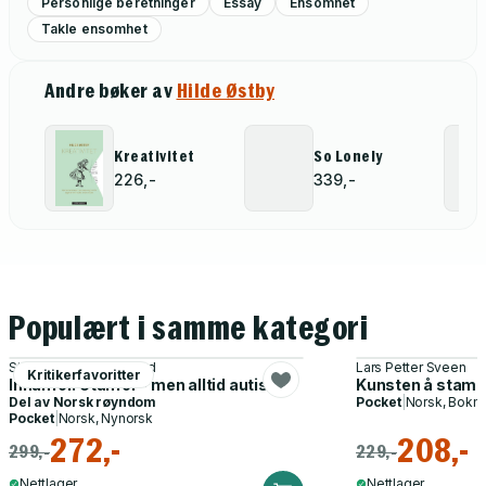
Personlige beretninger
Essay
Ensomhet
Takle ensomhet
Andre bøker av
Hilde Østby
Kreativitet
So Lonely
226,-
339,-
Populært i samme kategori
Stine Hanssen Brattland
Lars Petter Sveen
Kritikerfavoritter
Innanfor. Utanfor - men alltid autist
Kunsten å stamme
Del av
Norsk røyndom
Pocket
|
Norsk, Bokm
Pocket
|
Norsk, Nynorsk
272,-
208,-
299,-
229,-
Nettlager
Nettlager