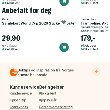
Klikk&Hent
Klikk&Hent
Anbefalt for deg
Panini
Janne Hals
Samlekort World Cup 2026 Sticker Booster
Trampoline. Akti
Del av
Trampoline
Annet
|
Norsk, Bokmå
29,90
179,-
Nettlager
Nettlager
Klikk&Hent
Klikk&Hent
Boktips og inspirasjon fra Norges
største bokhandel
Bunnmeny
Kundeservice
Betingelser
Kundeservice
Klikk&Hent
Kjøpshjelp
Kjøpsvilkår
Kontakt oss
Personvernerklæring