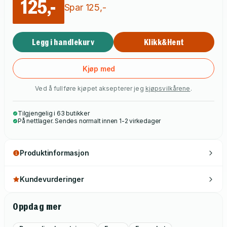
125,-
Spar
125
,-
Legg i handlekurv
Klikk&Hent
Kjøp med
Ved å fullføre kjøpet aksepterer jeg
kjøpsvilkårene
.
Tilgjengelig i 63 butikker
På nettlager. Sendes normalt innen 1-2 virkedager
Produktinformasjon
Kundevurderinger
Oppdag mer