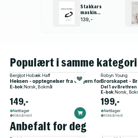
Stakkars
maskin...
139,-
Populært i samme kategori
Bergljot Hobæk Haff
Robyn Young
Heksen - opptegnelser fra en fjern fortid
Brorskapet - Br
E-bok
|
Norsk, Bokmål
Del 1 av
Brethren 
E-bok
|
Norsk, Bok
149,-
199,-
Nettlager
Nettlager
Klikk&Hent
Klikk&Hent
Anbefalt for deg