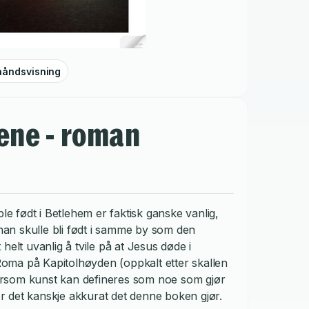
håndsvisning
gene - roman
ble født i Betlehem er faktisk ganske vanlig,
 han skulle bli født i samme by som den
helt uvanlig å tvile på at Jesus døde i
 Roma på Kapitolhøyden (oppkalt etter skallen
 dersom kunst kan defineres som noe som gjør
 er det kanskje akkurat det denne boken gjør.