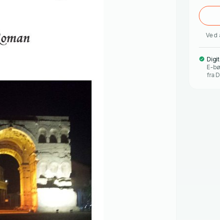
Ved 
Digi
E-bø
fra D