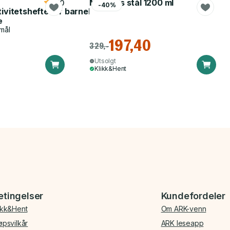
Matboks stål 1200 ml
5.0
-40%
tivitetshefte for barnehagen
e
mål
197,40
329,-
Utsolgt
Klikk&Hent
etingelser
Kundefordeler
ikk&Hent
Om ARK-venn
øpsvilkår
ARK leseapp