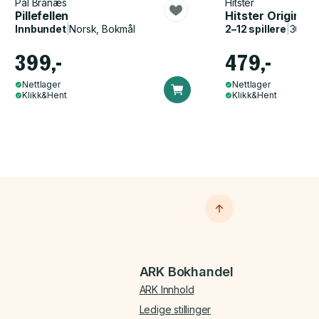
Pål Branæs
Hitster
Pillefellen
Hitster Original
Innbundet
|
Norsk, Bokmål
2–12 spillere
|
30–60
399,-
479,-
Nettlager
Nettlager
Klikk&Hent
Klikk&Hent
ARK Bokhandel
ARK Innhold
Ledige stillinger