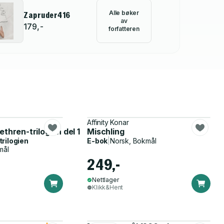
Alle bøker
Zapruder416
av
179,-
forfatteren
Affinity Konar
ethren-trilogien del 1
Mischling
trilogien
E-bok
|
Norsk, Bokmål
mål
249,-
Nettlager
Klikk&Hent