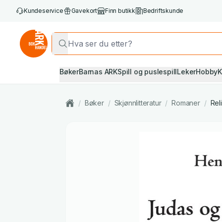
Kundeservice
Gavekort
Finn butikk
Bedriftskunde
Bøker
Barnas ARK
Spill og puslespill
Leker
Hobby
K
/
Bøker
/
Skjønnlitteratur
/
Romaner
/
Reli