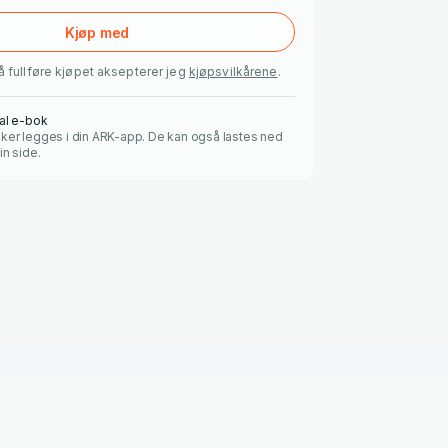
Kjøp med
å fullføre kjøpet aksepterer jeg
kjøpsvilkårene
.
tal e-bok
ker legges i din ARK-app. De kan også lastes ned
in side.