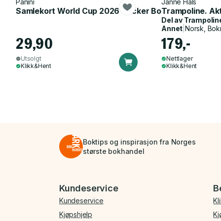
Panini
Janne Hals
Samlekort World Cup 2026 Sticker Booster
Trampoline. Ak
Del av
Trampolin
Annet
|
Norsk, Bok
29,90
179,-
Utsolgt
Nettlager
Klikk&Hent
Klikk&Hent
Boktips og inspirasjon fra Norges
største bokhandel
Bunnmeny
Kundeservice
B
Kundeservice
Kl
Kjøpshjelp
Kj