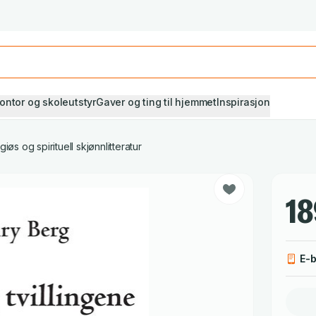
Studiestart! Alle* pensumbøker -20%
Se utvalget her
ontor og skoleutstyr
Gaver og ting til hjemmet
Inspirasjon
giøs og spirituell skjønnlitteratur
18
E-