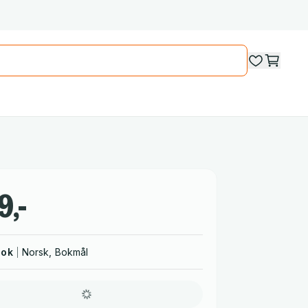
9,-
bok
Norsk, Bokmål