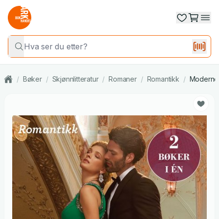
/
Bøker
/
Skjønnlitteratur
/
Romaner
/
Romantikk
/
Moderne 