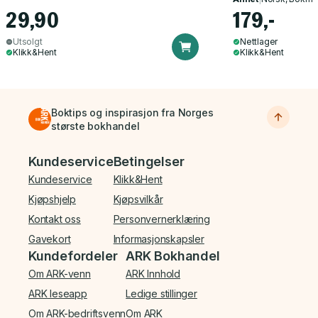
29,90
179,-
Utsolgt
Nettlager
Klikk&Hent
Klikk&Hent
Boktips og inspirasjon fra Norges
største bokhandel
Bunnmeny
Kundeservice
Betingelser
Kundeservice
Klikk&Hent
Kjøpshjelp
Kjøpsvilkår
Kontakt oss
Personvernerklæring
Gavekort
Informasjonskapsler
Kundefordeler
ARK Bokhandel
Om ARK-venn
ARK Innhold
ARK leseapp
Ledige stillinger
Om ARK-bedriftsvenn
Om ARK