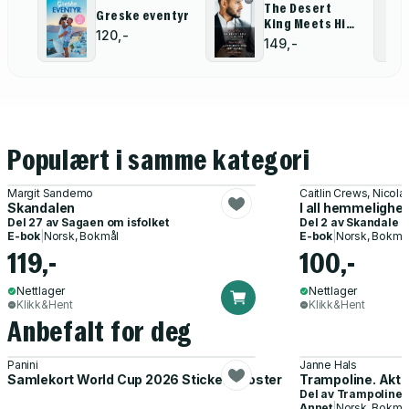
The Desert
Greske eventyr
King Meets His
120,-
Match / The
149,-
Powerful Boss
She Craves
Populært i samme kategori
Margit Sandemo
Caitlin Crews, Nicola
Skandalen
I all hemmelighet 
Del 27 av
Sagaen om isfolket
Del 2 av
Skandale i
E-bok
|
Norsk, Bokmål
E-bok
|
Norsk, Bokmå
119,-
100,-
Nettlager
Nettlager
Klikk&Hent
Klikk&Hent
Anbefalt for deg
Panini
Janne Hals
Samlekort World Cup 2026 Sticker Booster
Trampoline. Akti
Del av
Trampoline
Annet
|
Norsk, Bokmå