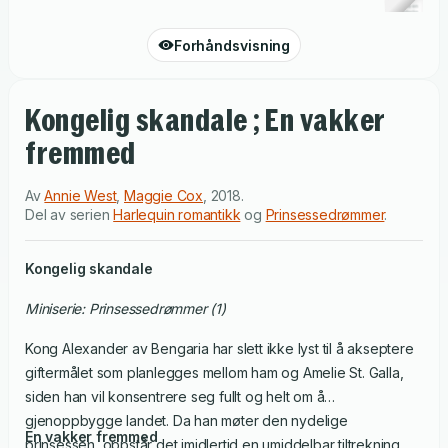
Forhåndsvisning
Kongelig skandale ; En vakker
fremmed
Av
Annie West
,
Maggie Cox
,
2018
.
Del av serien
Harlequin romantikk
og
Prinsessedrømmer
.
Kongelig skandale
Miniserie: Prinsessedrømmer (1)
Kong Alexander av Bengaria har slett ikke lyst til å akseptere
giftermålet som planlegges mellom ham og Amelie St. Galla,
siden han vil konsentrere seg fullt og helt om å
gjenoppbygge landet. Da han møter den nydelige
En vakker fremmed
prinsessen, oppstår det imidlertid en umiddelbar tiltrekning