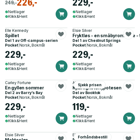
226,-
229,-
249,-
Nettlager
Nettlager
Klikk&Hent
Klikk&Hent
Elle Kennedy
Elsie Silver
Spillet
Fryktløs - en småbyromanse - fr
Del 1 av
Off-campus-serien
Del 1 av
Chestnut Springs
Pocket
|
Norsk, Bokmål
Pocket
|
Norsk, Bokmål
229,-
229,-
Nettlager
Nettlager
Klikk&Hent
Klikk&Hent
Carley Fortune
Ali Hazelwood
Sjekk prisen
En gyllen sommer
Kjærlighetshypotesen
Del 2 av
Barry’s Bay
Del av
Booktok
Pocket
|
Norsk, Bokmål
Pocket
|
Norsk, Bokmål
229,-
119,-
Nettlager
Nettlager
Klikk&Hent
Klikk&Hent
Elsie Silver
Elle Kennedy
Forhåndsbestill
Maktesløs
Bruddet