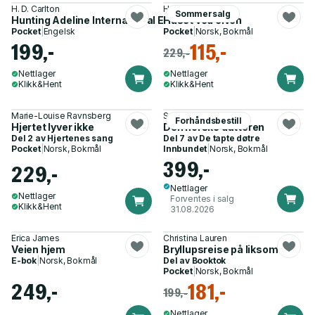
H. D. Carlton
Hannah Richell
Sommersalg
Hunting Adeline International Edition
Huset ved elven
Pocket
|
Engelsk
Pocket
|
Norsk, Bokmål
199,-
115,-
229,-
Nettlager
Nettlager
Klikk&Hent
Klikk&Hent
Marie-Louise Ravnsberg
Soraya Lane
Forhåndsbestill
Hjertet lyver ikke
Den norske datteren
Del 2 av
Hjertenes sang
Del 7 av
De tapte døtre
Pocket
|
Norsk, Bokmål
Innbundet
|
Norsk, Bokmål
399,-
229,-
Nettlager
Nettlager
Forventes i salg
Klikk&Hent
31.08.2026
Erica James
Christina Lauren
Veien hjem
Bryllupsreise på liksom
E-bok
|
Norsk, Bokmål
Del av
Booktok
Pocket
|
Norsk, Bokmål
249,-
181,-
199,-
Nettlager