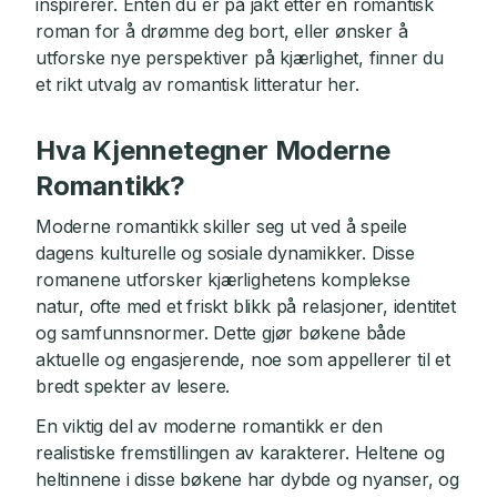
inspirerer. Enten du er på jakt etter en romantisk
roman for å drømme deg bort, eller ønsker å
utforske nye perspektiver på kjærlighet, finner du
et rikt utvalg av romantisk litteratur her.
Hva Kjennetegner Moderne
Romantikk?
Moderne romantikk skiller seg ut ved å speile
dagens kulturelle og sosiale dynamikker. Disse
romanene utforsker kjærlighetens komplekse
natur, ofte med et friskt blikk på relasjoner, identitet
og samfunnsnormer. Dette gjør bøkene både
aktuelle og engasjerende, noe som appellerer til et
bredt spekter av lesere.
En viktig del av moderne romantikk er den
realistiske fremstillingen av karakterer. Heltene og
heltinnene i disse bøkene har dybde og nyanser, og