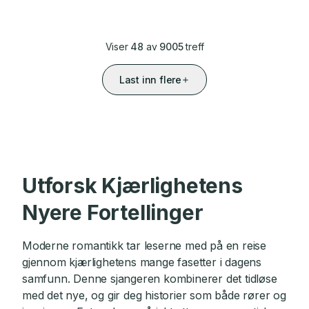
Viser
48
av
9005
treff
Last inn flere
Utforsk Kjærlighetens
Nyere Fortellinger
Moderne romantikk tar leserne med på en reise
gjennom kjærlighetens mange fasetter i dagens
samfunn. Denne sjangeren kombinerer det tidløse
med det nye, og gir deg historier som både rører og