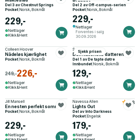
Del 3 av
Chestnut Springs
Del 2 av
Off-campus-serien
Pocket
|
Norsk, Bokmål
Pocket
|
Norsk, Bokmål
229,-
229,-
Nettlager
Nettlager
Forventes i salg
Klikk&Hent
30.09.2026
Colleen Hoover
Soraya Lane
Sjekk prisen
Nådeløs kjærlighet
Den italienske datteren
Pocket
|
Norsk, Bokmål
Del 1 av
De tapte døtre
Innbundet
|
Norsk, Bokmål
226,-
129,-
249,-
Nettlager
Nettlager
Klikk&Hent
Klikk&Hent
Jill Mansell
Navessa Allen
4.8
En nesten perfekt sommer
Lights Out
Pocket
|
Norsk, Bokmål
Del av
Into Darkness
Pocket
|
Engelsk
229,-
179,-
Nettlager
Nettlager
Klikk&Hent
Klikk&Hent