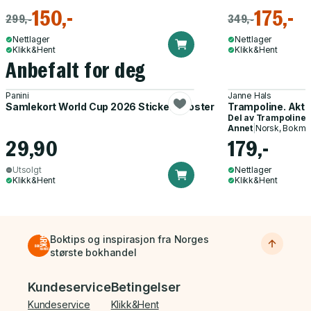
150,-
175,-
299,-
349,-
Nettlager
Nettlager
Klikk&Hent
Klikk&Hent
Anbefalt for deg
Panini
Janne Hals
Samlekort World Cup 2026 Sticker Booster
Trampoline. Akti
Del av
Trampoline
Annet
|
Norsk, Bokmå
29,90
179,-
Utsolgt
Nettlager
Klikk&Hent
Klikk&Hent
Boktips og inspirasjon fra Norges
største bokhandel
Bunnmeny
Kundeservice
Betingelser
Kundeservice
Klikk&Hent