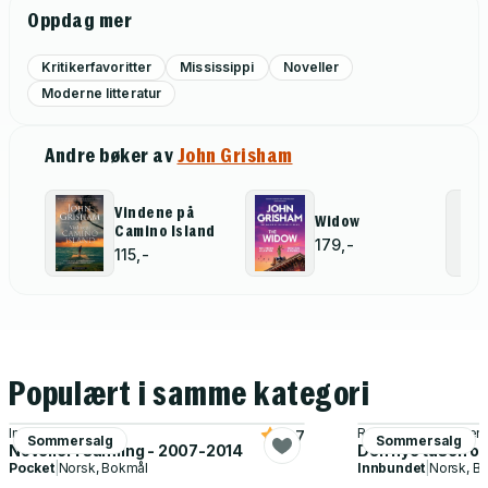
Oppdag mer
Kritikerfavoritter
Mississippi
Noveller
Moderne litteratur
Andre bøker av
John Grisham
Vindene på
Widow
Camino Island
179,-
115,-
Populært i samme kategori
Ingvild H. Rishøi
Robert Louis Steven
4.7
Sommersalg
Sommersalg
Noveller i samling - 2007-2014
Den nye tusen og
Pocket
|
Norsk, Bokmål
Innbundet
|
Norsk, B