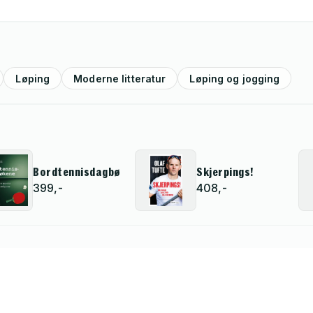
Løping
Moderne litteratur
Løping og jogging
Bordtennisdagbøkene
Skjerpings!
399,-
408,-