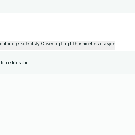
Studiestart! Alle* pensumbøker -20%
Se utvalget her
ontor og skoleutstyr
Gaver og ting til hjemmet
Inspirasjon
erne litteratur