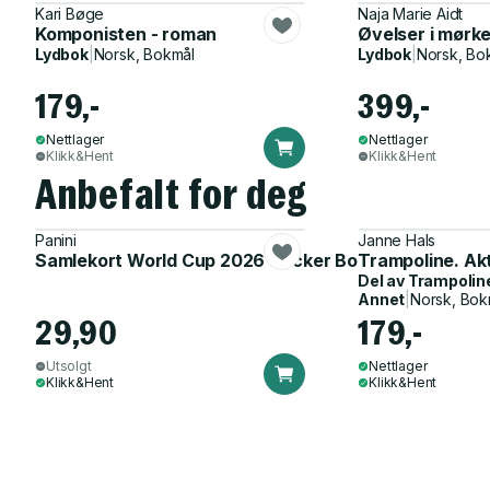
Kari Bøge
Naja Marie Aidt
Komponisten - roman
Øvelser i mørke
Lydbok
|
Norsk, Bokmål
Lydbok
|
Norsk, Bo
179,-
399,-
Nettlager
Nettlager
Klikk&Hent
Klikk&Hent
Anbefalt for deg
Panini
Janne Hals
Samlekort World Cup 2026 Sticker Booster
Trampoline. Ak
Del av
Trampolin
Annet
|
Norsk, Bok
29,90
179,-
Utsolgt
Nettlager
Klikk&Hent
Klikk&Hent