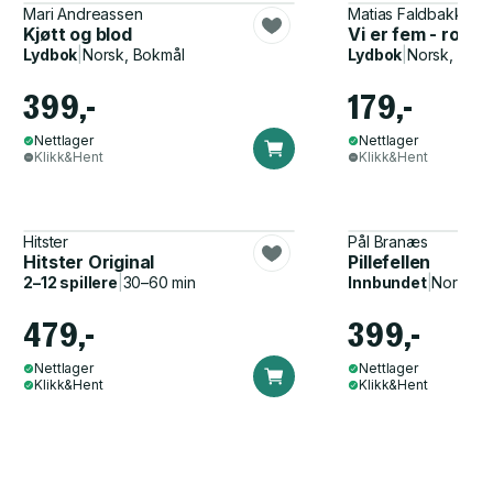
Mari Andreassen
Matias Faldbakken
Kjøtt og blod
Vi er fem - roma
Lydbok
|
Norsk, Bokmål
Lydbok
|
Norsk, Bok
399,-
179,-
Nettlager
Nettlager
Klikk&Hent
Klikk&Hent
Hitster
Pål Branæs
Hitster Original
Pillefellen
2–12 spillere
|
30–60 min
Innbundet
|
Norsk, 
479,-
399,-
Nettlager
Nettlager
Klikk&Hent
Klikk&Hent