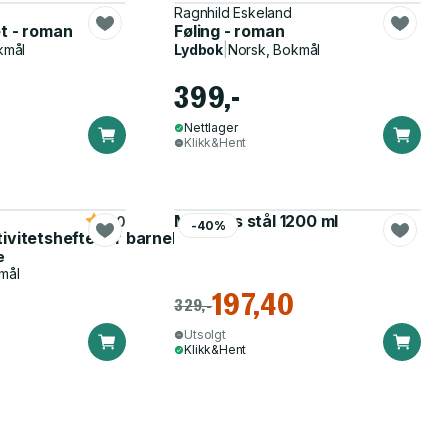
Ragnhild Eskeland
t - roman
Føling - roman
kmål
Lydbok
|
Norsk, Bokmål
399,-
Nettlager
Klikk&Hent
Matboks stål 1200 ml
5.0
-40%
tivitetshefte for barnehagen
e
mål
197,40
329,-
Utsolgt
Klikk&Hent