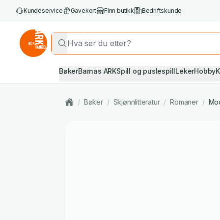
Kundeservice
Gavekort
Finn butikk
Bedriftskunde
Bøker
Barnas ARK
Spill og puslespill
Leker
Hobby
K
/
Bøker
/
Skjønnlitteratur
/
Romaner
/
Mod