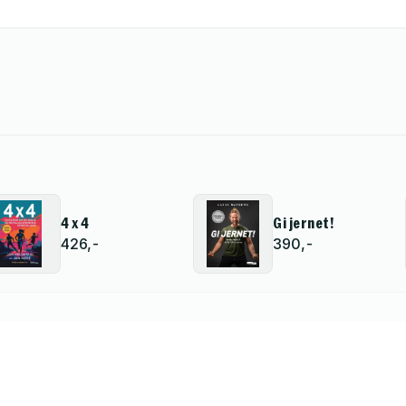
4 x 4
Gi jernet!
426,-
390,-