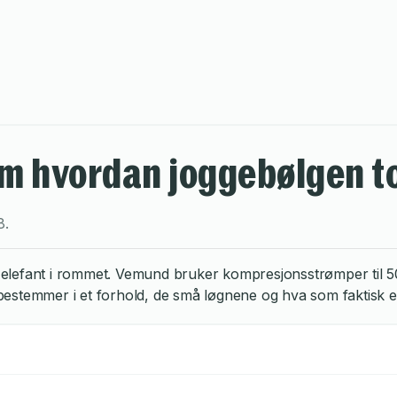
om hvordan joggebølgen t
8
.
efant i rommet. Vemund bruker kompresjonsstrømper til 500 kro
estemmer i et forhold, de små løgnene og hva som faktisk er