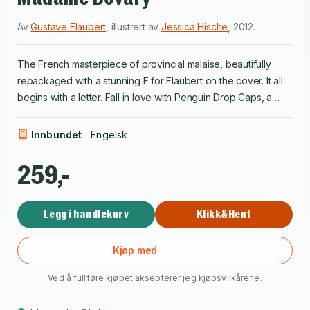
Av
Gustave Flaubert
,
illustrert av
Jessica Hische
,
2012
.
The French masterpiece of provincial malaise, beautifully
repackaged with a stunning F for Flaubert on the cover. It all
begins with a letter. Fall in love with Penguin Drop Caps, a
new series of twenty-six collectible and hardcover editions,
each with a type cover showcasing a gorgeously illustrated
Innbundet
Engelsk
letter of the alphabet for each author's surname. F is for
Flaubert. Emma Bovary is the original desperate housewife.
259,-
Beautiful but bored, she is married to the provincial doctor
Charles Bovary yet harbours dreams of an elegant and
Legg i handlekurv
Klikk&Hent
passionate life.
Kjøp med
Ved å fullføre kjøpet aksepterer jeg
kjøpsvilkårene
.