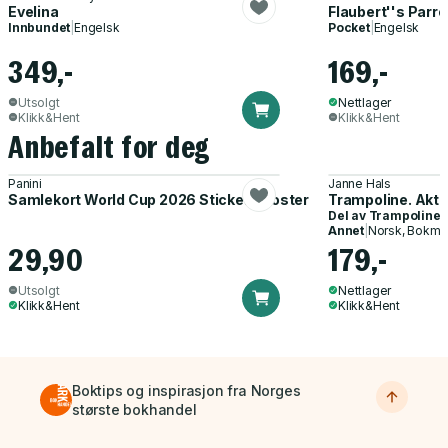
Evelina
Flaubert''s Parro
Innbundet
|
Engelsk
Pocket
|
Engelsk
349,-
169,-
Utsolgt
Nettlager
Klikk&Hent
Klikk&Hent
Anbefalt for deg
Panini
Janne Hals
Samlekort World Cup 2026 Sticker Booster
Trampoline. Akti
Del av
Trampoline
Annet
|
Norsk, Bokmå
29,90
179,-
Utsolgt
Nettlager
Klikk&Hent
Klikk&Hent
Boktips og inspirasjon fra Norges
største bokhandel