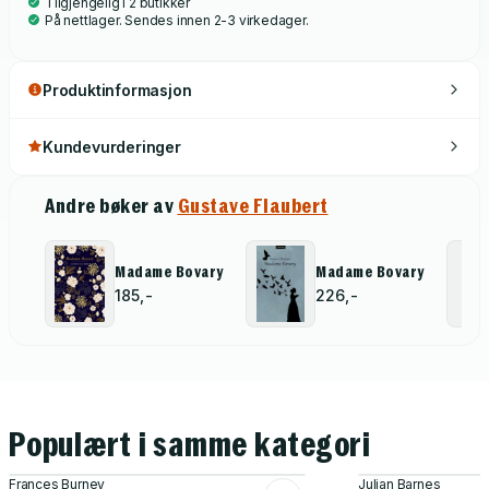
Tilgjengelig i 2 butikker
På nettlager. Sendes innen 2-3 virkedager.
Produktinformasjon
Kundevurderinger
Andre bøker av
Gustave Flaubert
Madame Bovary
Madame Bovary
185,-
226,-
Populært i samme kategori
Frances Burney
Julian Barnes