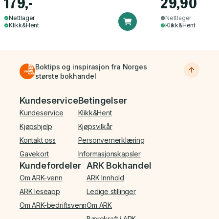
179,-
29,90
Nettlager
Nettlager
Klikk&Hent
Klikk&Hent
Boktips og inspirasjon fra Norges
største bokhandel
Bunnmeny
Kundeservice
Betingelser
Kundeservice
Klikk&Hent
Kjøpshjelp
Kjøpsvilkår
Kontakt oss
Personvernerklæring
Gavekort
Informasjonskapsler
Kundefordeler
ARK Bokhandel
Om ARK-venn
ARK Innhold
ARK leseapp
Ledige stillinger
Om ARK-bedriftsvenn
Om ARK
Bærekraft i ARK