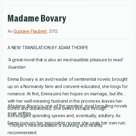
Madame Bovary
Av
Gustave Flaubert
,
2012
.
A NEW TRANSLATION BY ADAM THORPE
‘A great novel that is also an inexhaustible pleasure to read'
Guardian
Emma Bovary is an avid reader of sentimental novels; brought
up on a Normandy farm and convent-educated, she longs for
romance. At first, Emma pins her hopes on marriage, but life
with her well-meaning husband in the provinces leaves her
Madame Bovary
is one of the greatest, most beguiling novels
bored and dissatisfied. She seeks escape through
ever written.
extravagant spending sprees and, eventually, adultery. As
Emma pursues her impossible reverie she seals her own ruin.
‘Thorpe's new translation is stunning and heartily
recommended