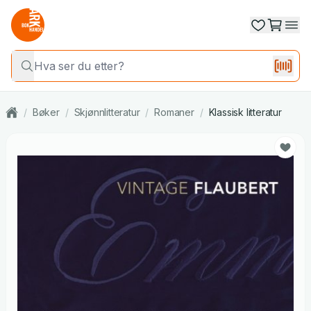
/
Bøker
/
Skjønnlitteratur
/
Romaner
/
Klassisk litteratur