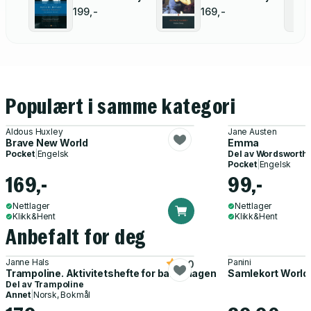
199,-
169,-
Populært i samme kategori
Aldous Huxley
Jane Austen
Brave New World
Emma
Pocket
|
Engelsk
Del av
Wordsworth 
Pocket
|
Engelsk
169,-
99,-
Nettlager
Nettlager
Klikk&Hent
Klikk&Hent
Anbefalt for deg
Janne Hals
Panini
5.0
Trampoline. Aktivitetshefte for barnehagen
Samlekort World
Del av
Trampoline
Annet
|
Norsk, Bokmål