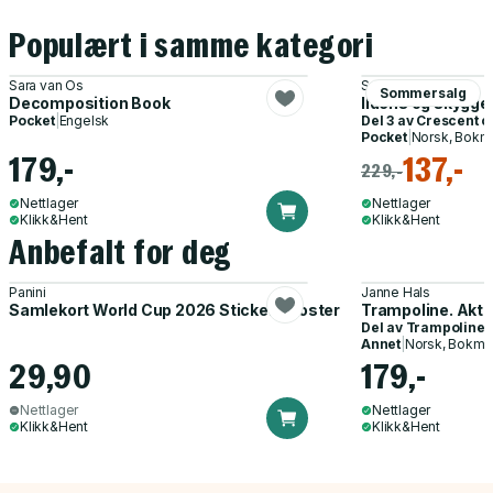
Populært i samme kategori
Sara van Os
Sarah J. Maas
Sommersalg
Decomposition Book
Ildens og skygge
Pocket
|
Engelsk
Del 3 av
Crescent ci
Pocket
|
Norsk, Bokm
179,-
137,-
229,-
Nettlager
Nettlager
Klikk&Hent
Klikk&Hent
Anbefalt for deg
Panini
Janne Hals
Samlekort World Cup 2026 Sticker Booster
Trampoline. Akti
Del av
Trampoline
Annet
|
Norsk, Bokmå
29,90
179,-
Nettlager
Nettlager
Klikk&Hent
Klikk&Hent