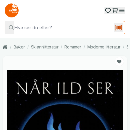
/
Bøker
/
Skjønnlitteratur
/
Romaner
/
Moderne litteratur
/
S