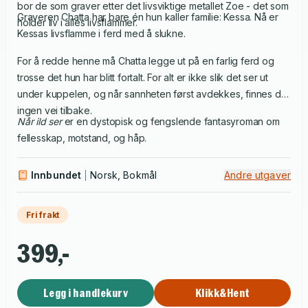
bor de som graver etter det livsviktige metallet Zoe - det som
Graveren Chatta har bare én hun kaller familie: Kessa. Nå er
holder liv i alles livsflammer.
Kessas livsflamme i ferd med å slukne.
For å redde henne må Chatta legge ut på en farlig ferd og
trosse det hun har blitt fortalt. For alt er ikke slik det ser ut
under kuppelen, og når sannheten først avdekkes, finnes det
ingen vei tilbake.
Når ild ser
er en dystopisk og fengslende fantasyroman om
fellesskap, motstand, og håp.
Innbundet
Norsk, Bokmål
Andre utgaver
Fri frakt
399,-
Legg i handlekurv
Klikk&Hent