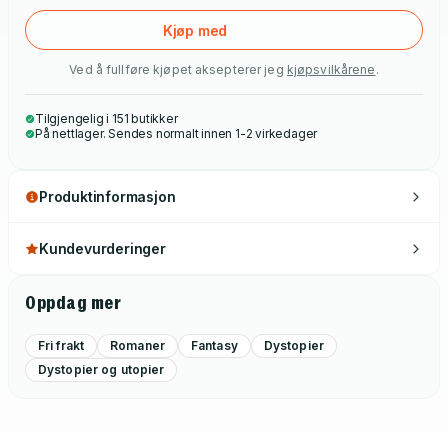
Kjøp med
Ved å fullføre kjøpet aksepterer jeg
kjøpsvilkårene
.
Tilgjengelig i 151 butikker
På nettlager. Sendes normalt innen 1-2 virkedager
Produktinformasjon
Kundevurderinger
Oppdag mer
Fri frakt
Romaner
Fantasy
Dystopier
Dystopier og utopier