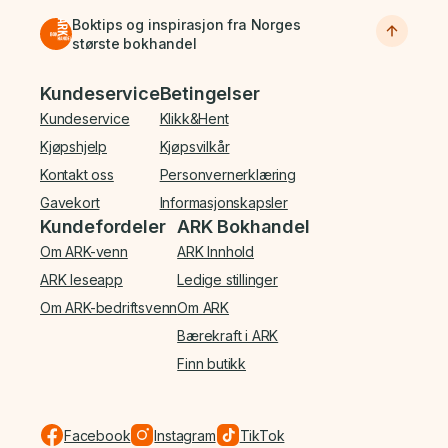
Boktips og inspirasjon fra Norges
største bokhandel
Bunnmeny
Kundeservice
Betingelser
Kundeservice
Klikk&Hent
Kjøpshjelp
Kjøpsvilkår
Kontakt oss
Personvernerklæring
Gavekort
Informasjonskapsler
Kundefordeler
ARK Bokhandel
Om ARK-venn
ARK Innhold
ARK leseapp
Ledige stillinger
Om ARK-bedriftsvenn
Om ARK
Bærekraft i ARK
Finn butikk
Facebook
Instagram
TikTok