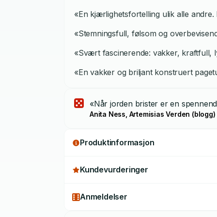
«En kjærlighetsfortelling ulik alle andr
«Stemningsfull, følsom og overbevisende 
«Svært fascinerende: vakker, kraftfull, 
«En vakker og briljant konstruert pagetur
«Når jorden brister er en spennend
Anita Ness, Artemisias Verden (blogg)
Produktinformasjon
Kundevurderinger
Anmeldelser