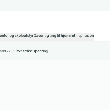
Studiestart! Alle* pensumbøker -20%
Se utvalget her
ontor og skoleutstyr
Gaver og ting til hjemmet
Inspirasjon
antikk
/
Romantikk: spenning