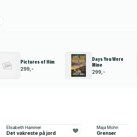
Days You Were
Pictures of Him
Mine
299,-
299,-
Elisabeth Hammer
Maja Mohn
Det vakreste på jord
Grenser