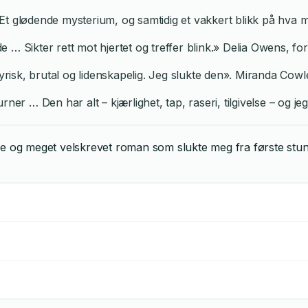
e. Et glødende mysterium, og samtidig et vakkert blikk på hva 
… Sikter rett mot hjertet og treffer blink.» Delia Owens, fo
lyrisk, brutal og lidenskapelig. Jeg slukte den». Miranda Cowl
ner … Den har alt – kjærlighet, tap, raseri, tilgivelse – og je
e og meget velskrevet roman som slukte meg fra første stun