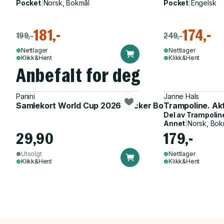
Pocket
|
Norsk, Bokmål
Pocket
|
Engelsk
181,-
174,-
199,-
249,-
Nettlager
Nettlager
Klikk&Hent
Klikk&Hent
Anbefalt for deg
Panini
Janne Hals
Samlekort World Cup 2026 Sticker Booster
Trampoline. Ak
Del av
Trampolin
Annet
|
Norsk, Bok
29,90
179,-
Utsolgt
Nettlager
Klikk&Hent
Klikk&Hent