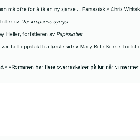
man må ofre for å få en ny sjanse ... Fantastisk.» Chris Whita
rfatter av
Der krepsene synger
ey Heller, forfatteren av
Papirslottet
g var helt oppslukt fra første side.» Mary Beth Keane, forfatt
d.» «Romanen har flere overraskelser på lur når vi nærmer 