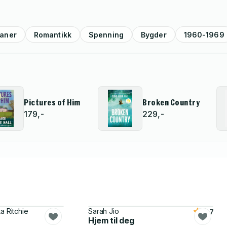
aner
Romantikk
Spenning
Bygder
1960-1969
Pictures of Him
Broken Country
179,-
229,-
ta Ritchie
Sarah Jio
3.7
Hjem til deg