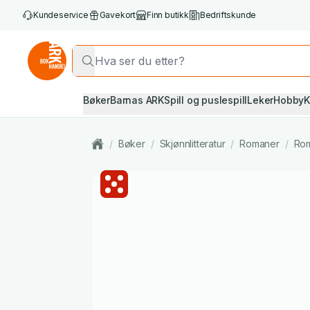
Kundeservice
Gavekort
Finn butikk
Bedriftskunde
Bøker
Barnas ARK
Spill og puslespill
Leker
Hobby
K
/
Bøker
/
Skjønnlitteratur
/
Romaner
/
Rom