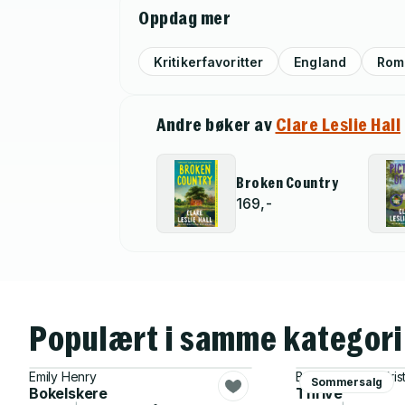
Oppdag mer
Kritikerfavoritter
England
Rom
Andre bøker av
Clare Leslie Hall
Broken Country
169,-
Populært i samme kategori
Emily Henry
Becca Ritchie, Kris
Sommersalg
Bokelskere
Thrive