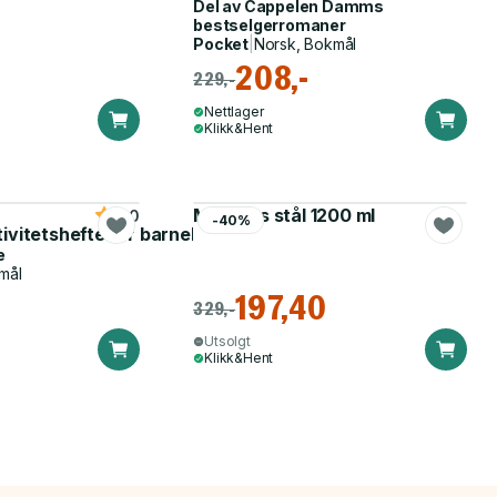
Del av
Cappelen Damms
bestselgerromaner
Pocket
|
Norsk, Bokmål
208,-
229,-
Nettlager
Klikk&Hent
Matboks stål 1200 ml
5.0
-40%
tivitetshefte for barnehagen
e
mål
197,40
329,-
Utsolgt
Klikk&Hent