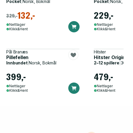
Pocket
|
Norsk, Bokmål
Pocket
|
Norsk, Bok
132,-
229,-
329,-
Nettlager
Nettlager
Klikk&Hent
Klikk&Hent
Pål Branæs
Hitster
Pillefellen
Hitster Original
Innbundet
|
Norsk, Bokmål
2–12 spillere
|
30–60
399,-
479,-
Nettlager
Nettlager
Klikk&Hent
Klikk&Hent