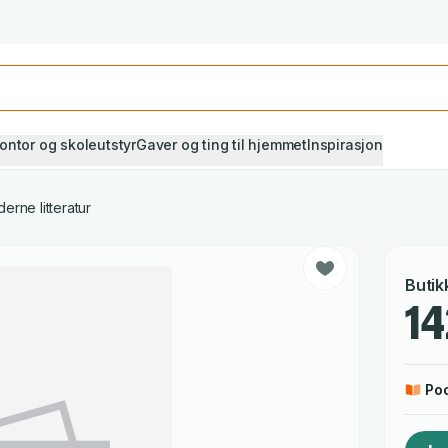
Studiestart! Alle* pensumbøker -20%
Se utvalget her
ontor og skoleutstyr
Gaver og ting til hjemmet
Inspirasjon
erne litteratur
Butik
14
Po