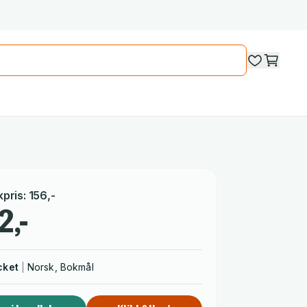
kpris
:
156
,-
2,-
cket
Norsk, Bokmål