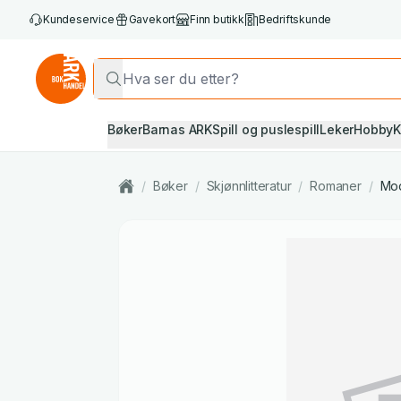
Kundeservice
Gavekort
Finn butikk
Bedriftskunde
Bøker
Barnas ARK
Spill og puslespill
Leker
Hobby
K
/
Bøker
/
Skjønnlitteratur
/
Romaner
/
Mod