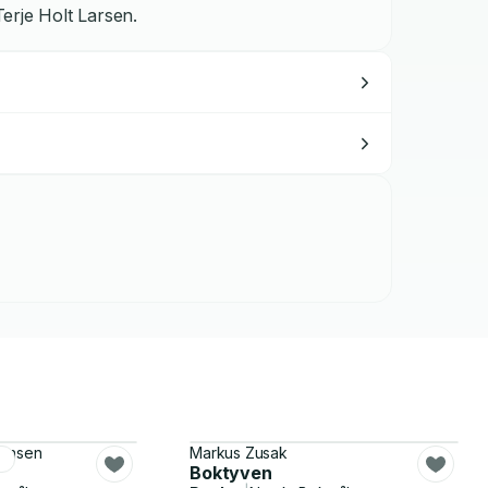
erje Holt Larsen.
tensen
Markus Zusak
r
Boktyven