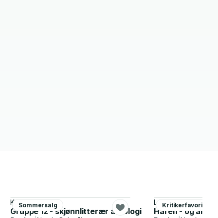
Karin Nygård
Lars Saabye Christ
Sommersalg
Kritikerfavoritter
Gruppe 12 - skjønnlitterær antologi
Haren - og andre