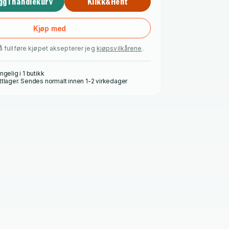
gg i handlekurv
Klikk&Hent
Kjøp med
å fullføre kjøpet aksepterer jeg
kjøpsvilkårene
.
ngelig i 1 butikk
ttlager. Sendes normalt innen 1-2 virkedager