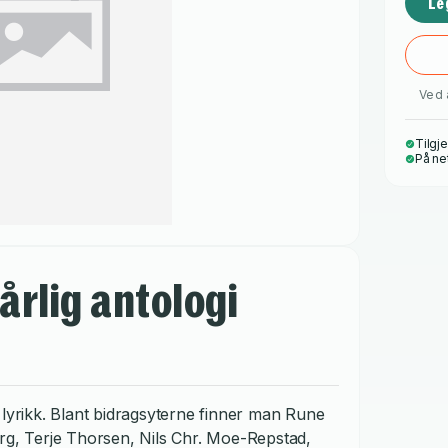
Le
Ved 
Tilgje
På ne
 årlig antologi
 lyrikk. Blant bidragsyterne finner man Rune
erg, Terje Thorsen, Nils Chr. Moe-Repstad,