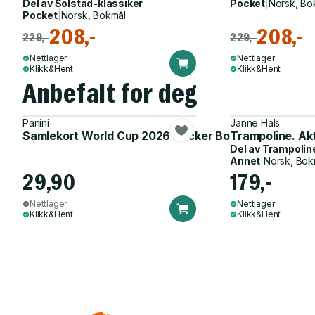
Del av
Solstad-klassiker
Pocket
|
Norsk, Bo
Pocket
|
Norsk, Bokmål
208,-
208,-
229,-
229,-
Nettlager
Nettlager
Klikk&Hent
Klikk&Hent
Anbefalt for deg
Panini
Janne Hals
Samlekort World Cup 2026 Sticker Booster
Trampoline. Ak
Del av
Trampolin
Annet
|
Norsk, Bok
29,90
179,-
Nettlager
Nettlager
Klikk&Hent
Klikk&Hent