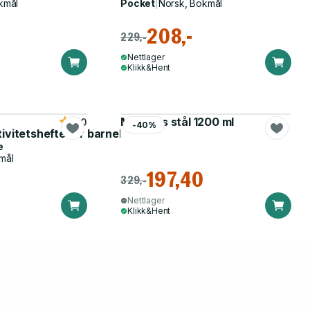
kmål
Pocket
|
Norsk, Bokmål
208,-
229,-
Nettlager
Klikk&Hent
Matboks stål 1200 ml
5.0
-40%
tivitetshefte for barnehagen
e
mål
197,40
329,-
Nettlager
Klikk&Hent