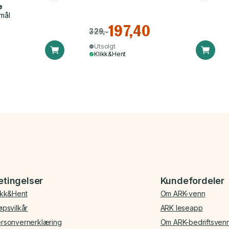
e
mål
197,40
329,-
Utsolgt
Klikk&Hent
etingelser
Kundefordeler
ikk&Hent
Om ARK-venn
øpsvilkår
ARK leseapp
rsonvernerklæring
Om ARK-bedriftsven