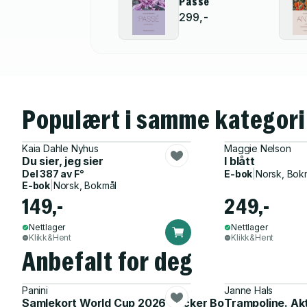
Passé
299,-
Populært i samme kategori
Kaia Dahle Nyhus
Maggie Nelson
Du sier, jeg sier
I blått
Del 387 av
F°
E-bok
|
Norsk, Bok
E-bok
|
Norsk, Bokmål
149,-
249,-
Nettlager
Nettlager
Klikk&Hent
Klikk&Hent
Anbefalt for deg
Panini
Janne Hals
Samlekort World Cup 2026 Sticker Booster
Trampoline. Ak