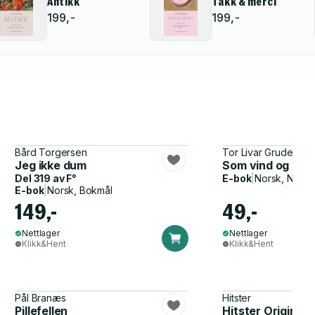
Antikk
Takk & merci
199,-
199,-
Bård Torgersen
Tor Livar Grude
Jeg ikke dum
Som vind og bølg
Del 319 av
F°
E-bok
|
Norsk, Nynor
E-bok
|
Norsk, Bokmål
149,-
49,-
Nettlager
Nettlager
Klikk&Hent
Klikk&Hent
Pål Branæs
Hitster
Pillefellen
Hitster Original