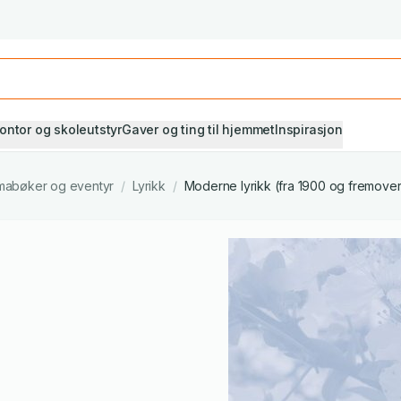
Studiestart! Alle* pensumbøker -20%
Se utvalget her
ontor og skoleutstyr
Gaver og ting til hjemmet
Inspirasjon
ramabøker og eventyr
/
Lyrikk
/
Moderne lyrikk (fra 1900 og fremover