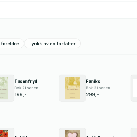
 foreldre
Lyrikk av en forfatter
Tusenfryd
Føniks
Bok 2 i serien
Bok 3 i serien
199,-
299,-