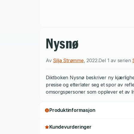
Nysnø
Av
Silja Strømme
,
2022
.
Del 1 av serien
Diktboken Nysnø beskriver ny kjærlighet
presise og etterlater seg et spor av ref
omsorgspersoner som opplever et av livet
Produktinformasjon
Kundevurderinger