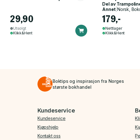
Del av
Trampolin
Annet
|
Norsk, Bok
29,90
179,-
Utsolgt
Nettlager
Klikk&Hent
Klikk&Hent
Boktips og inspirasjon fra Norges
største bokhandel
Bunnmeny
Kundeservice
B
Kundeservice
Kl
Kjøpshjelp
Kj
Kontakt oss
Pe