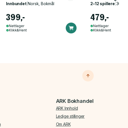
Innbundet
|
Norsk, Bokmål
2–12 spillere
|
30–60
399,-
479,-
Nettlager
Nettlager
Klikk&Hent
Klikk&Hent
ARK Bokhandel
ARK Innhold
Ledige stillinger
n
Om ARK