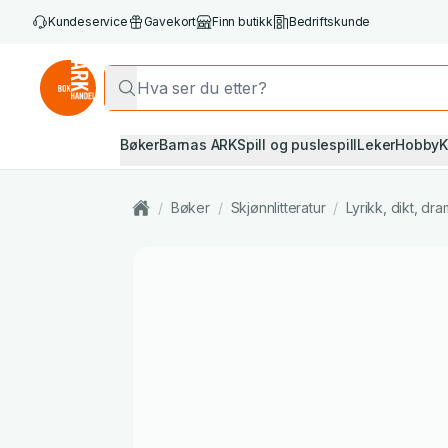
Kundeservice
Gavekort
Finn butikk
Bedriftskunde
Bøker
Barnas ARK
Spill og puslespill
Leker
Hobby
K
/
Bøker
/
Skjønnlitteratur
/
Lyrikk, dikt, d