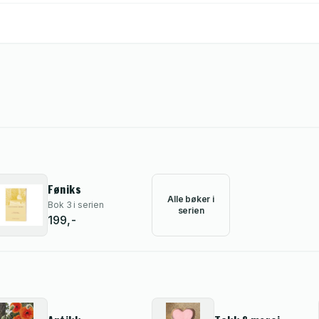
Føniks
Alle bøker i
Bok 3 i serien
serien
199,-