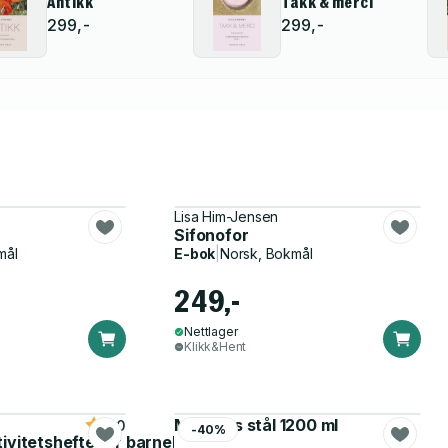
Antikk
Takk & merci
299,-
299,-
Lisa Him-Jensen
Sifonofor
mål
E-bok
|
Norsk, Bokmål
249,-
Nettlager
Klikk&Hent
Matboks stål 1200 ml
5.0
-40%
tivitetshefte for barnehagen