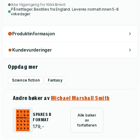
Ikke tilgjengelig for Klikk&Hent
Head Explodes, ONLY FORWARD is a novel you'll never
På nettlager. Bestilles fra England. Leveres normalt innen 5-8
forget.
virkedager
Produktinformasjon
Kundevurderinger
Oppdag mer
Science fiction
Fantasy
Andre bøker av
Michael Marshall Smith
SPARES B
Alle bøker
FORMAT
av
forfatteren
179,-