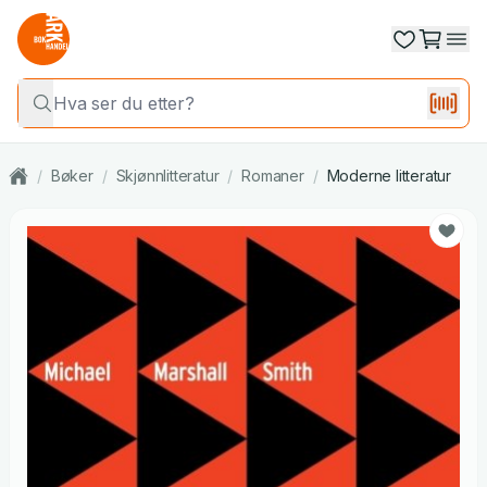
/
Bøker
/
Skjønnlitteratur
/
Romaner
/
Moderne litteratur