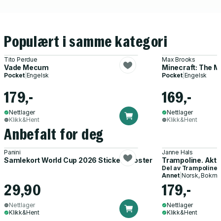
Populært i samme kategori
Tito Perdue
Max Brooks
Vade Mecum
Minecraft: The M
Pocket
|
Engelsk
Pocket
|
Engelsk
179,-
169,-
Nettlager
Nettlager
Klikk&Hent
Klikk&Hent
Anbefalt for deg
Panini
Janne Hals
Samlekort World Cup 2026 Sticker Booster
Trampoline. Akti
Del av
Trampoline
Annet
|
Norsk, Bokmå
29,90
179,-
Nettlager
Nettlager
Klikk&Hent
Klikk&Hent