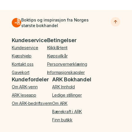
Boktips og inspirasjon fra Norges
største bokhandel
Bunnmeny
Kundeservice
Betingelser
Kundeservice
Klikk&Hent
Kjøpshjelp
Kjøpsvilkår
Kontakt oss
Personvernerklæring
Gavekort
Informasjonskapsler
Kundefordeler
ARK Bokhandel
Om ARK-venn
ARK Innhold
ARK leseapp
Ledige stillinger
Om ARK-bedriftsvenn
Om ARK
Bærekraft i ARK
Finn butikk