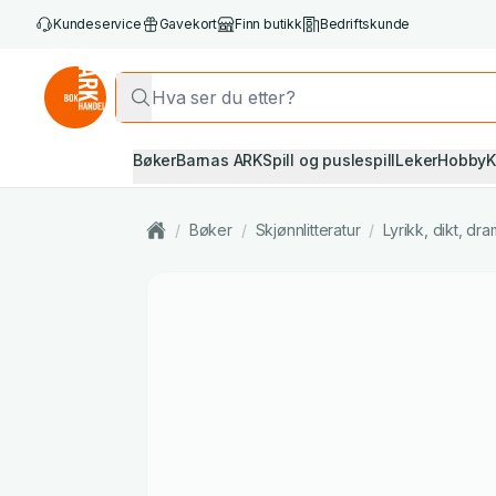
Kundeservice
Gavekort
Finn butikk
Bedriftskunde
Bøker
Barnas ARK
Spill og puslespill
Leker
Hobby
K
/
Bøker
/
Skjønnlitteratur
/
Lyrikk, dikt, d