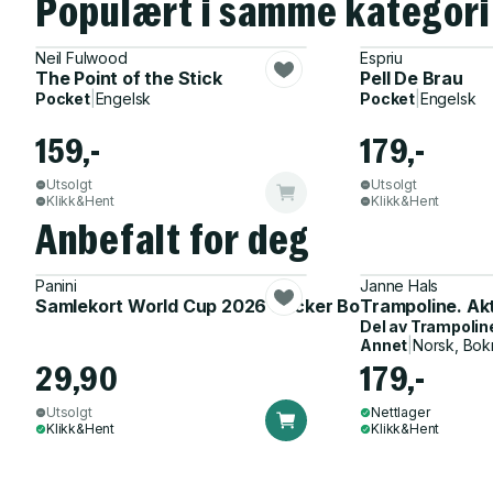
Populært i samme kategori
Neil Fulwood
Espriu
The Point of the Stick
Pell De Brau
Pocket
|
Engelsk
Pocket
|
Engelsk
159,-
179,-
Utsolgt
Utsolgt
Klikk&Hent
Klikk&Hent
Anbefalt for deg
Panini
Janne Hals
Samlekort World Cup 2026 Sticker Booster
Trampoline. Ak
Del av
Trampolin
Annet
|
Norsk, Bok
29,90
179,-
Utsolgt
Nettlager
Klikk&Hent
Klikk&Hent