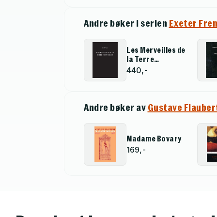
Andre bøker i serien
Exeter Fre
Les Merveilles de
la Terre
d''Outremer
440,-
Andre bøker av
Gustave Flauber
Madame Bovary
169,-