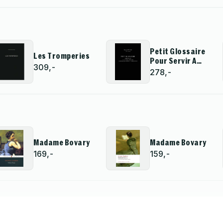
Petit Glossaire
Les Tromperies
Pour Servir A
309,-
L''Intelligence
278,-
Des Auteurs
Decadents Et
Symbolistes
Madame Bovary
Madame Bovary
169,-
159,-