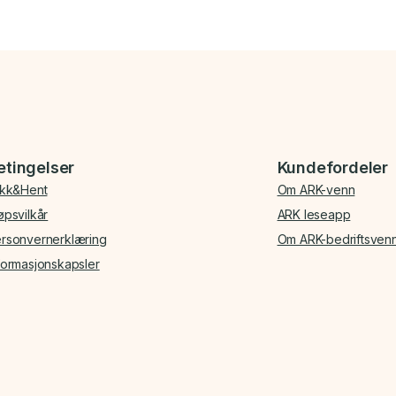
etingelser
Kundefordeler
ikk&Hent
Om ARK-venn
øpsvilkår
ARK leseapp
rsonvernerklæring
Om ARK-bedriftsven
formasjonskapsler