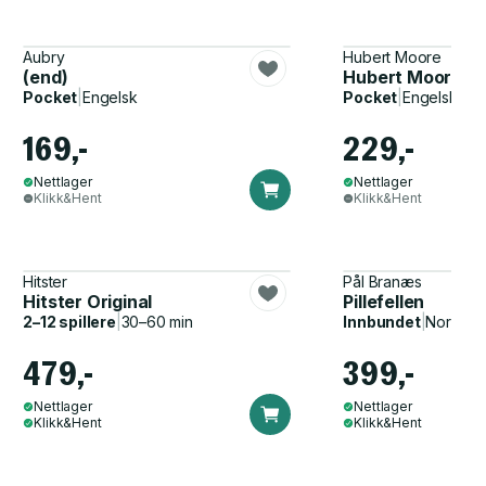
Aubry
Hubert Moore
(end)
Hubert Moore: S
Pocket
|
Engelsk
Pocket
|
Engelsk
169,-
229,-
Nettlager
Nettlager
Klikk&Hent
Klikk&Hent
Hitster
Pål Branæs
Hitster Original
Pillefellen
2–12 spillere
|
30–60 min
Innbundet
|
Norsk, 
479,-
399,-
Nettlager
Nettlager
Klikk&Hent
Klikk&Hent