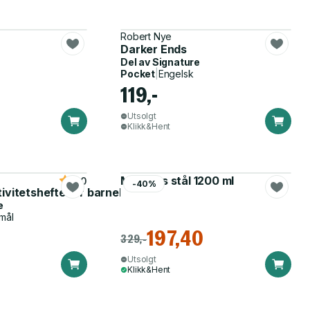
Robert Nye
Darker Ends
Del av
Signature
Pocket
|
Engelsk
119,-
Utsolgt
Klikk&Hent
Matboks stål 1200 ml
5.0
-40%
tivitetshefte for barnehagen
e
mål
197,40
329,-
Utsolgt
Klikk&Hent