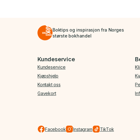
Boktips og inspirasjon fra Norges
største bokhandel
Bunnmeny
Kundeservice
B
Kundeservice
Kl
Kjøpshjelp
Kj
Kontakt oss
Pe
Gavekort
In
Facebook
Instagram
TikTok