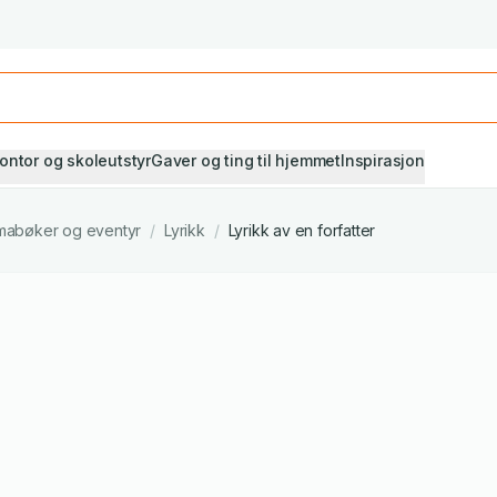
Studiestart! Alle* pensumbøker -20%
Se utvalget her
ontor og skoleutstyr
Gaver og ting til hjemmet
Inspirasjon
ramabøker og eventyr
/
Lyrikk
/
Lyrikk av en forfatter