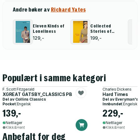
Andre bøker av
Richard Yates
Eleven Kinds of
Collected
Loneliness
Stories of
Richard Yates
129,-
199,-
Populært i samme kategori
F. Scott Fitzgerald
Charles Dickens
XGREAT GATSBY_CLASSICS PB
Hard Times
Del av
Collins Classics
Del av
Everyman's 
Pocket
|
Engelsk
Innbundet
|
Engelsk
139,-
229,-
Nettlager
Nettlager
Klikk&Hent
Klikk&Hent
Anbefalt for deg