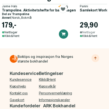
Janne Hals
Panini
5.0
Trampoline. Aktivitetshefte for barnehagen
Samlekort World
Del av
Trampoline
Annet
|
Norsk, Bokmål
179,-
29,90
Nettlager
Nettlager
Klikk&Hent
Klikk&Hent
Boktips og inspirasjon fra Norges
største bokhandel
Bunnmeny
Kundeservice
Betingelser
Kundeservice
Klikk&Hent
Kjøpshjelp
Kjøpsvilkår
Kontakt oss
Personvernerklæring
Gavekort
Informasjonskapsler
Kundefordeler
ARK Bokhandel