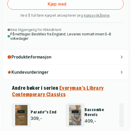
Kjøp med
Ved å fullføre kjøpet aksepterer jeg
kjøpsvilkårene
.
Ikke tilgjengelig for Klikk&Hent
På nettlager. Bestilles fra England. Leveres normalt innen 5-8
virkedager
Produktinformasjon
Kundevurderinger
Andre bøker i serien
Everyman’s Library
Contemporary Classics
Bascombe
Parade''s End
Novels
309,-
409,-