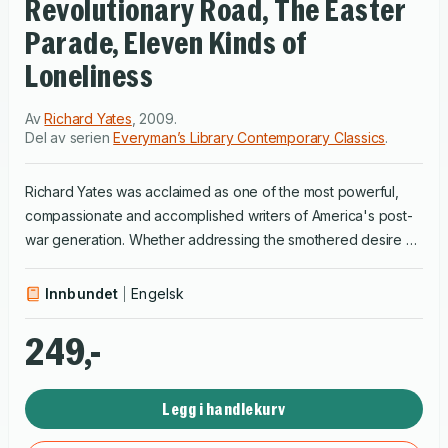
Revolutionary Road, The Easter
Parade, Eleven Kinds of
Loneliness
Av
Richard Yates
,
2009
.
Del av serien
Everyman’s Library Contemporary Classics
.
Richard Yates was acclaimed as one of the most powerful,
compassionate and accomplished writers of America's post-
war generation. Whether addressing the smothered desire of
suburban housewives, the white-collar despair of Manhattan
office workers or the heartbreak of a single mother with
Innbundet
Engelsk
artistic pretensions, Yates ruthlessly examines the hopes and
disappointments of ordinary people with empathy and
249,-
humour.
Legg i handlekurv