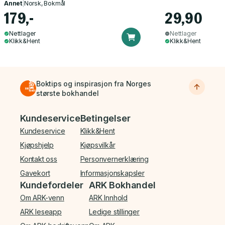
Annet
|
Norsk, Bokmål
179,-
29,90
Nettlager
Nettlager
Klikk&Hent
Klikk&Hent
Boktips og inspirasjon fra Norges
største bokhandel
Bunnmeny
Kundeservice
Betingelser
Kundeservice
Klikk&Hent
Kjøpshjelp
Kjøpsvilkår
Kontakt oss
Personvernerklæring
Gavekort
Informasjonskapsler
Kundefordeler
ARK Bokhandel
Om ARK-venn
ARK Innhold
ARK leseapp
Ledige stillinger