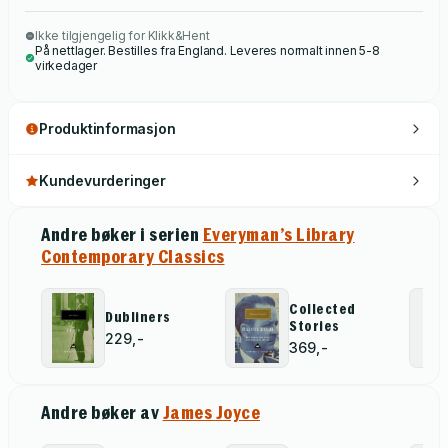
Ikke tilgjengelig for Klikk&Hent
På nettlager. Bestilles fra England. Leveres normalt innen 5-8
virkedager
Produktinformasjon
Kundevurderinger
Andre bøker i serien
Everyman’s Library
Contemporary Classics
Collected
Dubliners
Stories
229,-
369,-
Andre bøker av
James Joyce