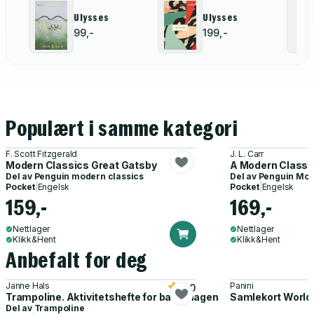
Ulysses
Ulysses
99,-
199,-
Populært i samme kategori
F. Scott Fitzgerald
J. L. Carr
Modern Classics Great Gatsby
A Modern Classic
Del av
Penguin modern classics
Del av
Penguin Mod
Pocket
|
Engelsk
Pocket
|
Engelsk
159,-
169,-
Nettlager
Nettlager
Klikk&Hent
Klikk&Hent
Anbefalt for deg
Janne Hals
Panini
5.0
Trampoline. Aktivitetshefte for barnehagen
Samlekort World
Del av
Trampoline