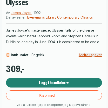
Ulysses
Av
James Joyce
,
1992
.
Del av serien
Everyman’s Library Contemporary Classics
.
James Joyce's masterpiece, Ulysses, tells of the diverse
events which befall Leopold Bloom and Stephen Dedalus in
Dublin on one day in June 1904. It is considered to be one of
the most important works of modernist literature and was
hailed as a work of genius by W. B. Yeats, T. S. Eliot and
Innbundet
Engelsk
Andre utgaver
Ernest Hemingway. Scandalously frank, wittily erudite,
mercurially eloquent, resourcefully comic and generously
309,-
humane, Ulysses offers the reader a life-changing
experience
Legg i handlekurv
Kjøp med
Ved å fullføre kjøpet aksepterer jeg
kjøpsvilkårene
.