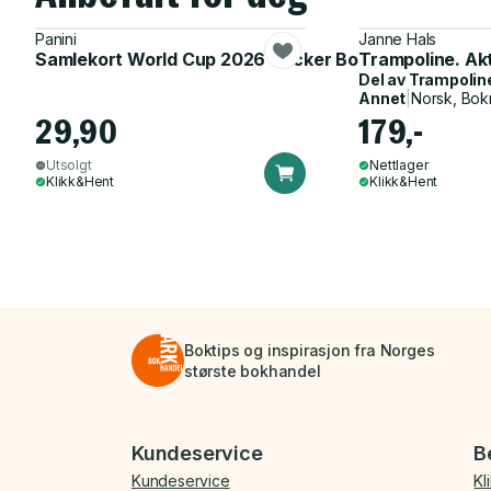
Panini
Janne Hals
Samlekort World Cup 2026 Sticker Booster
Trampoline. Ak
Del av
Trampolin
Annet
|
Norsk, Bok
29,90
179,-
Utsolgt
Nettlager
Klikk&Hent
Klikk&Hent
Boktips og inspirasjon fra Norges
største bokhandel
Bunnmeny
Kundeservice
B
Kundeservice
Kl