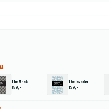
ns
The Monk
The Invader
189,-
139,-
t