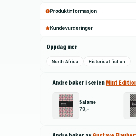
Produktinformasjon
Kundevurderinger
Oppdag mer
North Africa
Historical fiction
Andre bøker i serien
Mint Editio
Salome
79,-
Andre bøker av
Gustave Flauber