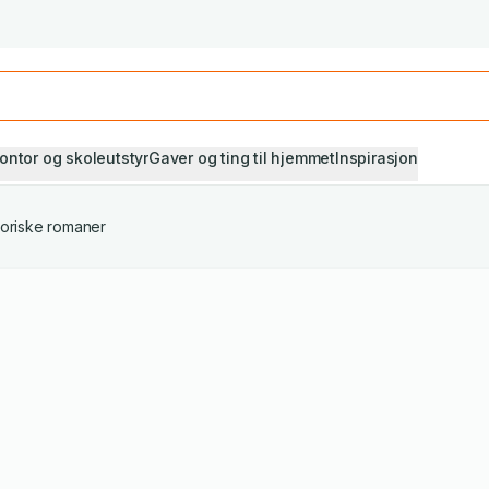
Studiestart! Alle* pensumbøker -20%
Se utvalget her
ontor og skoleutstyr
Gaver og ting til hjemmet
Inspirasjon
toriske romaner