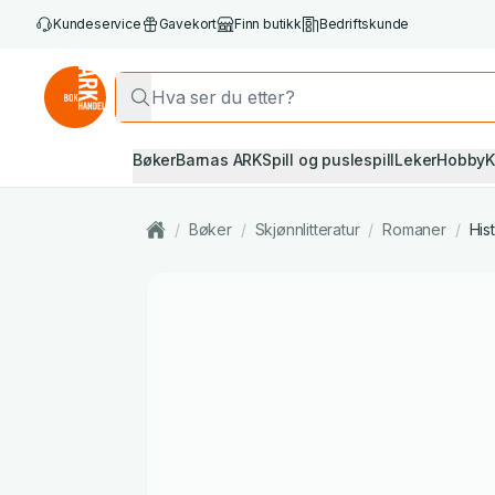
Kundeservice
Gavekort
Finn butikk
Bedriftskunde
Bøker
Barnas ARK
Spill og puslespill
Leker
Hobby
K
/
Bøker
/
Skjønnlitteratur
/
Romaner
/
His