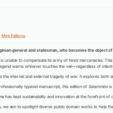
n
Mint Editions
.
ginian general and statesman, who becomes the object of 
 is unable to compensate its army of hired mercenaries. Thi
et, legend warns whoever touches the veil—regardless of inten
cts the internal and external tragedy of war. It explores both s
fessionally typeset manuscript, this edition of
Salammbo
is
ons
has kept sustainability and innovation at the forefront of o
ion, we aim to spotlight diverse public domain works to help 