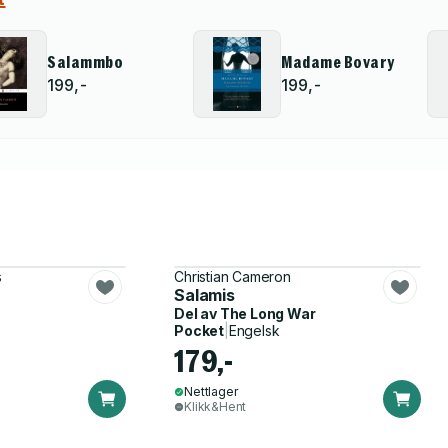
Salammbo
Madame Bovary
199,-
199,-
s
Christian Cameron
Salamis
Del av
The Long War
Pocket
|
Engelsk
179,-
Nettlager
Klikk&Hent