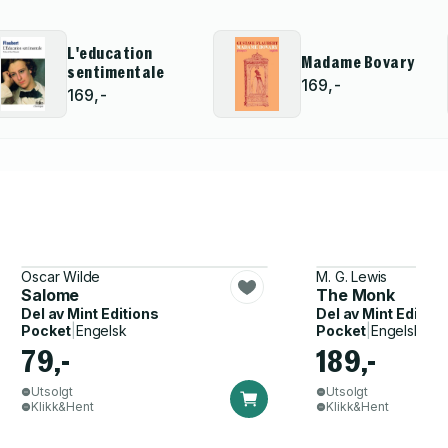
L'education
Madame Bovary
sentimentale
169,-
169,-
Oscar Wilde
M. G. Lewis
Salome
The Monk
Del av
Mint Editions
Del av
Mint Edition
Pocket
|
Engelsk
Pocket
|
Engelsk
79,-
189,-
Utsolgt
Utsolgt
Klikk&Hent
Klikk&Hent