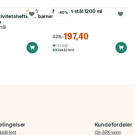
Matboks stål 1200 ml
5.0
-40%
tivitetshefte for barnehagen
e
mål
197,40
329,-
Utsolgt
Klikk&Hent
etingelser
Kundefordeler
ikk&Hent
Om ARK-venn