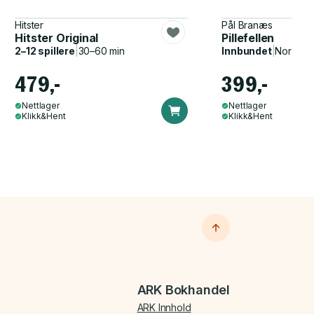
Hitster
Pål Branæs
Hitster Original
Pillefellen
2–12 spillere
|
30–60 min
Innbundet
|
Norsk, 
479,-
399,-
Nettlager
Nettlager
Klikk&Hent
Klikk&Hent
ARK Bokhandel
ARK Innhold