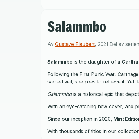
Salammbo
Av
Gustave Flaubert
,
2021
.
Del av serie
Salammbo is the daughter of a Cartha
Following the First Punic War, Carthage
sacred veil, she goes to retrieve it. Y
Salammbo
is a historical epic that depi
With an eye-catching new cover, and pro
Since our inception in 2020,
Mint Editi
With thousands of titles in our collect