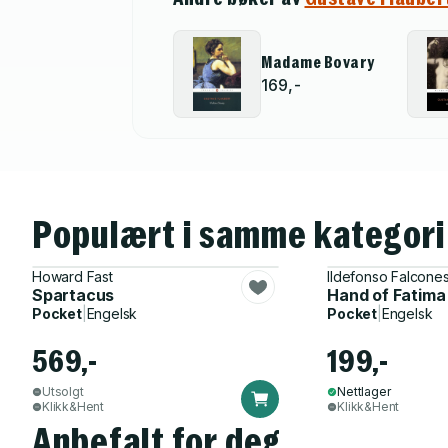
Madame Bovary
169,-
Populært i samme kategori
Howard Fast
Ildefonso Falcone
Spartacus
Hand of Fatima
Pocket
|
Engelsk
Pocket
|
Engelsk
569,-
199,-
Utsolgt
Nettlager
Klikk&Hent
Klikk&Hent
Anbefalt for deg