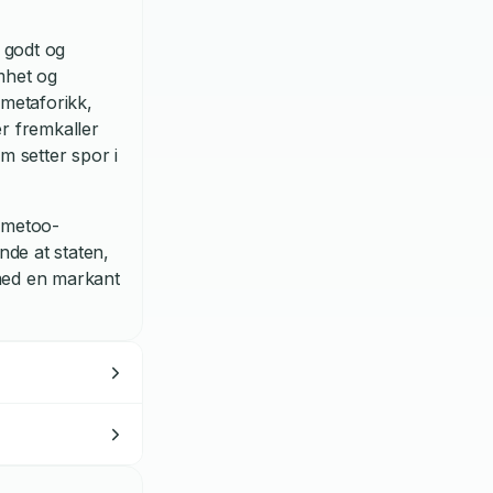
 godt og
mhet og
 metaforikk,
r fremkaller
m setter spor i
 #metoo-
nde at staten,
 med en markant