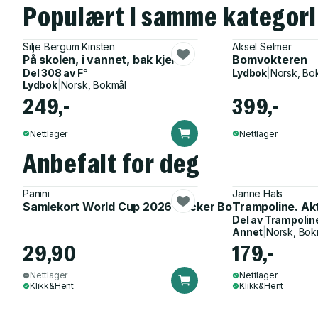
Populært i samme kategori
Silje Bergum Kinsten
Aksel Selmer
På skolen, i vannet, bak kjerka
Bomvokteren
Del 308 av
F°
Lydbok
|
Norsk, Bo
Lydbok
|
Norsk, Bokmål
249,-
399,-
Nettlager
Nettlager
Anbefalt for deg
Panini
Janne Hals
Samlekort World Cup 2026 Sticker Booster
Trampoline. Ak
Del av
Trampolin
Annet
|
Norsk, Bok
29,90
179,-
Nettlager
Nettlager
Klikk&Hent
Klikk&Hent