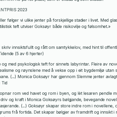
NTPRIS 2023
ølger vi ulike jenter på forskjellige stadier i livet. Med gla
ilistisk teft utviser Goksøyr både risikovilje og følsomhet.»
skriv innsiktsfullt og rått om samtykkelov, med hint til offent
idende (5 av 6 hjerter)
og med psykologisk teft for sinnets labyrintar. Fleire av nov
ealisme og røynslene med å vekse opp i eit bygdemiljø utan 
onane. (...) Monica Goksøyr har gjennom Slemme jenter avlagt
 Tid
opnar rom ved havet og rom i byen, og lèt lesaren pendle m
e driv og kraft i Monica Goksøyrs bølgjande, bevegande noveller
asjerande. (...) Goksøyr skapar store indre rom i novellene, o
grums frå fortida. Det skapar bølgjer av framdrift og innsikt i 