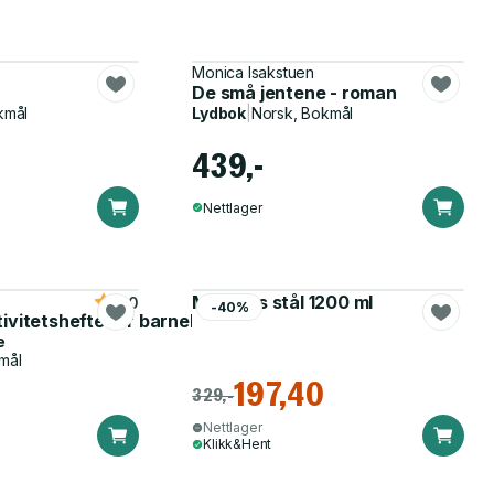
Monica Isakstuen
De små jentene - roman
kmål
Lydbok
|
Norsk, Bokmål
439,-
Nettlager
Matboks stål 1200 ml
5.0
-40%
tivitetshefte for barnehagen
e
mål
197,40
329,-
Nettlager
Klikk&Hent