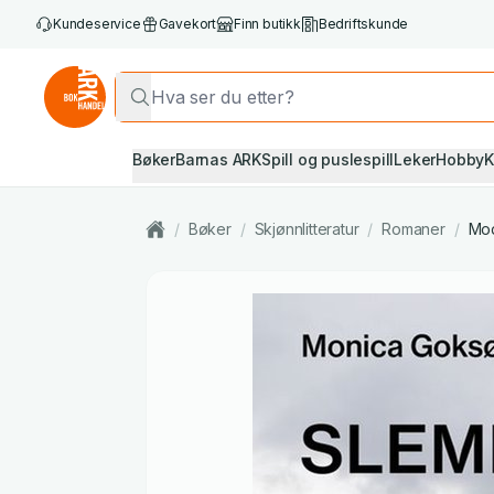
Kundeservice
Gavekort
Finn butikk
Bedriftskunde
Bøker
Barnas ARK
Spill og puslespill
Leker
Hobby
K
/
Bøker
/
Skjønnlitteratur
/
Romaner
/
Mod