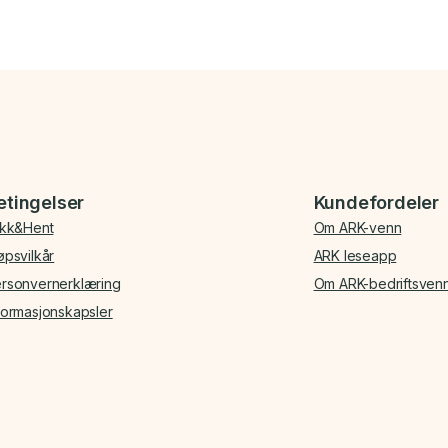
etingelser
Kundefordeler
ikk&Hent
Om ARK-venn
øpsvilkår
ARK leseapp
rsonvernerklæring
Om ARK-bedriftsven
formasjonskapsler