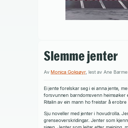
Slemme jenter
Av
Monica Goksøyr
,
lest av
Ane Barme
Ei jente forelskar seg i ei anna jente, m
forsvunnen barndomsvenn heimsøker ei un
Ritalin av ein mann ho freistar å erobre 
Sju noveller med jenter i hovudrolla. J
grenseoverskridingar. Jenter som kjen
sjøen. Jenter som leitar etter meining, 