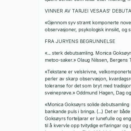
VINNER AV TARJEI VESAAS' DEBUTA
«Gjennom syv stramt komponerte noveller f
observasjoner, psykologisk innsikt, og st
FRA JURYENS BEGRUNNELSE
«... sterk debutsamling. Monica Goksøyr 
metoo-saker.» Olaug Nilssen, Bergens T
«Tekstane er velskrivne, velkomponerte 
perler av skarp observasjon, kvardagsr
toleranse for det som bryt med tradisj
sveineprøve.» Oddmund Hagen, Dag og
«Monica Goksøyrs solide debutsamling 
bankande puls i bringa. (...) Det er båd
Goksøyrs forteljarar er lunefulle og eng
til å kvervle opp tvitydige erfaringar og 