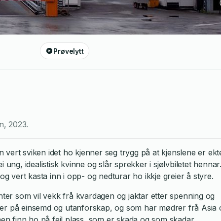
Prøvelytt
n
,
2023
.
en vert sviken idet ho kjenner seg trygg på at kjenslene er ekt
g, idealistisk kvinne og slår sprekker i sjølvbiletet hennar.
og vert kasta inn i opp- og nedturar ho ikkje greier å styre.
enter som vil vekk frå kvardagen og jaktar etter spenning og
ner på einsemd og utanforskap, og som har mødrer frå Asia 
men finn ho på feil plass, som er skada og som skadar.