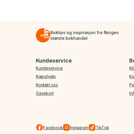
Boktips og inspirasjon fra Norges
største bokhandel
Bunnmeny
Kundeservice
B
Kundeservice
Kl
Kjøpshjelp
Kj
Kontakt oss
Pe
Gavekort
In
Facebook
Instagram
TikTok