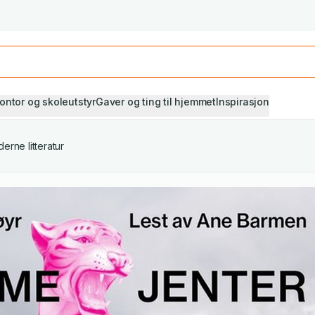
Studiestart! Alle* pensumbøker -20%
Se utvalget her
ontor og skoleutstyr
Gaver og ting til hjemmet
Inspirasjon
erne litteratur