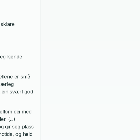
ssklare
leg kjende
ellene er små
særleg
 ein svært god
ellom dei med
. (...)
g gir seg plass
notida, og held