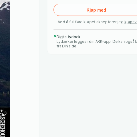
Kjøp med
Ved å fullføre kjøpet aksepterer jeg
kjøpsv
Digital lydbok
Lydbøker legges i din ARK-app. De kan også 
fra Din side.