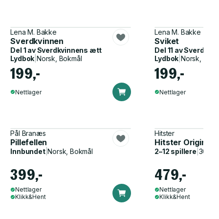
Lena M. Bakke
Lena M. Bakke
Sverdkvinnen
Sviket
Del 1 av
Sverdkvinnens ætt
Del 11 av
Sverdkvin
Lydbok
|
Norsk, Bokmål
Lydbok
|
Norsk, Bok
199,-
199,-
Nettlager
Nettlager
Pål Branæs
Hitster
Pillefellen
Hitster Original
Innbundet
|
Norsk, Bokmål
2–12 spillere
|
30–60
399,-
479,-
Nettlager
Nettlager
Klikk&Hent
Klikk&Hent