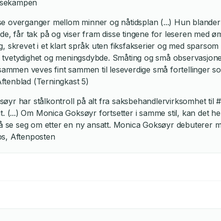
assekampen
e overganger mellom minner og nåtidsplan (...) Hun blander
de, får tak på og viser fram disse tingene for leseren med ø
, skrevet i et klart språk uten fiksfakserier og med sparsom
 tvetydighet og meningsdybde. Småting og små observasjone
 sammen veves fint sammen til leseverdige små fortellinger so
ftenblad (Terningkast 5)
øyr har stålkontroll på alt fra saksbehandlervirksomhet til
. (...) Om Monica Goksøyr fortsetter i samme stil, kan det he
 må se seg om etter en ny ansatt. Monica Goksøyr debuterer
os, Aftenposten