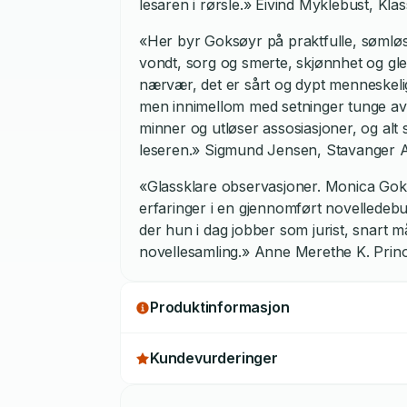
lesaren i rørsle.» Eivind Myklebust, Kl
«Her byr Goksøyr på praktfulle, sømløs
vondt, sorg og smerte, skjønnhet og gle
nærvær, det er sårt og dypt menneskelig
men innimellom med setninger tunge av
minner og utløser assosiasjoner, og alt
leseren.» Sigmund Jensen, Stavanger A
«Glassklare observasjoner. Monica Goks
erfaringer i en gjennomført novelledebut
der hun i dag jobber som jurist, snart
novellesamling.» Anne Merethe K. Prin
Produktinformasjon
Kundevurderinger