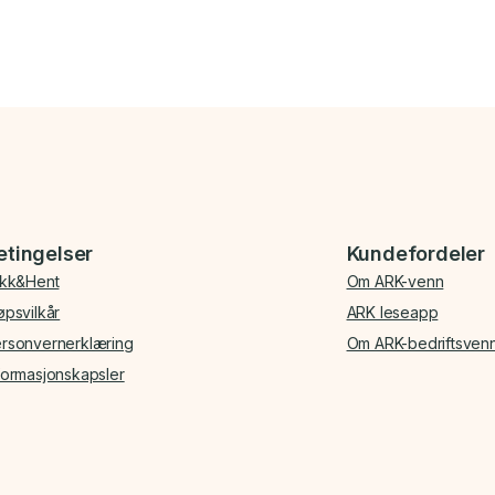
etingelser
Kundefordeler
ikk&Hent
Om ARK-venn
øpsvilkår
ARK leseapp
rsonvernerklæring
Om ARK-bedriftsven
formasjonskapsler