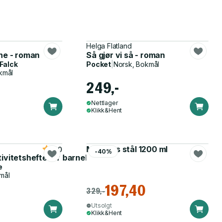
Helga Flatland
ne - roman
Så gjør vi så - roman
 Falck
Pocket
|
Norsk, Bokmål
kmål
249,-
Nettlager
Klikk&Hent
Matboks stål 1200 ml
5.0
-40%
tivitetshefte for barnehagen
e
mål
197,40
329,-
Utsolgt
Klikk&Hent