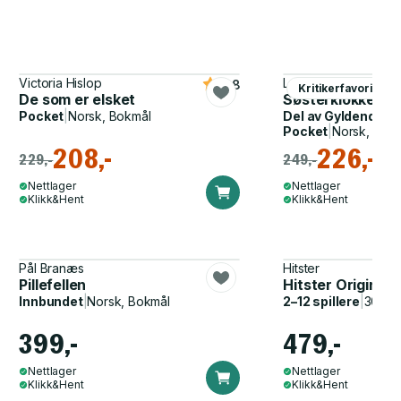
Victoria Hislop
Lars Mytting
4.8
Kritikerfavoritter
De som er elsket
Søsterklokkene 
Pocket
|
Norsk, Bokmål
Del av
Gyldendal p
Pocket
|
Norsk, Bok
208,-
226,-
229,-
249,-
Nettlager
Nettlager
Klikk&Hent
Klikk&Hent
Pål Branæs
Hitster
Pillefellen
Hitster Original
Innbundet
|
Norsk, Bokmål
2–12 spillere
|
30–60
399,-
479,-
Nettlager
Nettlager
Klikk&Hent
Klikk&Hent