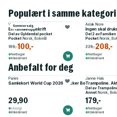
Populært i samme kategori
Veronica Henry
Aslak Nore
Sommersalg
En familieoppskrift
Ingen skal druk
Del av
Gyldendal pocket
Del 2 av
Familien
Pocket
|
Norsk, Bokmål
Pocket
|
Norsk, Bo
100,-
208,-
199,-
229,-
Nettlager
Nettlager
Klikk&Hent
Klikk&Hent
Anbefalt for deg
Panini
Janne Hals
Samlekort World Cup 2026 Sticker Booster
Trampoline. Ak
Del av
Trampolin
Annet
|
Norsk, Bok
29,90
179,-
Utsolgt
Nettlager
Klikk&Hent
Klikk&Hent