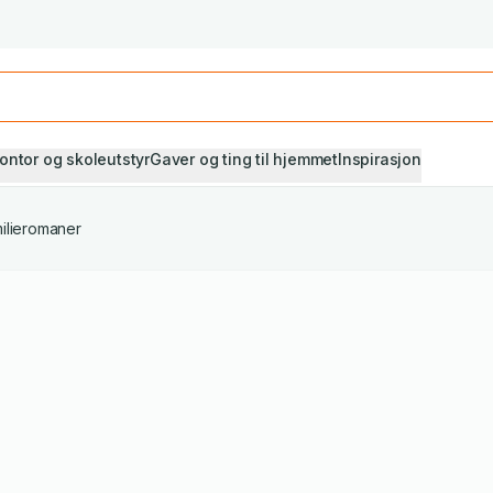
Studiestart! Alle* pensumbøker -20%
Se utvalget her
ontor og skoleutstyr
Gaver og ting til hjemmet
Inspirasjon
ilieromaner