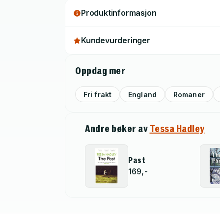
Produktinformasjon
Kundevurderinger
Oppdag mer
Fri frakt
England
Romaner
Andre bøker av
Tessa Hadley
Past
169,-