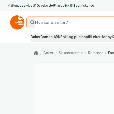
Kundeservice
Gavekort
Finn butikk
Bedriftskunde
Bøker
Barnas ARK
Spill og puslespill
Leker
Hobby
K
/
Bøker
/
Skjønnlitteratur
/
Romaner
/
Fam