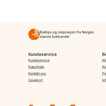
Boktips og inspirasjon fra Norges
største bokhandel
Bunnmeny
Kundeservice
B
Kundeservice
Kl
Kjøpshjelp
Kj
Kontakt oss
Pe
Gavekort
In