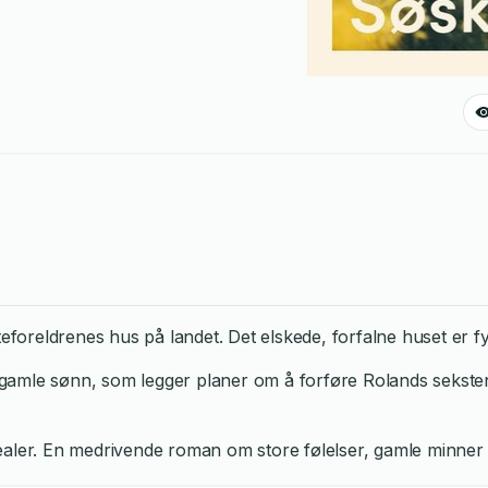
steforeldrenes hus på landet. Det elskede, forfalne huset er
gamle sønn, som legger planer om å forføre Rolands seksten
dealer. En medrivende roman om store følelser, gamle minner