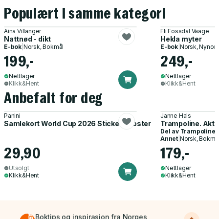
Populært i samme kategori
Aina Villanger
Eli Fossdal Vaage
Nattnød - dikt
Hekla myter
E-bok
|
Norsk, Bokmål
E-bok
|
Norsk, Nynor
199,-
249,-
Nettlager
Nettlager
Klikk&Hent
Klikk&Hent
Anbefalt for deg
Panini
Janne Hals
Samlekort World Cup 2026 Sticker Booster
Trampoline. Akti
Del av
Trampoline
Annet
|
Norsk, Bokmå
29,90
179,-
Utsolgt
Nettlager
Klikk&Hent
Klikk&Hent
Boktips og inspirasjon fra Norges