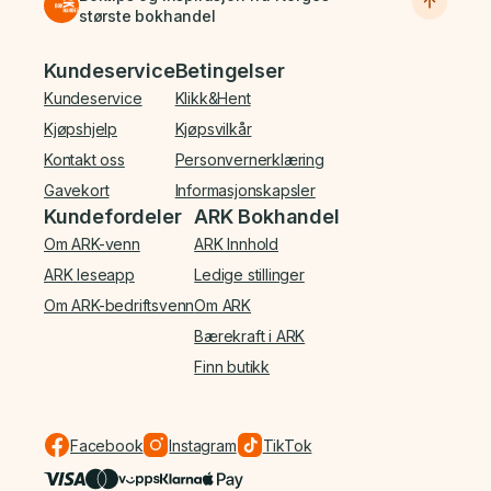
største bokhandel
Bunnmeny
Kundeservice
Betingelser
Kundeservice
Klikk&Hent
Kjøpshjelp
Kjøpsvilkår
Kontakt oss
Personvernerklæring
Gavekort
Informasjonskapsler
Kundefordeler
ARK Bokhandel
Om ARK-venn
ARK Innhold
ARK leseapp
Ledige stillinger
Om ARK-bedriftsvenn
Om ARK
Bærekraft i ARK
Finn butikk
Facebook
Instagram
TikTok