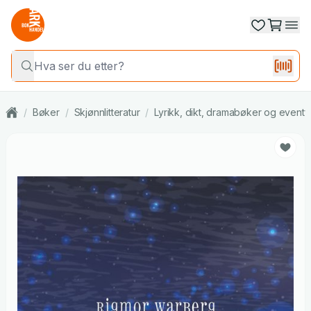
/
Bøker
/
Skjønnlitteratur
/
Lyrikk, dikt, dramabøker og eventy