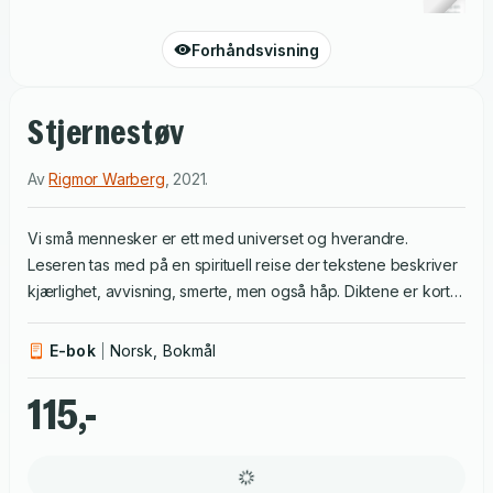
Forhåndsvisning
Stjernestøv
Av
Rigmor Warberg
,
2021
.
Vi små mennesker er ett med universet og hverandre.
Leseren tas med på en spirituell reise der tekstene beskriver
kjærlighet, avvisning, smerte, men også håp. Diktene er korte,
upolerte og skrevet i et direkte språk.
E-bok
Norsk, Bokmål
115,-