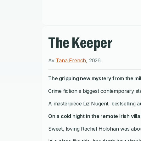
The Keeper
Av
Tana French
,
2026
.
The gripping new mystery from the mil
Crime fiction s biggest contemporary s
A masterpiece Liz Nugent, bestselling 
On a cold night in the remote Irish vill
Sweet, loving Rachel Holohan was about 