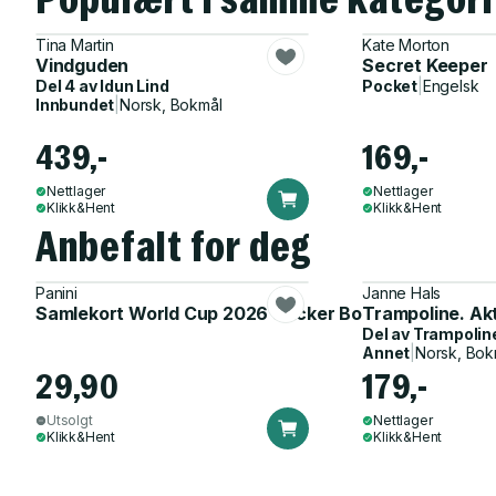
Tina Martin
Kate Morton
Vindguden
Secret Keeper
Del 4 av
Idun Lind
Pocket
|
Engelsk
Innbundet
|
Norsk, Bokmål
439,-
169,-
Nettlager
Nettlager
Klikk&Hent
Klikk&Hent
Anbefalt for deg
Panini
Janne Hals
Samlekort World Cup 2026 Sticker Booster
Trampoline. Ak
Del av
Trampolin
Annet
|
Norsk, Bok
29,90
179,-
Utsolgt
Nettlager
Klikk&Hent
Klikk&Hent