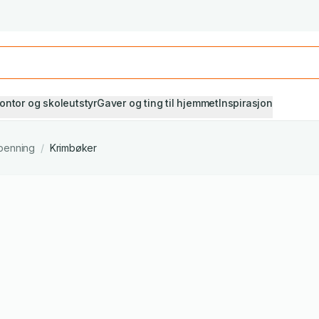
Studiestart! Alle* pensumbøker -20%
Se utvalget her
ontor og skoleutstyr
Gaver og ting til hjemmet
Inspirasjon
penning
/
Krimbøker