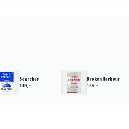
Searcher
Broken Harbour
169,-
179,-