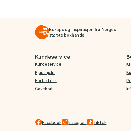
Boktips og inspirasjon fra Norges
største bokhandel
Bunnmeny
Kundeservice
B
Kundeservice
Kl
Kjøpshjelp
Kj
Kontakt oss
Pe
Gavekort
In
Facebook
Instagram
TikTok