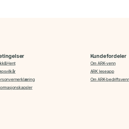
etingelser
Kundefordeler
ikk&Hent
Om ARK-venn
øpsvilkår
ARK leseapp
rsonvernerklæring
Om ARK-bedriftsven
formasjonskapsler