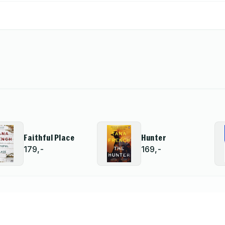
Faithful Place
Hunter
179,-
169,-