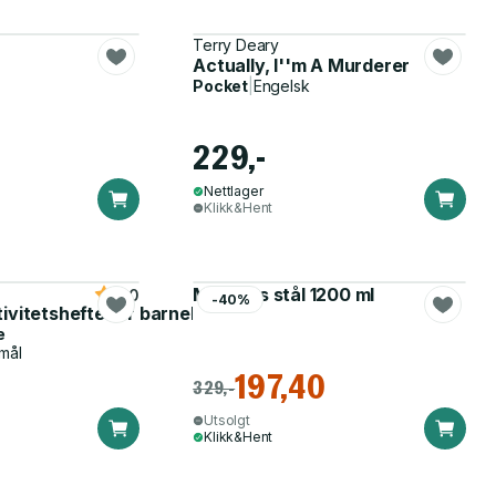
Terry Deary
Actually, I''m A Murderer
Pocket
|
Engelsk
229,-
Nettlager
Klikk&Hent
Matboks stål 1200 ml
5.0
-40%
tivitetshefte for barnehagen
e
mål
197,40
329,-
Utsolgt
Klikk&Hent