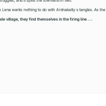
ruggles, and it splits the townland in two.
 Lena wants nothing to do with Ardnakelty s tangles. As the 
llage, they find themselves in the firing line . . .