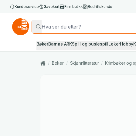
Kundeservice
Gavekort
Finn butikk
Bedriftskunde
Bøker
Barnas ARK
Spill og puslespill
Leker
Hobby
K
/
Bøker
/
Skjønnlitteratur
/
Krimbøker og s