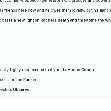
mple. It comes wrapped in generations-old grudges and power st
s friends here now and he owes them loyalty, but his fianc e
ts a new light on Rachel s death and threatens the whole vi
 really highly recommend that you do
Harlan Coben
e fiction
Ian Rankin
ovelists
Observer