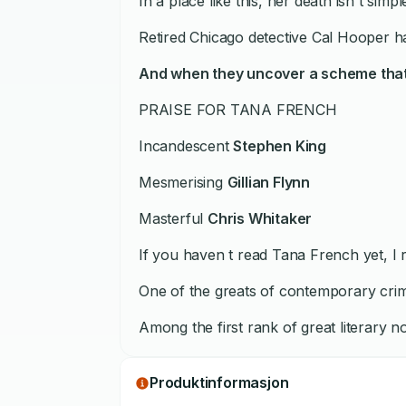
In a place like this, her death isn t si
Retired Chicago detective Cal Hooper ha
And when they uncover a scheme that cas
PRAISE FOR TANA FRENCH
Incandescent
Stephen King
Mesmerising
Gillian Flynn
Masterful
Chris Whitaker
If you haven t read Tana French yet, I
One of the greats of contemporary crim
Among the first rank of great literary n
Produktinformasjon