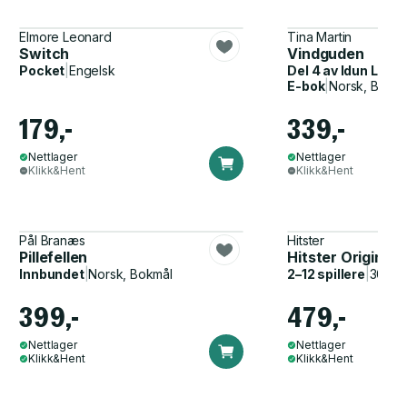
Elmore Leonard
Tina Martin
Switch
Vindguden
Pocket
|
Engelsk
Del 4 av
Idun Lind
E-bok
|
Norsk, Bokmå
179,-
339,-
Nettlager
Nettlager
Klikk&Hent
Klikk&Hent
Pål Branæs
Hitster
Pillefellen
Hitster Original
Innbundet
|
Norsk, Bokmål
2–12 spillere
|
30–60
399,-
479,-
Nettlager
Nettlager
Klikk&Hent
Klikk&Hent