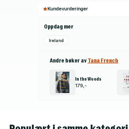
Kundevurderinger
Oppdag mer
Ireland
Andre bøker av
Tana French
In the Woods
179,-
Populært i samme kategori